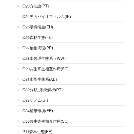
O23方法論(PT)
O24界面バイオフィルム(IB)
O25環境衛生(EH)
O26森林生態(FE)
O27植物病理(PP)
O28水処理生態系（WW）
O29共生寄生相互作用(SC)
O31水圏生態系(AE)
O32分類_系統解析(PT)
O33ゲノム(GI)
O34極限環境(EE)
O35共生寄生相互作用(SC)
P11森林生態(FE)