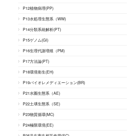
P12植物病理(PP)
P13水処理生態系（WW)
P14分類系統解析(PT)
P15ゲノム(GI)
P16生理代謝増殖（PM)
P17方法論(PT)
P18環境衛生(EH)
P19バイオレメディエーション(BR)
P21水圏生態系（AE)
P22土壌生態系（SE)
P23物質循環(MC)
P24極限環境(EE)
P25共生寄生相互作用(SC)