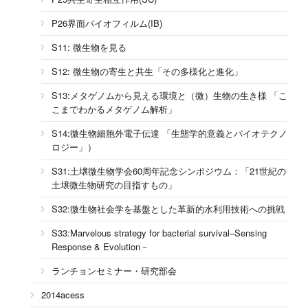
P26界面バイオフィルム(IB)
S11: 微生物を見る
S12: 微生物の寄生と共生「その多様化と進化」
S13:メタゲノムから見える環境と（微）生物の生き様 「こ
こまでわかるメタゲノム解析」
S14:微生物細胞外電子伝達 「生態学的意義とバイオテクノ
ロジー」）
S31:土壌微生物学会60周年記念シンポジウム：「21世紀の
土壌微生物研究の目指すもの」
S32:微生物社会学を基盤とした革新的水利用技術への挑戦
S33:Marvelous strategy for bacterial survival–Sensing
Response & Evolution－
ランチョンセミナー・研究部会
2014acess