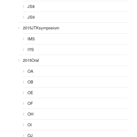
JS8
JS9
2015JTKsymposium
IMS
IYS
2015Oral
OA
OB
OE
OF
OH
OI
OJ