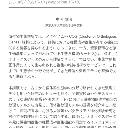
シンポジウム15-18 (symposium 15-18)
中岡 慎治
東京大学大学院医学系研究科
微生物生態群集では、メタゲノムや COG (Cluster of Orthologous
Genes) 解析によって、群集における種構成や群集が有する機能に
関する情報を得られるようになってきた。一方、窒素循環など微
生物群集によって担われている生態系機能(サービス)は、必ずしも
オミックスデータのみから理解できるわけではない。生態学的相
互作用によって生み出される群集の維持機構やサービスは、これ
までに生態学の分野で発展してきた理論や数理モデルが有効であ
ると期待される。
本講演では、古くから個体群生態学の分野で培われてきた数理モ
デルを用いた研究のレビューを行う。閉鎖実験系やケモスタット
のような連続培養系 (ケモスタット) における微生物個体群動態の
数理モデルから出発し、個体群数理モデルの基礎を紹介する。続
けて、長期培養系における大腸菌やバクテリアの進化実験研究と
対応する数理研究について紹介する。最後に、オミックスデータ
を元に微生物群集の種構成や群集機能を同定するインフォマティ
クス研究に加えて、数理モデルを用いた生態系機能を探る融合研