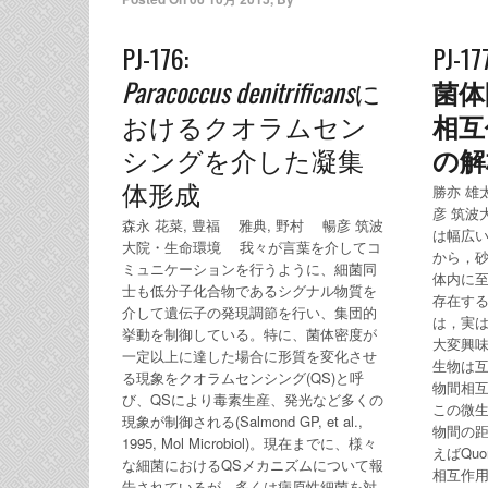
PJ-176:
PJ-177
Paracoccus denitrificans
に
菌体
おけるクオラムセン
相互
シングを介した凝集
の解
体形成
勝亦 雄太
彦 筑波
森永 花菜, 豊福 雅典, 野村 暢彦 筑波
は幅広
大院・生命環境 我々が言葉を介してコ
から，
ミュニケーションを行うように、細菌同
体内に
士も低分子化合物であるシグナル物質を
存在す
介して遺伝子の発現調節を行い、集団的
は，実
挙動を制御している。特に、菌体密度が
大変興
一定以上に達した場合に形質を変化させ
生物は互
る現象をクオラムセンシング(QS)と呼
物間相互
び、QSにより毒素生産、発光など多くの
この微
現象が制御される(Salmond GP, et al.,
物間の
1995, Mol Microbiol)。現在までに、様々
えばQuo
な細菌におけるQSメカニズムについて報
相互作
告されているが、多くは病原性細菌を対