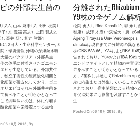
ビの外部共生菌の
分離されたRhizobium 
Y9株の全ゲノム解
,2,3, 山本 麻未1,2, 羽田 枝美1,
松岡 勇人1, Rida Khastini2, 郭 永1,
子1,3, 豊福 高志1, 上田 賢志2,
智康1, 成澤 才彦1 1茨城大・農, 2Sul
1, 高井 研1, 和辻 智郎1
Ageng Tirtayasa Univ Veronaeopsis
TEC, 2日大・生命科学センター, 3
simplexは現在までに分離源の異なる
院・環境情報 沖縄の深海熱水噴
株(CBS 588.66、Y34およびIBA K4
は大量のバクテリア（外部共生
告されており、Y34およびIBA K45
腹側の体毛に付着させたゴエモン
エンドファイトとして植物の生育促
リエビが生息している。外部共生
果を示すことが明らかとなっている
は、独立栄養性の硫黄酸化細菌と
方、3菌株に共通してRhizobium sp
酸化細菌が優占化しており、ゴエ
糸に内生または外生していることが
シオリエビはそれら外部共生菌を
されており、宿主菌類による植物へ
して食べることが明らかとなって
育促進効果にも影響を及ぼすことか
ここで興味深いのは、体に付着す
生
ン酸化細菌を栄養源とする生物
Posted On
06 10月 2015
,
By
On
06 10月 2015
,
By