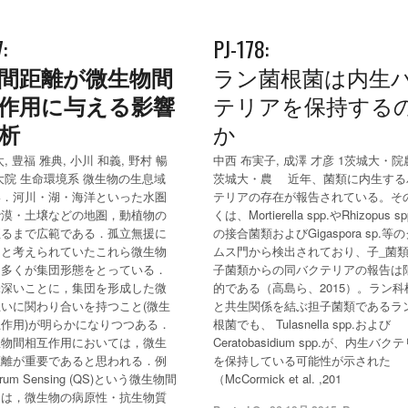
:
PJ-178:
間距離が微生物間
ラン菌根菌は内生
作用に与える影響
テリアを保持する
析
か
, 豊福 雅典, 小川 和義, 野村 暢
中西 布実子, 成澤 才彦 1茨城大・院農
大院 生命環境系 微生物の生息域
茨城大・農 近年、菌類に内生する
い．河川・湖・海洋といった水圏
テリアの存在が報告されている。そ
砂漠・土壌などの地圏，動植物の
くは、Mortierella spp.やRhizopus s
至るまで広範である．孤立無援に
の接合菌類およびGigaspora sp.等
ると考えられていたこれら微生物
ムス門から検出されており、子_菌
は多くが集団形態をとっている．
子菌類からの同バクテリアの報告は
味深いことに，集団を形成した微
的である（高島ら、2015）。ラン科
いに関わり合いを持つこと(微生
と共生関係を結ぶ担子菌類であるラ
作用)が明らかになりつつある．
根菌でも、 Tulasnella spp.および
生物間相互作用においては，微生
Ceratobasidium spp.が、内生バク
距離が重要であると思われる．例
を保持している可能性が示された
rum Sensing (QS)という微生物間
（McCormick et al. ,201
用は，微生物の病原性・抗生物質