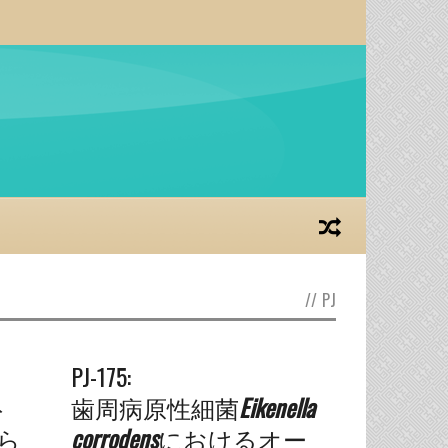
//
PJ
PJ-175:
ト
歯周病原性細菌
Eikenella
から
corrodens
におけるオー