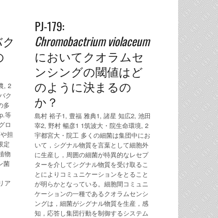
PJ-179:
バク
Chromobactrium violaceum
の
においてクオラムセ
ンシングの閾値はど
のように決まるの
, 2
バク
か？
の多
pp.等
島村 裕子1, 豊福 雅典1, 諸星 知広2, 池田
のグロ
宰2, 野村 暢彦1 1筑波大・院生命環境, 2
類や担
宇都宮大・院工 多くの細菌は集団中にお
限定
いて，シグナル物質を言葉として細胞外
植物
に生産し，周囲の細菌が特異的なレセプ
ン菌
ターを介してシグナル物質を受け取るこ
とによりコミュニケーションをとること
テリア
が明らかとなっている。細胞間コミュニ
ケーションの一種であるクオラムセンシ
ングは，細菌がシグナル物質を生産，感
知，応答し集団行動を制御するシステム