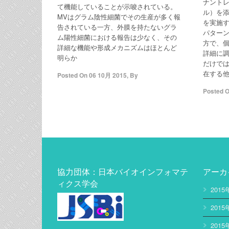
ナント
て機能していることが示唆されている。
ル）を
MVはグラム陰性細菌でその生産が多く報
を実施
告されている一方、外膜を持たないグラ
パター
ム陽性細菌における報告は少なく、その
方で、
詳細な機能や形成メカニズムはほとんど
詳細に
明らか
だけで
在する
Posted On
06 10月 2015
,
By
Posted 
協力団体：日本バイオインフォマテ
アーカ
ィクス学会
2015
2015
2015