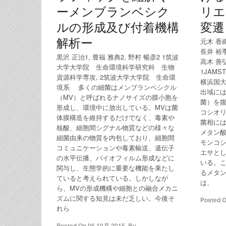
ーメンブランベシク
リエ
ルの形成及び付着機構
変遷
解析ー
元木 香織1
長井 裕季
黒沢 正治1, 豊福 雅典2, 野村 暢彦2 1筑波
高木 善弘
大学大学院 生命環境科学研究科 生物
1JAMS
資源科学専攻, 2筑波大学大学院 生命環
横浜国大
境系 多くの細菌はメンブランベシクル
出域に
（MV）と呼ばれるナノサイズの膜小胞を
菌）を
形成し、環境中に放出している。MVは菌
コシオ
体膜構造を維持するだけでなく、毒素や
菌相に
核酸、細胞間シグナル物質などの様々な
メタン
細菌由来の物質を内包しており、細胞間
モンコ
コミュニケーションや毒素輸送、遺伝子
エサと
の水平伝播、バイオフィルム形成などに
いる。
関与し、生態学的に重要な機能を果たし
るメタ
ていると考えられている。しかしなが
は、
ら、MVの形成機構や細胞との融合メカニ
ズムに関する知見は未だ乏しい。今後そ
Posted 
れら
Posted On
06 10月 2015
,
By