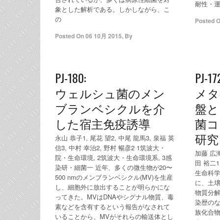
耐性・
象とした解析である。しかしながら、こ
の
Posted 
Posted On
06 10月 2015
,
By
PJ-180:
PJ-17
ウェルシュ菌のメン
メタ
ブランベシクルを介
盤と
した宿主免疫誘導
菌コ
研究
永山 恭子1, 尾花 望2, 中尾 龍馬3, 泉福 英
信3, 中村 幸治2, 野村 暢彦2 1筑波大・
加藤 広海
院・生命環境, 2筑波大・生命環境系, 3感
田 裕二
染研・細菌一 近年、多くの微生物が20〜
生命科学
500 nmのメンブランベシクル(MV)を生産
に、土
し、細胞外に放出することが明らかにな
物質分
ってきた。MVはDNAやシグナル物質、毒
染歴のな
素などを含有するという報告がなされて
族化合物
いることから、MVがそれらの輸送体とし