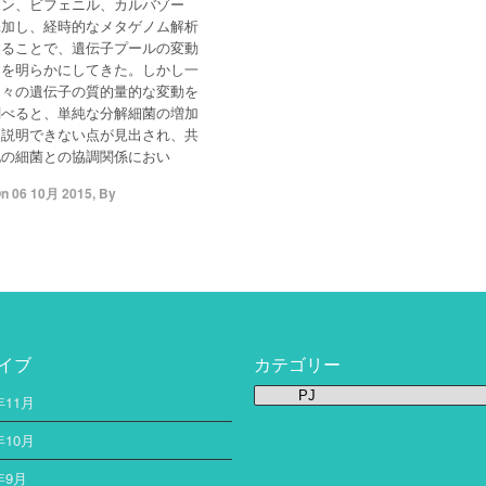
レン、ビフェニル、カルバゾー
添加し、経時的なメタゲノム解析
することで、遺伝子プールの変動
ンを明らかにしてきた。しかし一
個々の遺伝子の質的量的な変動を
調べると、単純な分解細菌の増加
は説明できない点が見出され、共
他の細菌との協調関係におい
On
06 10月 2015
,
By
イブ
カテゴリー
カ
年11月
テ
ゴ
年10月
リ
年9月
ー