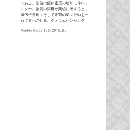
である。細菌は菌体密度の増加に伴い，
シグナル物質の濃度が閾値に達すると，
遺伝子発現，そして細菌の集団行動を一
斉に変化させる。クオラムセンシング
Posted On
06 10月 2015
,
By