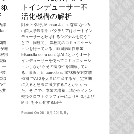
sp.
トインデューサー不
析
活化機構の解析
 西澤
阿座上 弘行, Mansur Jasin, 森重 なつみ
tan
山口大学農学部 バクテリアはオートイン
デューサーと呼ばれるシグナルを使うこ
3菌
とで、同種間、 異種間のコミュニケーシ
5)が報
ョンを行っている。歯周病原性細菌
は根部
Eikenella corro densはAI-2というオート
進効
インデューサーを使ってコミュニケーシ
。一
ョンしなが らその病原性を調節してい
.が菌
る。最近、E. corrodens 1073株が対数増
確認
殖期 でAI-2を大量に生産するが、定常期
の生
に入ると急激に減少することがわかっ
ら共
た。そ こで、本菌の培養上清からイオン
交換クロマトグラフィーによりAI-2および
MHF を不活化する因子
Posted On
06 10月 2015
,
By