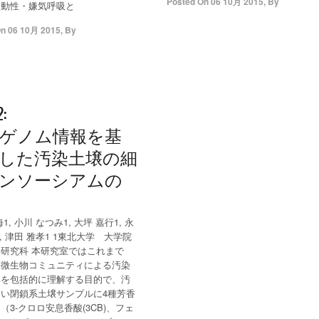
Posted On
06 10月 2015
,
By
運動性・嫌気呼吸と
On
06 10月 2015
,
By
2:
ゲノム情報を基
した汚染土壌の細
ンソーシアムの
1, 小川 なつみ1, 大坪 嘉行1, 永
1, 津田 雅孝1 1東北大学 大学院
研究科 本研究室ではこれまで
壌微生物コミュニティによる汚染
解を包括的に理解する目的で、汚
い閉鎖系土壌サンプルに4種芳香
（3-クロロ安息香酸(3CB)、フェ