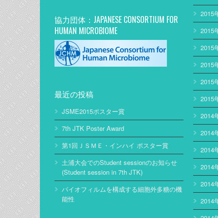
2015
協力団体：JAPANESE CONSORTIUM FOR
HUMAN MICROBIOME
2015
2015
2015
2015
最近の投稿
2015
JSME2015ポスター賞
2014
7th JTK Poster Award
2014
第1回ＪＳＭＥ・インハイ ポスター賞
2014
土浦大会でのStudent sessionのお知らせ
2014
(Student session in 7th JTK)
2014
バイオフィルムを構成する細胞外多糖の機
能性
2014
2014