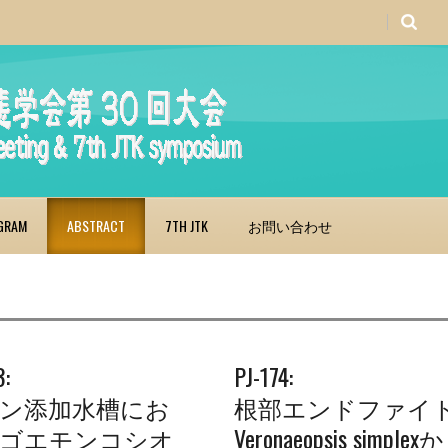
GRAM
ABSTRACT
7TH JTK
お問い合わせ
3:
PJ-174:
ン添加水槽にお
根部エンドファイ
ゴエモンコシオ
Veronaeopsis simplex