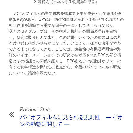
岩淵範之（日本大学生物資源科学部）
バイオフィルムの主要骨格を構成する主な成分として細胞外多
糖(EPS)がある。EPSは、微生物自身とそれらを取り巻く環境との
相互作用を調節する重要な因子の一つとして考えられており、
我々の研究グループは、その構造と機能との関係の理解を目指
し、研究に取り組んで来た。その結果、いくつかの種のEPSの基
本繰り返し構造が明らかになったことにより、様々な機能が考察
できるようになってきた。ここでは、微生物の有機溶媒耐性や海
洋のバイオレメデーションでの研究から考察されたEPSの部分構
造とその機能との関係を紹介し、EPSあるいは細胞外ポリマーの
有する化学構造や機能性の観点から、今後のバイオフィルム研究
についての議論を深めたい。
Previous Story
バイオフィルムに見られる規則性 — イオ
ンの動態に関して —