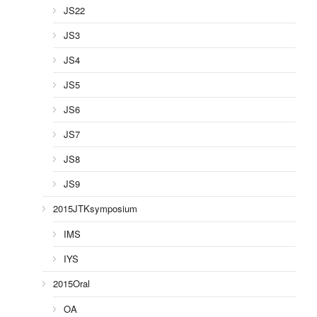
JS22
JS3
JS4
JS5
JS6
JS7
JS8
JS9
2015JTKsymposium
IMS
IYS
2015Oral
OA