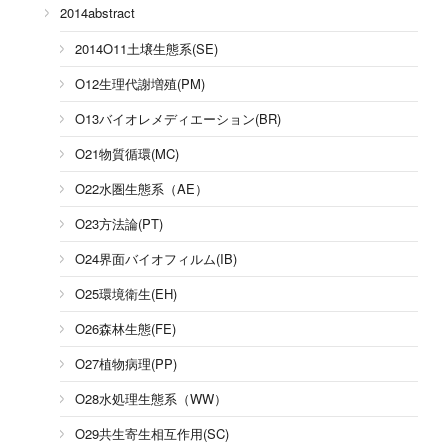
2014abstract
2014O11土壌生態系(SE)
O12生理代謝増殖(PM)
O13バイオレメディエーション(BR)
O21物質循環(MC)
O22水圏生態系（AE）
O23方法論(PT)
O24界面バイオフィルム(IB)
O25環境衛生(EH)
O26森林生態(FE)
O27植物病理(PP)
O28水処理生態系（WW）
O29共生寄生相互作用(SC)