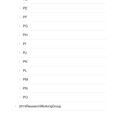
PE
PF
PG
PH
PI
PJ
PK
PL
PM
PN
PO
2015ResearchWorkingGroup