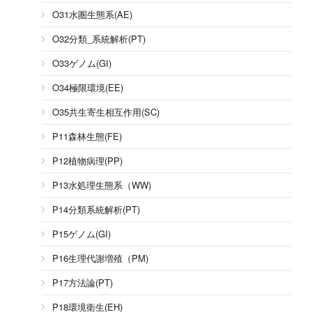
O31水圏生態系(AE)
O32分類_系統解析(PT)
O33ゲノム(GI)
O34極限環境(EE)
O35共生寄生相互作用(SC)
P11森林生態(FE)
P12植物病理(PP)
P13水処理生態系（WW)
P14分類系統解析(PT)
P15ゲノム(GI)
P16生理代謝増殖（PM)
P17方法論(PT)
P18環境衛生(EH)