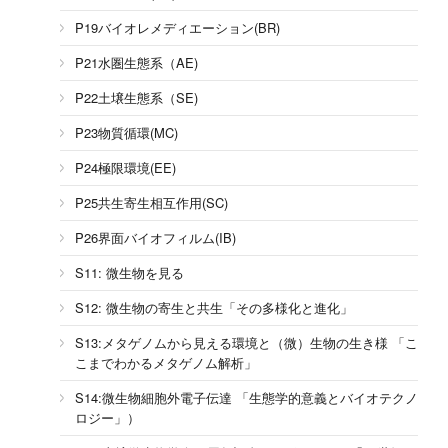
P19バイオレメディエーション(BR)
P21水圏生態系（AE)
P22土壌生態系（SE)
P23物質循環(MC)
P24極限環境(EE)
P25共生寄生相互作用(SC)
P26界面バイオフィルム(IB)
S11: 微生物を見る
S12: 微生物の寄生と共生「その多様化と進化」
S13:メタゲノムから見える環境と（微）生物の生き様 「こ
こまでわかるメタゲノム解析」
S14:微生物細胞外電子伝達 「生態学的意義とバイオテクノ
ロジー」）