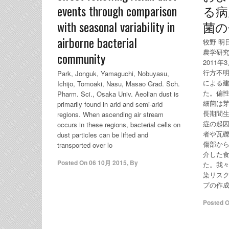
events through comparison
る病原
with seasonal variability in
菌の
airborne bacterial
牧野 明
農学研究
community
2011
行方不明
Park, Jonguk, Yamaguchi, Nobuyasu,
による建
Ichijo, Tomoaki, Nasu, Masao Grad. Sch.
た。偏性嫌
Pharm. Sci., Osaka Univ. Aeolian dust is
細菌は
primarily found in arid and semi-arid
長期間
regions. When ascending air stream
症の起
occurs in these regions, bacterial cells on
者や瓦
dust particles can be lifted and
傷部か
transported over lo
介した
Posted On
06 10月 2015
,
By
た。我々は
染リス
プの作
Posted 