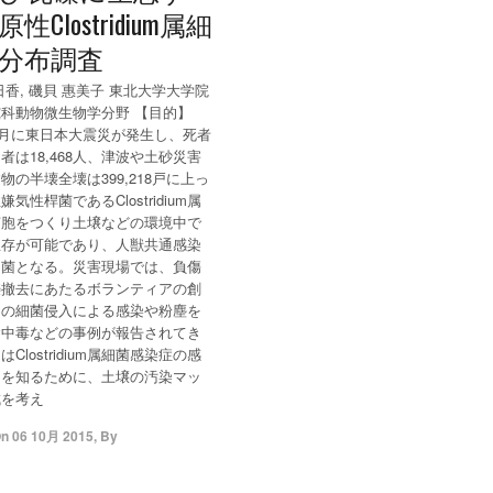
性Clostridium属細
分布調査
日香, 磯貝 惠美子 東北大学大学院
科動物微生物学分野 【目的】
年3月に東日本大震災が発生し、死者
者は18,468人、津波や土砂災害
物の半壊全壊は399,218戸に上っ
気性桿菌であるClostridium属
芽胞をつくり土壌などの環境中で
生存が可能であり、人獣共通感染
因菌となる。災害現場では、負傷
礫撤去にあたるボランティアの創
らの細菌侵入による感染や粉塵を
食中毒などの事例が報告されてき
Clostridium属細菌感染症の感
クを知るために、土壌の汚染マッ
成を考え
On
06 10月 2015
,
By