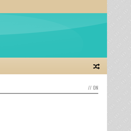
//
ON