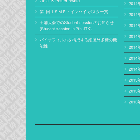
7th JTK Poster Award
2014
第1回ＪＳＭＥ・インハイ ポスター賞
2014
土浦大会でのStudent sessionのお知らせ
2014
(Student session in 7th JTK)
2014
バイオフィルムを構成する細胞外多糖の機
能性
2014
2014
2014
2013
2013
2013