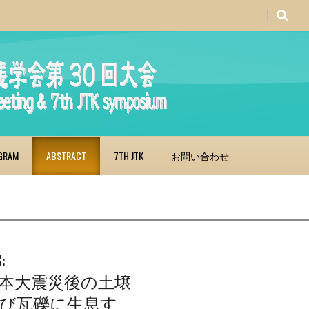
GRAM
ABSTRACT
7TH JTK
お問い合わせ
:
本大震災後の土壌
び瓦礫に生息す