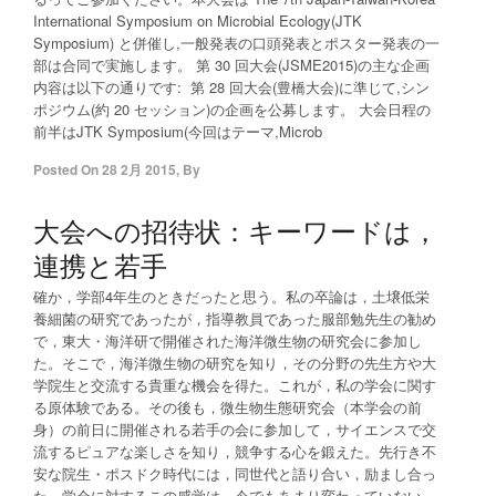
International Symposium on Microbial Ecology(JTK
Symposium) と併催し,一般発表の口頭発表とポスター発表の一
部は合同で実施します。 第 30 回大会(JSME2015)の主な企画
内容は以下の通りです: 第 28 回大会(豊橋大会)に準じて,シン
ポジウム(約 20 セッション)の企画を公募します。 大会日程の
前半はJTK Symposium(今回はテーマ,Microb
Posted On
28 2月 2015
,
By
大会への招待状：キーワードは，
連携と若手
確か，学部4年生のときだったと思う。私の卒論は，土壌低栄
養細菌の研究であったが，指導教員であった服部勉先生の勧め
で，東大・海洋研で開催された海洋微生物の研究会に参加し
た。そこで，海洋微生物の研究を知り，その分野の先生方や大
学院生と交流する貴重な機会を得た。これが，私の学会に関す
る原体験である。その後も，微生物生態研究会（本学会の前
身）の前日に開催される若手の会に参加して，サイエンスで交
流するピュアな楽しさを知り，競争する心を鍛えた。先行き不
安な院生・ポスドク時代には，同世代と語り合い，励まし合っ
た。学会に対するこの感覚は，今でもあまり変わっていない。