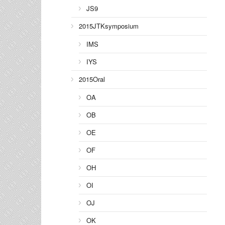
JS9
2015JTKsymposium
IMS
IYS
2015Oral
OA
OB
OE
OF
OH
OI
OJ
OK