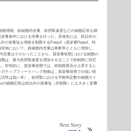
を培養し、細胞増殖、鉄細胞内含量、鉄摂取速度などの細胞応答を調
貧栄養条件における培養を行った。具体的には、鉄以外の
の栄養塩も増殖を制限するFraquil
（貧栄養Fraquil
、特
両培地において、鉄細胞内含量は希釈率とともに増加し、
内含量は小さかったことから、貧栄養状態における細胞の
細胞は、最大鉄摂取速度を増加させることで鉄制限に対応
た。対照的に、貧栄養状態では、鉄制限度合が上昇すると
ネガティブフィードバック制御は、貧栄養状態での低い鉄
元活性は低い等）。鉄摂取における半飽和定数や細胞サイ
ginosaの細胞応答は鉄以外の栄養塩（共制限）にも大きく影響
Next Story