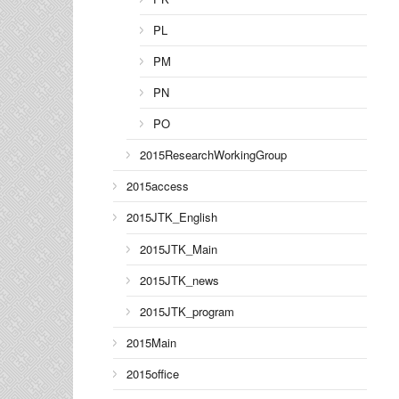
PL
PM
PN
PO
2015ResearchWorkingGroup
2015access
2015JTK_English
2015JTK_Main
2015JTK_news
2015JTK_program
2015Main
2015office