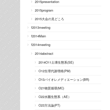
2015presentation
2015program
2015大会の見どころ
f2013meeting
f2014Main
f2014meeting
2014abstract
2014O11土壌生態系(SE)
O12生理代謝増殖(PM)
O13バイオレメディエーション(BR)
O21物質循環(MC)
O22水圏生態系（AE）
O23方法論(PT)