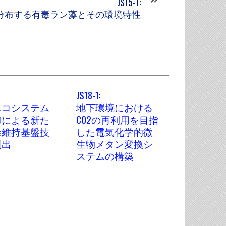
JS15-1:
分布する有毒ラン藻とその環境特性
JS18-1:
エコシステム
地下環境における
御による新た
CO2の再利用を目指
康維持基盤技
した電気化学的微
創出
生物メタン変換シ
ステムの構築