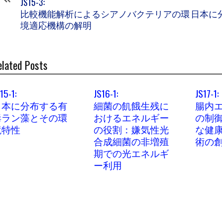
JS15-3:
比較機能解析によるシアノバクテリアの環
日本に
境適応機構の解明
elated Posts
15-1:
JS16-1:
JS17-1:
日本に分布する有
細菌の飢餓生残に
腸内
毒ラン藻とその環
おけるエネルギー
の制
境特性
の役割：嫌気性光
な健
合成細菌の非増殖
術の
期での光エネルギ
ー利用