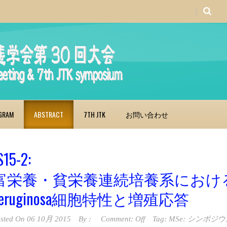
GRAM
ABSTRACT
7TH JTK
お問い合わせ
S15-2:
富栄養・貧栄養連続培養系における鉄制限
aeruginosa細胞特性と増殖応答
sted On
06 10月 2015
By :
Comment: Off
Tag:
MSe: シンポジウム15