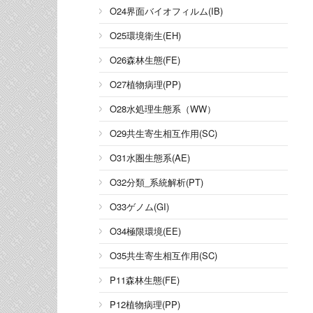
O24界面バイオフィルム(IB)
O25環境衛生(EH)
O26森林生態(FE)
O27植物病理(PP)
O28水処理生態系（WW）
O29共生寄生相互作用(SC)
O31水圏生態系(AE)
O32分類_系統解析(PT)
O33ゲノム(GI)
O34極限環境(EE)
O35共生寄生相互作用(SC)
P11森林生態(FE)
P12植物病理(PP)