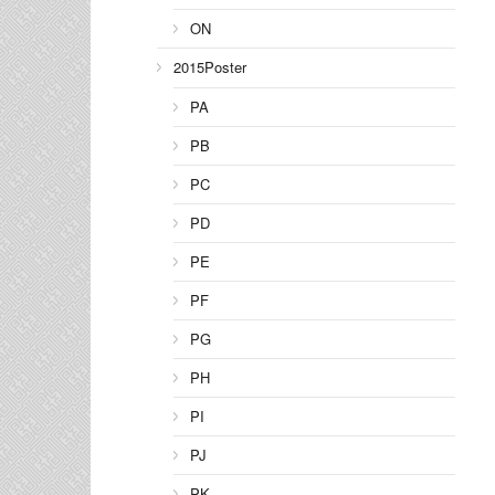
ON
2015Poster
PA
PB
PC
PD
PE
PF
PG
PH
PI
PJ
PK