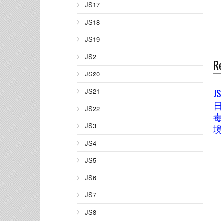
JS17
JS18
JS19
JS2
R
JS20
JS
JS21
JS22
JS3
JS4
JS5
JS6
JS7
JS8