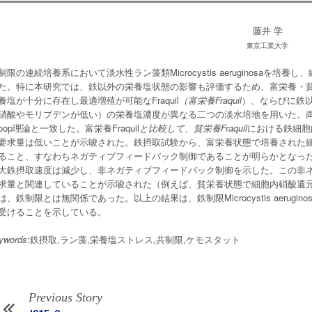
藤井 学
東京工業大学
制限の連続培養系において淡水性ラン藻類Microcystis aeruginosa
た。特に本研究では、鉄以外の栄養塩状態の影響も評価するため、富栄養・
養塩が十分に存在し最適増殖が可能なFraquil
（富栄養Fraquil
）、ならびに鉄以外
硝酸やモリブデンが低い）の栄養塩濃度が異なる二つの淡水培地を用いた。
roop理論と一致した。富栄養Fraquil
と比較して、貧栄養Fraquil
における鉄細胞
要求量は低いことが示唆された。鉄摂取試験から、富栄養状態で培養された
ること、すなわちネガティブフィードバック制御であることが明らかとなっ
大鉄摂取速度は減少し、非ネガティブフィードバック制御を示した。この非
求量と関連していることが示唆された（例えば、貧栄養状態で細胞内硝酸還
は、鉄制限とは無関係であった。以上の結果は、鉄制限Microcystis aeru
受けることを示している。
ywords
:鉄摂取,ラン藻,栄養塩ストレス,共制限,ケモスタット
Previous Story