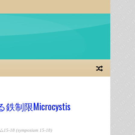
Microcystis
-18 (symposium 15-18)