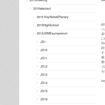
2015abstract
2015 KeyNote&Plenary
鉄
2015HighSchool
べ
2015JSMEsymposium
栄
に
JS1
D
鉄
JS10
す
最
JS11
要
JS12
ズ
を
JS13
ke
JS14
JS15
JS16