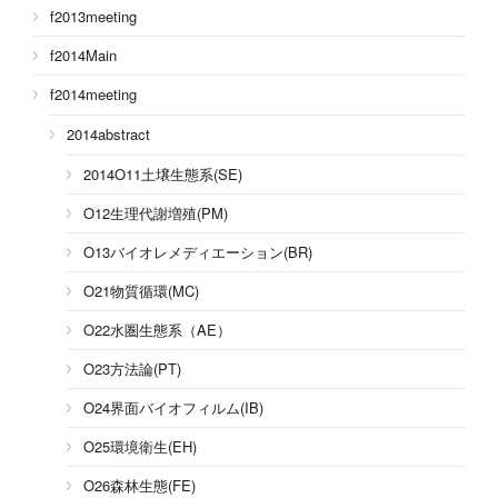
f2013meeting
f2014Main
f2014meeting
2014abstract
2014O11土壌生態系(SE)
O12生理代謝増殖(PM)
O13バイオレメディエーション(BR)
O21物質循環(MC)
O22水圏生態系（AE）
O23方法論(PT)
O24界面バイオフィルム(IB)
O25環境衛生(EH)
O26森林生態(FE)