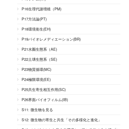
P16生理代謝増殖（PM)
P17方法論(PT)
P18環境衛生(EH)
P19バイオレメディエーション(BR)
P21水圏生態系（AE)
P22土壌生態系（SE)
P23物質循環(MC)
P24極限環境(EE)
P25共生寄生相互作用(SC)
P26界面バイオフィルム(IB)
S11: 微生物を見る
S12: 微生物の寄生と共生「その多様化と進化」