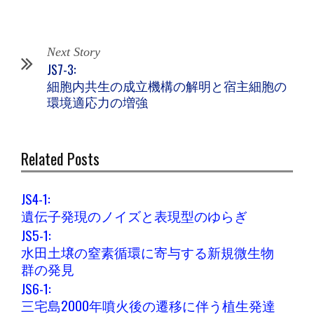
Next Story
JS7-3:
細胞内共生の成立機構の解明と宿主細胞の
環境適応力の増強
Related Posts
JS4-1:
遺伝子発現のノイズと表現型のゆらぎ
JS5-1:
水田土壌の窒素循環に寄与する新規微生物
群の発見
JS6-1:
三宅島2000年噴火後の遷移に伴う植生発達