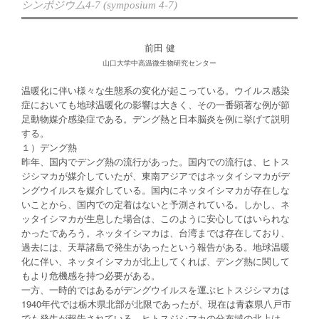
シンポジウム4-7 (symposium 4-7)
前田 健
山口大学中高温微生物研究センター
温暖化に伴い様々な生態系の変化が起こっている。ウイルス感染
症においても地球温暖化の影響は大きく、その一番顕著な例が節
足動物媒介感染症である。デング熱と日本脳炎を例に挙げて説明
する。
１）デング熱
昨年、国内でデング熱の流行があった。国内での流行は、ヒトス
ジシマカが媒介していたが、東南アジアではネッタイシマカがデ
ングウイルスを媒介している。国内にネッタイシマカが存在しな
いことから、国内での定着はないと予測されている。しかし、ネ
ッタイシマカが生息した場合は、このように安心してはいられな
かったであろう。ネッタイシマカは、台湾までは存在しており、
過去には、天草諸島で発生があったという報告がある。地球温暖
化に伴い、ネッタイシマカが北上してくれば、デング熱に関して
もより危機感を持つ必要がある。
一方、一時的ではあるがデングウイルスを運ぶヒトスジシマカは
1940年代では栃木県北部が北限であったが、現在は青森県八戸市
でも発生が報告されている。ヒトスジシマカの分布域の北上は、