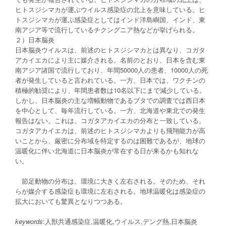
ヒトスジシマカが運ぶウイルス感染症の北上を意味している。ヒ
トスジシマカが運ぶ感染症としてはインド洋島嶼国、インド、東
南アジア等で流行しているチクングニア熱などが挙げられる。
２）日本脳炎
日本脳炎ウイルスは、前述のヒトスジシマカとは異なり、コガタ
アカイエカにより主に媒介される。名前のとおり、日本を含む東
南アジア諸国で流行しており、年間50000人の患者、10000人の死
者が発生していると言われている。一方、日本では、ワクチンの
積極的勧奨により、年間患者数は10名以下にまで減少している。
しかし、日本脳炎の主な増幅動物であるブタでの調査では西日本
を中心として、毎年流行している。一方、北海道や東北での発生
報告はない。これは、コガタアカイエカの分布と一致している。
コガタアカイエカは、前述のヒトスジシマカよりも飛翔能力が高
いことから、厳密に分布域を特定するのは困難であるが、地球の
温暖化に伴い北海道に日本脳炎が常在する日が来るかも知れな
い。
節足動物の分布は、環境に大きく左右される。そのため、それ
らが媒介する感染症も環境に左右される。地球温暖化は感染症の
拡大においても驚異となりつつある。
keywords
:人獣共通感染症,温暖化,ウイルス,デング熱,日本脳炎