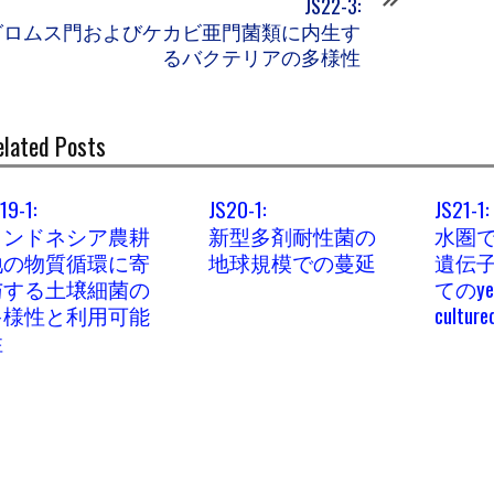
JS22-3:
グロムス門およびケカビ亜門菌類に内生す
るバクテリアの多様性
elated Posts
19-1:
JS20-1:
JS21-1:
インドネシア農耕
新型多剤耐性菌の
水圏
地の物質循環に寄
地球規模での蔓延
遺伝
与する土壌細菌の
てのyet
多様性と利用可能
culture
性