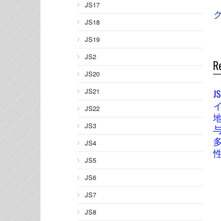
JS17
JS18
JS19
JS2
R
JS20
JS21
JS
JS22
JS3
JS4
JS5
JS6
JS7
JS8