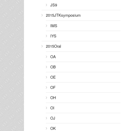
JS9
2015JTKsymposium
IMS
IYS
2015Oral
OA
OB
OE
OF
OH
OI
OJ
OK