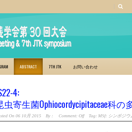
GRAM
ABSTRACT
7TH JTK
お問い合わせ
S22-4:
昆虫寄生菌Ophiocordycipitacea
sted On
06 10月 2015
By :
Comment: Off
Tag:
MSf: シンポジウム19