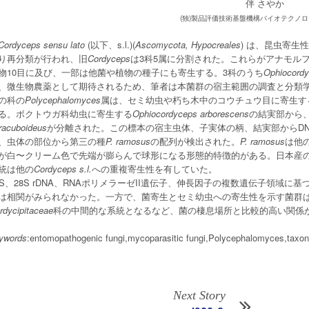
伴 さやか
(独)製品評価技術基盤機構バイオテクノ
Cordyceps sensu lato
(以下、s.l.)(
Ascomycota, Hypocreales
) は、昆虫寄生
り再分類が行われ、旧
Cordyceps
は3科5属に分割された。これらがアナモル
物10目に及び、一部は他菌や植物の種子にも寄生する。3科のうち
Ophiocordy
、微生物農薬として期待されるため、筆者は本菌群の宿主範囲の調査と分類
の科の
Polycephalomyces
属は、セミ幼虫や朽ち木中のコウチュウ目に寄生す
る。ボクトウガ科幼虫に寄生する
Ophiocordyceps arborescens
の結実部から
racuboideus
が分離された。この標本の宿主虫体、子実体の柄、結実部からDNA
、虫体の部位から第三の種
P. ramosus
の配列が検出された。
P. ramosus
は他
が白〜クリーム色で先端が膨らんで球形になる形態的特徴的がある。日本産
統は他の
Cordyceps s.l.
への重複寄生性を有していた。
8S、28S rDNA、RNAポリメラーゼII遺伝子、伸長因子の複数遺伝子領域に基
は相関がみられなかった。一方で、菌寄生とセミ幼虫への寄生性を示す菌群
rdycipitaceae
科の中間的な系統となるなど、菌の棲息場所と比較的高い関係
ywords
:entomopathogenic fungi,mycoparasitic fungi,Polycephalomyces,taxo
Next Story