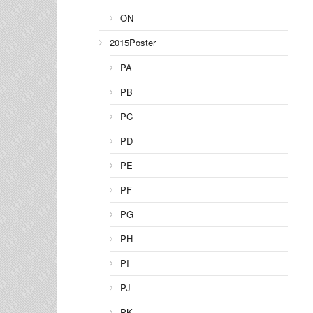
ON
2015Poster
PA
PB
PC
PD
PE
PF
PG
PH
PI
PJ
PK