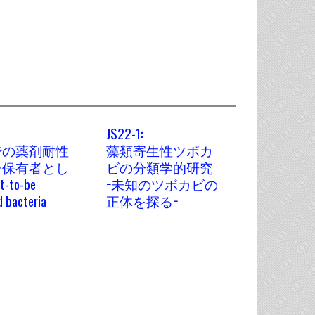
JS22-1:
での薬剤耐性
藻類寄生性ツボカ
子保有者とし
ビの分類学的研究
-to-be
−未知のツボカビの
d bacteria
正体を探る−