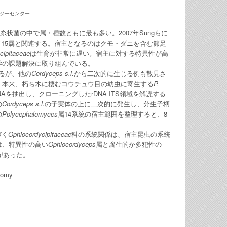
ロジーセンター
性糸状菌の中で属・種数ともに最も多い。2007年Sungらに
フ15属と関連する。宿主となるのはクモ・ダニを含む節足
cipitaceae
は生育が非常に遅い。宿主に対する特異性が高
学の課題解決に取り組んでいる。
るが、他の
Cordyceps s.l.
から二次的に生じる例も散見さ
、本来、朽ち木に棲むコウチュウ目の幼虫に寄生する
P.
を抽出し、クローニングしたrDNA ITS領域を解読する
の
Cordyceps s.l.
の子実体の上に二次的に発生し、分生子柄
の
Polycephalomyces
属14系統の宿主範囲を整理すると、8
づく
Ophiocordycipitaceae
科の系統関係は、宿主昆虫の系統
は、特異性の高い
Ophiocordyceps
属と腐生的か多犯性の
があった。
nomy