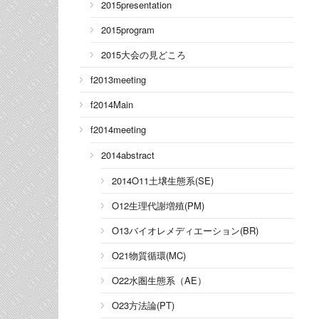
2015presentation
2015program
2015大会の見どころ
f2013meeting
f2014Main
f2014meeting
2014abstract
2014O11土壌生態系(SE)
O12生理代謝増殖(PM)
O13バイオレメディエーション(BR)
O21物質循環(MC)
O22水圏生態系（AE）
O23方法論(PT)