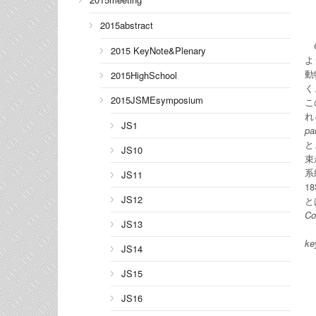
2015abstract
2015 KeyNote&Plenary
よ
動
2015HighSchool
く
2015JSMEsymposium
こ
れ
JS1
pa
と
JS10
束
系
JS11
1
JS12
と
Co
JS13
ke
JS14
JS15
JS16