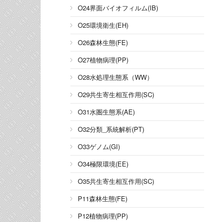
O24界面バイオフィルム(IB)
O25環境衛生(EH)
O26森林生態(FE)
O27植物病理(PP)
O28水処理生態系（WW）
O29共生寄生相互作用(SC)
O31水圏生態系(AE)
O32分類_系統解析(PT)
O33ゲノム(GI)
O34極限環境(EE)
O35共生寄生相互作用(SC)
P11森林生態(FE)
P12植物病理(PP)