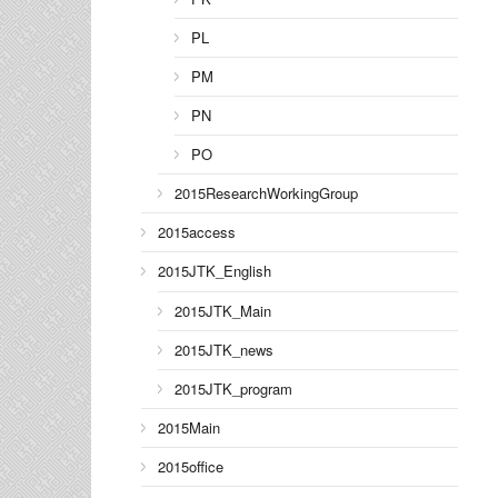
PL
PM
PN
PO
2015ResearchWorkingGroup
2015access
2015JTK_English
2015JTK_Main
2015JTK_news
2015JTK_program
2015Main
2015office