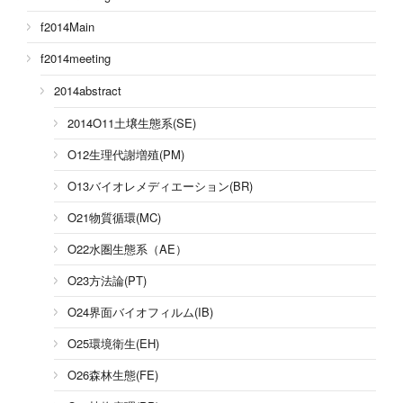
f2014Main
f2014meeting
2014abstract
2014O11土壌生態系(SE)
O12生理代謝増殖(PM)
O13バイオレメディエーション(BR)
O21物質循環(MC)
O22水圏生態系（AE）
O23方法論(PT)
O24界面バイオフィルム(IB)
O25環境衛生(EH)
O26森林生態(FE)