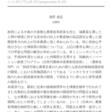
シンポジウム8-10 (symposium 8-10)
池田 成志
北農研
政府による今後の大規模な農業改革政策を控え、減農薬を通した
人間や環境に対する安全性の向上や農産物の高品質化を通した国
際競争力の向上が日本農業に強く求められている。特に有効な手
段が少ない土壌病害の防除については、上記の要求を満たした上
での早急な問題の解決が求められている。本ミニシンポジウムで
は、平成26年度から始まった内閣府が主導する「戦略的イノベー
ション創造プログラム（次世代農林水産業創造技術）」（通称名
SIP）の「持続可能な農業生産のための新たな総合的植物保護技術
の開発」における実施課題の１つである「ジャガイモそうか病防
除のための新規栽培体系の開発」で現在までに得られた研究成果
の報告を行う。
本講演では、最初に従来の植物病理学や土壌微生物学で行われて
きた古典的な生物農薬や微生物資材の開発研究の問題点を検証
し、なぜ農業における有用微生物への期待が大きい中で研究が長
期間にわたり停滞してしまっているのか、という（日本の）農業
有用微生物研究の厳しい現実を直視し、問題点を整理・提示した
い。次に、それらの問題点の解決ための微生物生態学的視点の有