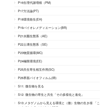
P16生理代謝増殖（PM)
P17方法論(PT)
P18環境衛生(EH)
P19バイオレメディエーション(BR)
P21水圏生態系（AE)
P22土壌生態系（SE)
P23物質循環(MC)
P24極限環境(EE)
P25共生寄生相互作用(SC)
P26界面バイオフィルム(IB)
S11: 微生物を見る
S12: 微生物の寄生と共生「その多様化と進化」
S13:メタゲノムから見える環境と（微）生物の生き様 「こ