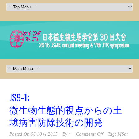
JS9-1:
微生物生態的視点からの土
壌病害防除技術の開発
Posted On
06 10月 2015
By :
Comment: Off
Tag:
MSc: