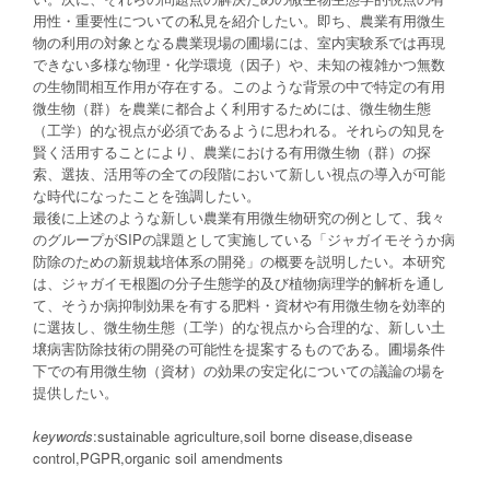
用性・重要性についての私見を紹介したい。即ち、農業有用微生
物の利用の対象となる農業現場の圃場には、室内実験系では再現
できない多様な物理・化学環境（因子）や、未知の複雑かつ無数
の生物間相互作用が存在する。このような背景の中で特定の有用
微生物（群）を農業に都合よく利用するためには、微生物生態
（工学）的な視点が必須であるように思われる。それらの知見を
賢く活用することにより、農業における有用微生物（群）の探
索、選抜、活用等の全ての段階において新しい視点の導入が可能
な時代になったことを強調したい。
最後に上述のような新しい農業有用微生物研究の例として、我々
のグループがSIPの課題として実施している「ジャガイモそうか病
防除のための新規栽培体系の開発」の概要を説明したい。本研究
は、ジャガイモ根圏の分子生態学的及び植物病理学的解析を通し
て、そうか病抑制効果を有する肥料・資材や有用微生物を効率的
に選抜し、微生物生態（工学）的な視点から合理的な、新しい土
壌病害防除技術の開発の可能性を提案するものである。圃場条件
下での有用微生物（資材）の効果の安定化についての議論の場を
提供したい。
keywords
:sustainable agriculture,soil borne disease,disease
control,PGPR,organic soil amendments