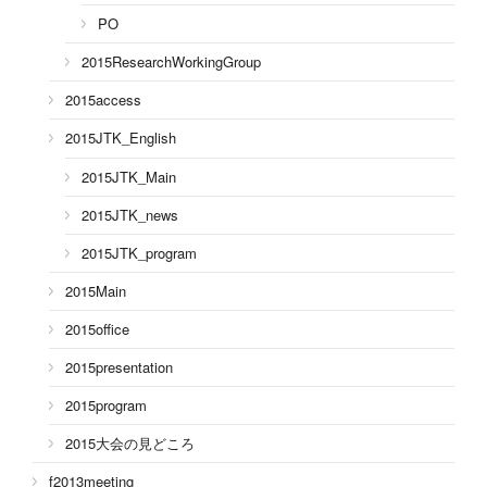
PO
2015ResearchWorkingGroup
2015access
2015JTK_English
2015JTK_Main
2015JTK_news
2015JTK_program
2015Main
2015office
2015presentation
2015program
2015大会の見どころ
f2013meeting