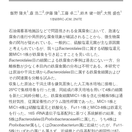
1
2
1
1
2
1
飯野 隆夫
,森 浩二
,伊藤 隆
,工藤 卓二
,鈴木 健一朗
,大熊 盛也
1理研BRC-JCM, 2NITE
石油備蓄基地施設などで問題視される金属腐食において、急速な
腐食の進行や局所的な腐食現象が確認されることから、微生物腐
食の関与が疑われている。一般的に、硫酸塩還元菌が主な原因菌
と考えられているが、我々は
Bacteroidales
目に属する硝酸塩還元
菌MIC1-1株が鉄腐食を引き起こすことを見い出した。
Bacteroidales
目の細菌による鉄腐食の事例は過去にない一方、分
離株数が少なく本目内の鉄腐食菌の分布は不明である。本研究で
は原油や干潟土壌から
Bacteroidales
目に属する鉄腐食細菌および
その関連菌を分離を試みた。
収集した原油と干潟土壌を嫌気置換した人工海水培地に接種し、
25ºCで集積培養を行った後、同組成の寒天培地を用いて4株の細菌
を新たに純粋分離した。鉄腐食細菌MIC1-1株を含む分離株5株は通
性好気性、従属栄養性のグラム陰性桿菌であった。MIC1-1株と
MIC1-4株は硝酸塩還元と鉄酸化を、Fu11-1株とMIC3-8株は鉄還元
を行った。16S rRNA遺伝子塩基配列に基づく系統解析の結果、全
5株は
Bacterodales
目
Prolixibacteraceae
科に属した。うち4株は
Prolixibacter
属もしくは
Draconibacterium
属に近縁だったが、Fu11-
5株はいずれの属にも属さず、近縁種との塩基配列の相同性は87-