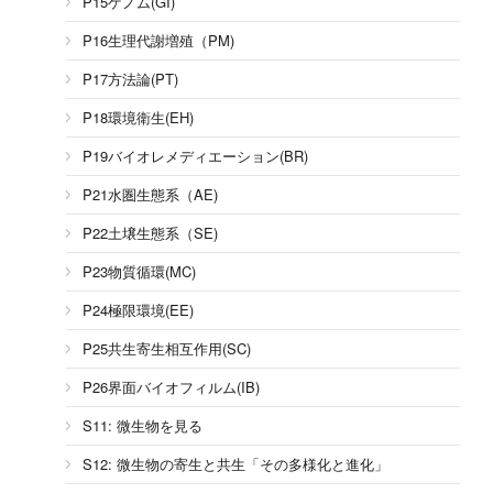
P15ゲノム(GI)
P16生理代謝増殖（PM)
P17方法論(PT)
P18環境衛生(EH)
P19バイオレメディエーション(BR)
P21水圏生態系（AE)
P22土壌生態系（SE)
P23物質循環(MC)
P24極限環境(EE)
P25共生寄生相互作用(SC)
P26界面バイオフィルム(IB)
S11: 微生物を見る
S12: 微生物の寄生と共生「その多様化と進化」