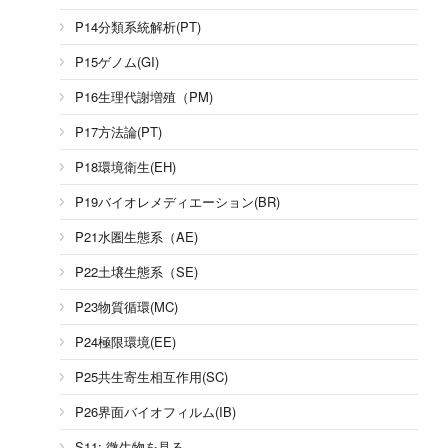
P14分類系統解析(PT)
P15ゲノム(GI)
P16生理代謝増殖（PM)
P17方法論(PT)
P18環境衛生(EH)
P19バイオレメディエーション(BR)
P21水圏生態系（AE)
P22土壌生態系（SE)
P23物質循環(MC)
P24極限環境(EE)
P25共生寄生相互作用(SC)
P26界面バイオフィルム(IB)
S11: 微生物を見る