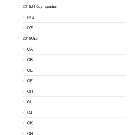
2015JTKsymposium
IMS
IYS
2015Oral
OA
OB
OE
OF
OH
OI
OJ
OK
ON