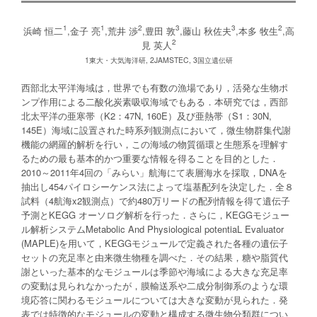
1
1
2
3
3
2
浜崎 恒二
,金子 亮
,荒井 渉
,豊田 敦
,藤山 秋佐夫
,本多 牧生
,高
2
見 英人
1東大・大気海洋研, 2JAMSTEC, 3国立遺伝研
西部北太平洋海域は，世界でも有数の漁場であり，活発な生物ポ
ンプ作用による二酸化炭素吸収海域でもある．本研究では，西部
北太平洋の亜寒帯（K2：47N, 160E）及び亜熱帯（S1：30N,
145E）海域に設置された時系列観測点において，微生物群集代謝
機能の網羅的解析を行い，この海域の物質循環と生態系を理解す
るための最も基本的かつ重要な情報を得ることを目的とした．
2010～2011年4回の「みらい」航海にて表層海水を採取，DNAを
抽出し454パイロシーケンス法によって塩基配列を決定した．全８
試料（4航海x2観測点）で約480万リードの配列情報を得て遺伝子
予測とKEGG オーソログ解析を行った．さらに，KEGGモジュー
ル解析システムMetabolic And Physiological potentiaL Evaluator
(MAPLE)を用いて，KEGGモジュールで定義された各種の遺伝子
セットの充足率と由来微生物種を調べた．その結果，糖や脂質代
謝といった基本的なモジュールは季節や海域による大きな充足率
の変動は見られなかったが，膜輸送系や二成分制御系のような環
境応答に関わるモジュールについては大きな変動が見られた．発
表では特徴的なモジュールの変動と構成する微生物分類群につい