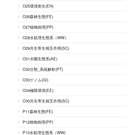
O25環境衛生(EH)
O26森林生態(FE)
O27植物病理(PP)
O28水処理生態系（WW）
O29共生寄生相互作用(SC)
O31水圏生態系(AE)
O32分類_系統解析(PT)
O33ゲノム(GI)
O34極限環境(EE)
O35共生寄生相互作用(SC)
P11森林生態(FE)
P12植物病理(PP)
P13水処理生態系（WW)