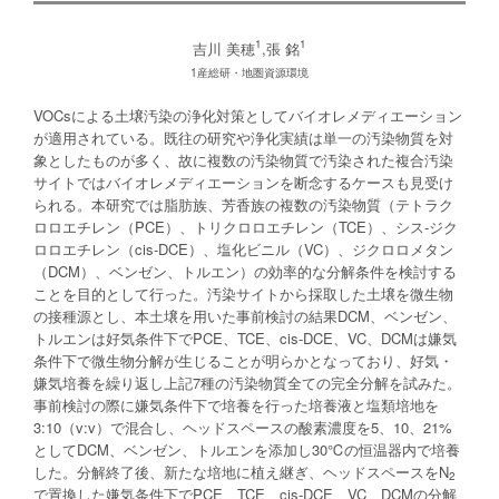
1
1
吉川 美穂
,張 銘
1産総研・地圏資源環境
VOCsによる土壌汚染の浄化対策としてバイオレメディエーション
が適用されている。既往の研究や浄化実績は単一の汚染物質を対
象としたものが多く、故に複数の汚染物質で汚染された複合汚染
サイトではバイオレメディエーションを断念するケースも見受け
られる。本研究では脂肪族、芳香族の複数の汚染物質（テトラク
ロロエチレン（PCE）、トリクロロエチレン（TCE）、シス-ジク
ロロエチレン（cis-DCE）、塩化ビニル（VC）、ジクロロメタン
（DCM）、ベンゼン、トルエン）の効率的な分解条件を検討する
ことを目的として行った。汚染サイトから採取した土壌を微生物
の接種源とし、本土壌を用いた事前検討の結果DCM、ベンゼン、
トルエンは好気条件下でPCE、TCE、cis-DCE、VC、DCMは嫌気
条件下で微生物分解が生じることが明らかとなっており、好気・
嫌気培養を繰り返し上記7種の汚染物質全ての完全分解を試みた。
事前検討の際に嫌気条件下で培養を行った培養液と塩類培地を
3:10（v:v）で混合し、ヘッドスペースの酸素濃度を5、10、21%
としてDCM、ベンゼン、トルエンを添加し30℃の恒温器内で培養
した。分解終了後、新たな培地に植え継ぎ、ヘッドスペースをN
2
で置換した嫌気条件下でPCE、TCE、cis-DCE、VC、DCMの分解