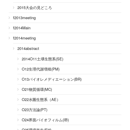
2015大会の見どころ
f2013meeting
f2014Main
f2014meeting
2014abstract
2014O11土壌生態系(SE)
O12生理代謝増殖(PM)
O13バイオレメディエーション(BR)
O21物質循環(MC)
O22水圏生態系（AE）
O23方法論(PT)
O24界面バイオフィルム(IB)
O25環境衛生(EH)