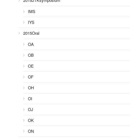
2015JTKsymposium
IMS
IYS
2015Oral
OA
OB
OE
OF
OH
OI
OJ
OK
ON