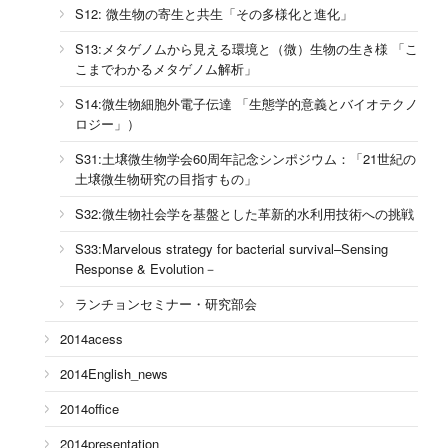
S12: 微生物の寄生と共生「その多様化と進化」
S13:メタゲノムから見える環境と（微）生物の生き様 「こ
こまでわかるメタゲノム解析」
S14:微生物細胞外電子伝達 「生態学的意義とバイオテクノ
ロジー」）
S31:土壌微生物学会60周年記念シンポジウム：「21世紀の
土壌微生物研究の目指すもの」
S32:微生物社会学を基盤とした革新的水利用技術への挑戦
S33:Marvelous strategy for bacterial survival–Sensing
Response & Evolution－
ランチョンセミナー・研究部会
2014acess
2014English_news
2014office
2014presentation