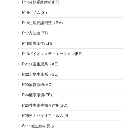
P14分類系統解析(PT)
P15ゲノム(GI)
P16生理代謝増殖（PM)
P17方法論(PT)
P18環境衛生(EH)
P19バイオレメディエーション(BR)
P21水圏生態系（AE)
P22土壌生態系（SE)
P23物質循環(MC)
P24極限環境(EE)
P25共生寄生相互作用(SC)
P26界面バイオフィルム(IB)
S11: 微生物を見る