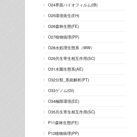
O24界面バイオフィルム(IB)
O25環境衛生(EH)
O26森林生態(FE)
O27植物病理(PP)
O28水処理生態系（WW）
O29共生寄生相互作用(SC)
O31水圏生態系(AE)
O32分類_系統解析(PT)
O33ゲノム(GI)
O34極限環境(EE)
O35共生寄生相互作用(SC)
P11森林生態(FE)
P12植物病理(PP)