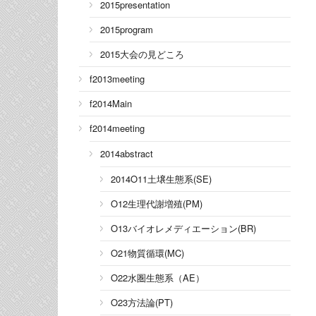
2015presentation
2015program
2015大会の見どころ
f2013meeting
f2014Main
f2014meeting
2014abstract
2014O11土壌生態系(SE)
O12生理代謝増殖(PM)
O13バイオレメディエーション(BR)
O21物質循環(MC)
O22水圏生態系（AE）
O23方法論(PT)