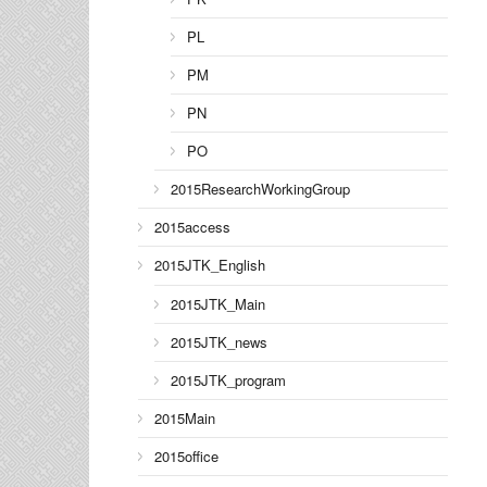
PL
PM
PN
PO
2015ResearchWorkingGroup
2015access
2015JTK_English
2015JTK_Main
2015JTK_news
2015JTK_program
2015Main
2015office