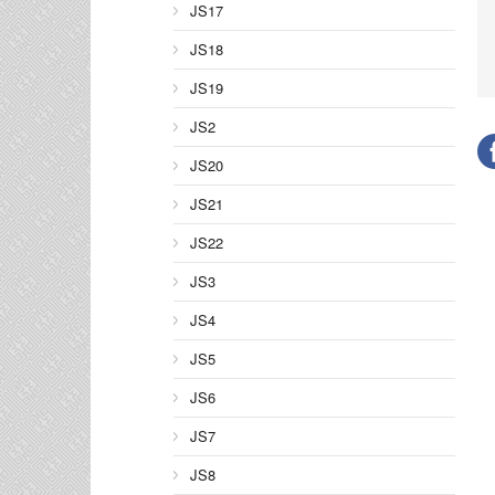
JS17
JS18
JS19
JS2
JS20
JS21
JS22
JS3
JS4
JS5
JS6
JS7
JS8