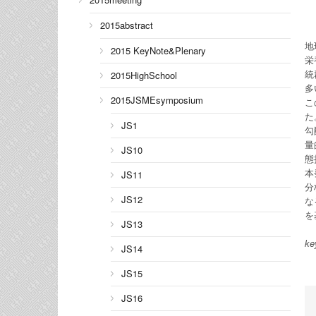
2015abstract
地
2015 KeyNote&Plenary
栄
統
2015HighSchool
多
2015JSMEsymposium
こ
た
JS1
勾
量
JS10
態
本
JS11
分
JS12
な
を
JS13
ke
JS14
JS15
JS16