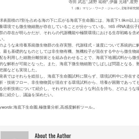
1
2
2
寺田 武志
,諸野 祐樹
,伊藤 元雄
,星野
1（株）マリン・ワーク・ジャパン, 2海洋研究
球表面積の7割を占める海の下に広がる海底下生命圏には、海底下1.9km以
養環境でも微生物細胞が存在していることが分かっている。16S rRNA遺
群の存在が明らかだが、それらの代謝機能や極限環境における生存戦略を含
い。
のような未培養系統微生物群の生存実態、代謝様式・速度について系統的に
。最も基礎的なものとしては非生物有機、無機粒子が混在する中から微生物
配を利用した細胞分離技術とを組み合わせることで、海底下地層試料から微生物
的な解析が可能となった。また、海底下微生物細胞でしばしば問題となる、難
把握なども実現した。
発表ではそれらを総括し、海底下生命圏試料に限らず、環境試料中に存在す
析・技術フロー、非生物物質が混在する環境試料から、培養が困難であって
る分析技術について紹介し、それぞれがどのような利点を持ち、どのような
基に紹介し、議論を深めたい。
ywords
:海底下生命圏,極微量分析,高感度解析ツール,,
About the Author