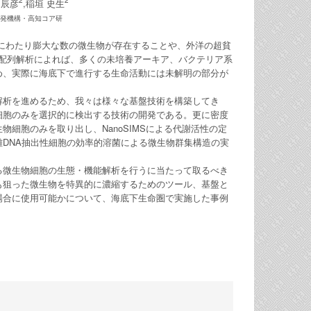
2
2
 辰彦
,稲垣 史生
開発機構・高知コア研
上にわたり膨大な数の微生物が存在することや、外洋の超貧
伝子配列解析によれば、多くの未培養アーキア、バクテリア系
め、実際に海底下で進行する生命活動には未解明の部分が
解析を進めるため、我々は様々な基盤技術を構築してき
細胞のみを選択的に検出する技術の開発である。更に密度
細胞のみを取り出し、NanoSIMSによる代謝活性の定
DNA抽出性細胞の効率的溶菌による微生物群集構造の実
る微生物細胞の生態・機能解析を行うに当たって取るべき
も狙った微生物を特異的に濃縮するためのツール、基盤と
場合に使用可能かについて、海底下生命圏で実施した事例