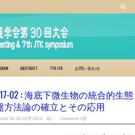
GRAM
ABSTRACT
7TH JTK
お問い合わせ
P17-02 : 海底下微生物の統合
盤方法論の確立とその応用
sted On
20 10月 2014
By :
Comment: Off