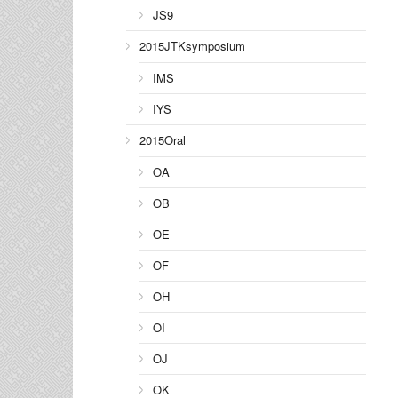
JS9
2015JTKsymposium
IMS
IYS
2015Oral
OA
OB
OE
OF
OH
OI
OJ
OK