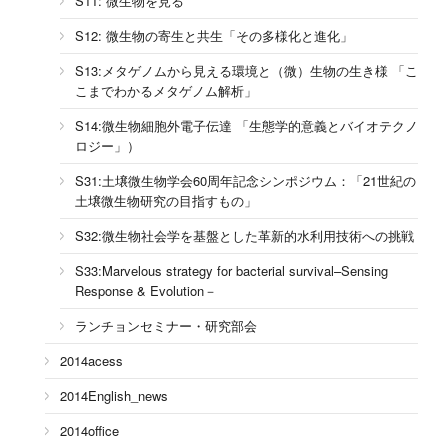
S11: 微生物を見る
S12: 微生物の寄生と共生「その多様化と進化」
S13:メタゲノムから見える環境と（微）生物の生き様 「こ
こまでわかるメタゲノム解析」
S14:微生物細胞外電子伝達 「生態学的意義とバイオテクノ
ロジー」）
S31:土壌微生物学会60周年記念シンポジウム：「21世紀の
土壌微生物研究の目指すもの」
S32:微生物社会学を基盤とした革新的水利用技術への挑戦
S33:Marvelous strategy for bacterial survival–Sensing
Response & Evolution－
ランチョンセミナー・研究部会
2014acess
2014English_news
2014office