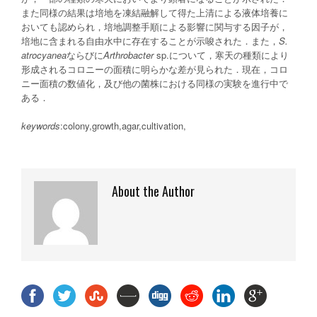
また同様の結果は培地を凍結融解して得た上清による液体培養に
おいても認められ，培地調整手順による影響に関与する因子が，
培地に含まれる自由水中に存在することが示唆された．また，
S.
atrocyanea
ならびに
Arthrobacter
sp.について，寒天の種類により
形成されるコロニーの面積に明らかな差が見られた．現在，コロ
ニー面積の数値化，及び他の菌株における同様の実験を進行中で
ある．
keywords
:colony,growth,agar,cultivation,
About the Author