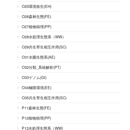
O25環境衛生(EH)
O26森林生態(FE)
O27植物病理(PP)
O28水処理生態系（WW）
O29共生寄生相互作用(SC)
O31水圏生態系(AE)
O32分類_系統解析(PT)
O33ゲノム(GI)
O34極限環境(EE)
O35共生寄生相互作用(SC)
P11森林生態(FE)
P12植物病理(PP)
P13水処理生態系（WW)