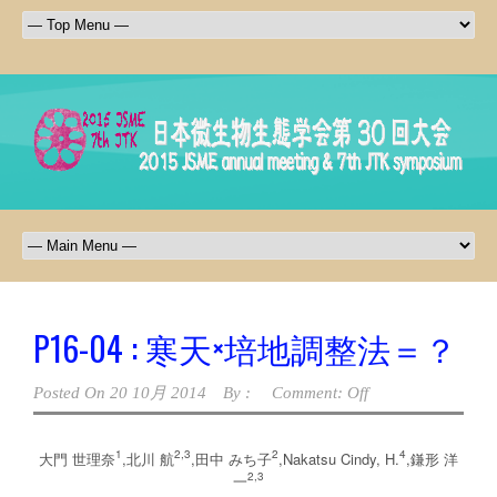
P16-04 : 寒天×培地調整法＝？
Posted On
20 10月 2014
By :
Comment: Off
1
2,3
2
4
大門 世理奈
,北川 航
,田中 みち子
,Nakatsu Cindy, H.
,鎌形 洋
2,3
一