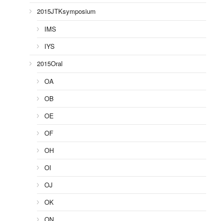
2015JTKsymposium
IMS
IYS
2015Oral
OA
OB
OE
OF
OH
OI
OJ
OK
ON