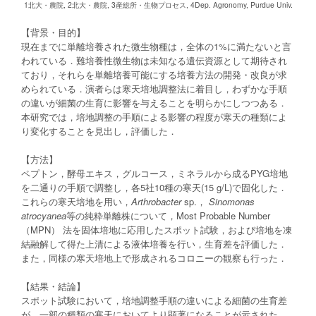
1北大・農院, 2北大・農院, 3産総所・生物プロセス, 4Dep. Agronomy, Purdue Univ.
【背景・目的】
現在までに単離培養された微生物種は，全体の1%に満たないと言
われている．難培養性微生物は未知なる遺伝資源として期待され
ており，それらを単離培養可能にする培養方法の開発・改良が求
められている．演者らは寒天培地調整法に着目し，わずかな手順
の違いが細菌の生育に影響を与えることを明らかにしつつある．
本研究では，培地調整の手順による影響の程度が寒天の種類によ
り変化することを見出し，評価した．
【方法】
ペプトン，酵母エキス，グルコース，ミネラルから成るPYG培地
を二通りの手順で調整し，各5社10種の寒天(15 g/L)で固化した．
これらの寒天培地を用い，
Arthrobacter
sp.，
Sinomonas
atrocyanea
等の純粋単離株について，Most Probable Number
（MPN） 法を固体培地に応用したスポット試験，および培地を凍
結融解して得た上清による液体培養を行い，生育差を評価した．
また，同様の寒天培地上で形成されるコロニーの観察も行った．
【結果・結論】
スポット試験において，培地調整手順の違いによる細菌の生育差
が，一部の種類の寒天においてより顕著になることが示された．