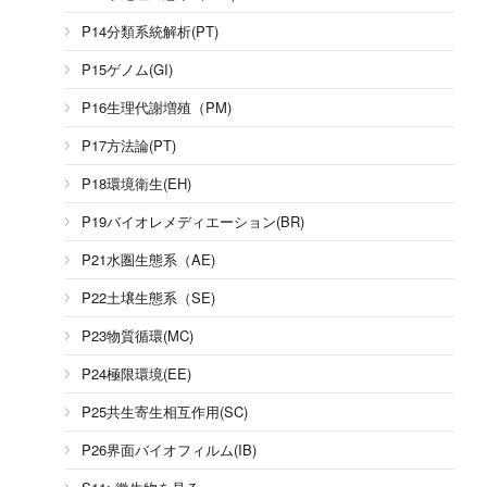
P14分類系統解析(PT)
P15ゲノム(GI)
P16生理代謝増殖（PM)
P17方法論(PT)
P18環境衛生(EH)
P19バイオレメディエーション(BR)
P21水圏生態系（AE)
P22土壌生態系（SE)
P23物質循環(MC)
P24極限環境(EE)
P25共生寄生相互作用(SC)
P26界面バイオフィルム(IB)