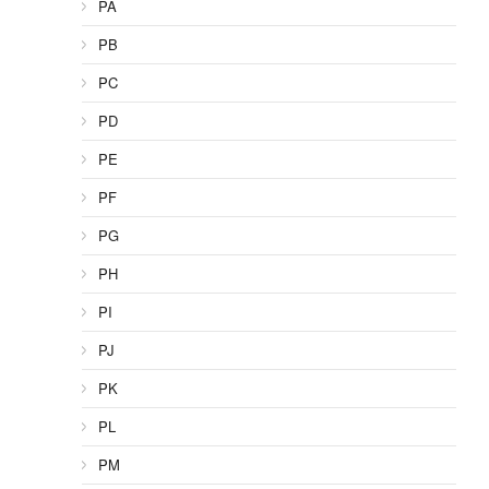
PA
PB
PC
PD
PE
PF
PG
PH
PI
PJ
PK
PL
PM