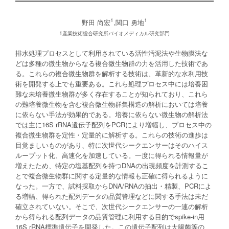
1
1
野田 尚宏
,関口 勇地
1産業技術総合研究所バイオメディカル研究部門
排水処理プロセスとして利用されている活性汚泥法や生物膜法な
どは多種の微生物からなる複合微生物群の力を活用した技術であ
る。これらの複合微生物群を解析する技術は、革新的な水利用技
術を開発する上でも重要ある。これら処理プロセス中には培養困
難な未培養微生物群が多く存在することが知られており、これら
の難培養微生物を含む複合微生物群集構造の解析においては培養
に依らない手法が効果的である。培養に依らない微生物の解析法
では主に16S rRNA遺伝子配列をPCRにより増幅し、プロセス中の
複合微生物群を定性・定量的に解析する。これらの技術の進歩は
目覚ましいものがあり、特に次世代シークエンサーはそのハイス
ループット化、高速化を加速している。一度に得られる情報量が
増えたため、特定の塩基配列を持つDNAの出現頻度を計測するこ
とで複合微生物群に関する定量的な情報も正確に得られるように
なった。一方で、試料採取からDNA/RNAの抽出・精製、PCRによ
る増幅、得られた配列データの品質管理などに関する手法は未だ
確立されていない。そこで、次世代シークエンサーの一連の解析
から得られる配列データの品質管理に利用する目的でspike-in用
16S rRNA標準遺伝子を開発した。この遺伝子配列は大腸菌等の