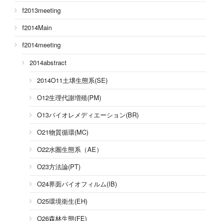
f2013meeting
f2014Main
f2014meeting
2014abstract
2014O11土壌生態系(SE)
O12生理代謝増殖(PM)
O13バイオレメディエーション(BR)
O21物質循環(MC)
O22水圏生態系（AE）
O23方法論(PT)
O24界面バイオフィルム(IB)
O25環境衛生(EH)
O26森林生態(FE)