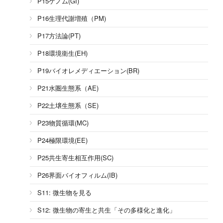
P15ゲノム(GI)
P16生理代謝増殖（PM)
P17方法論(PT)
P18環境衛生(EH)
P19バイオレメディエーション(BR)
P21水圏生態系（AE)
P22土壌生態系（SE)
P23物質循環(MC)
P24極限環境(EE)
P25共生寄生相互作用(SC)
P26界面バイオフィルム(IB)
S11: 微生物を見る
S12: 微生物の寄生と共生「その多様化と進化」