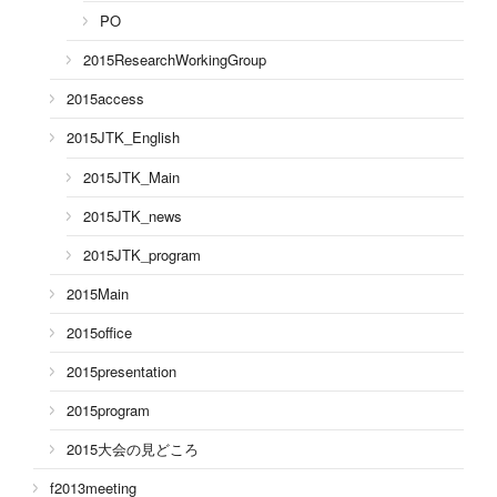
PO
2015ResearchWorkingGroup
2015access
2015JTK_English
2015JTK_Main
2015JTK_news
2015JTK_program
2015Main
2015office
2015presentation
2015program
2015大会の見どころ
f2013meeting