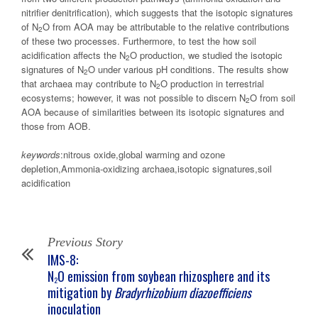
nitrifier denitrification), which suggests that the isotopic signatures
of N
O from AOA may be attributable to the relative contributions
2
of these two processes. Furthermore, to test the how soil
acidification affects the N
O production, we studied the isotopic
2
signatures of N
O under various pH conditions. The results show
2
that archaea may contribute to N
O production in terrestrial
2
ecosystems; however, it was not possible to discern N
O from soil
2
AOA because of similarities between its isotopic signatures and
those from AOB.
keywords
:nitrous oxide,global warming and ozone
depletion,Ammonia-oxidizing archaea,isotopic signatures,soil
acidification
Previous Story
IMS-8:
N
O emission from soybean rhizosphere and its
2
mitigation by
Bradyrhizobium diazoefficiens
inoculation