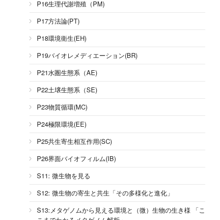
P16生理代謝増殖（PM)
P17方法論(PT)
P18環境衛生(EH)
P19バイオレメディエーション(BR)
P21水圏生態系（AE)
P22土壌生態系（SE)
P23物質循環(MC)
P24極限環境(EE)
P25共生寄生相互作用(SC)
P26界面バイオフィルム(IB)
S11: 微生物を見る
S12: 微生物の寄生と共生「その多様化と進化」
S13:メタゲノムから見える環境と（微）生物の生き様 「こ
こまでわかるメタゲノム解析」