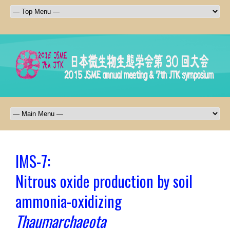
IMS-7:
Nitrous oxide production by soil
ammonia-oxidizing
Thaumarchaeota