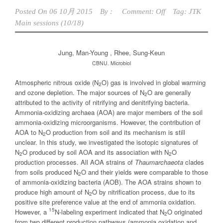
Posted On
06 10月 2015
By :
Comment: Off
Tag:
JTK
Main sessions (10/18)
Jung, Man-Young , Rhee, Sung-Keun
CBNU. Microbiol
Atmospheric nitrous oxide (N
O) gas is involved in global warming
2
and ozone depletion. The major sources of N
O are generally
2
attributed to the activity of nitrifying and denitrifying bacteria.
Ammonia-oxidizing archaea (AOA) are major members of the soil
ammonia-oxidizing microorganisms. However, the contribution of
AOA to N
O production from soil and its mechanism is still
2
unclear. In this study, we investigated the isotopic signatures of
N
O produced by soil AOA and its association with N
O
2
2
production processes. All AOA strains of
Thaumarchaeota
clades
from soils produced N
O and their yields were comparable to those
2
of ammonia-oxidizing bacteria (AOB). The AOA strains shown to
produce high amount of N
O by nitrification process, due to its
2
positive site preference value at the end of ammonia oxidation.
15
However, a
N-labeling experiment indicated that N
O originated
2
from two different production pathways (ammonia oxidation and