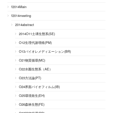
f2014Main
f2014meeting
2014abstract
2014O11土壌生態系(SE)
O12生理代謝増殖(PM)
O13バイオレメディエーション(BR)
O21物質循環(MC)
O22水圏生態系（AE）
O23方法論(PT)
O24界面バイオフィルム(IB)
O25環境衛生(EH)
O26森林生態(FE)