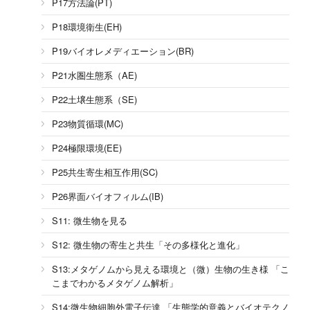
P17方法論(PT)
P18環境衛生(EH)
P19バイオレメディエーション(BR)
P21水圏生態系（AE)
P22土壌生態系（SE)
P23物質循環(MC)
P24極限環境(EE)
P25共生寄生相互作用(SC)
P26界面バイオフィルム(IB)
S11: 微生物を見る
S12: 微生物の寄生と共生「その多様化と進化」
S13:メタゲノムから見える環境と（微）生物の生き様 「こ
こまでわかるメタゲノム解析」
S14:微生物細胞外電子伝達 「生態学的意義とバイオテクノ