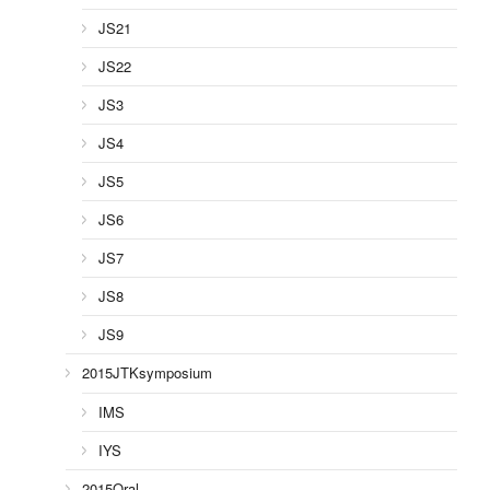
JS21
JS22
JS3
JS4
JS5
JS6
JS7
JS8
JS9
2015JTKsymposium
IMS
IYS
2015Oral