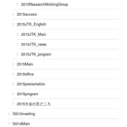
2015ResearchWorkingGroup
2015access
2015JTK_English
2015JTK_Main
2015JTK_news
2015JTK_program
2015Main
2015office
2015presentation
2015program
2015大会の見どころ
f2013meeting
f2014Main