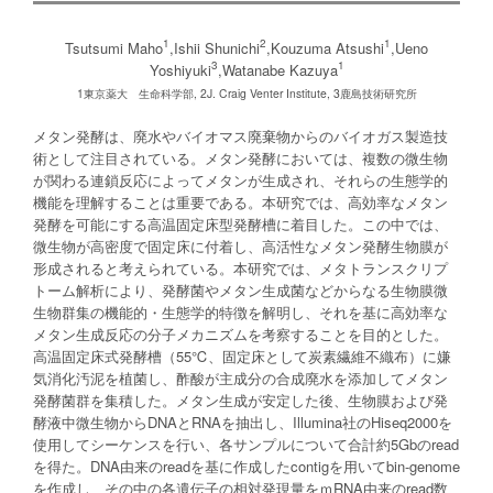
1
2
1
Tsutsumi Maho
,Ishii Shunichi
,Kouzuma Atsushi
,Ueno
3
1
Yoshiyuki
,Watanabe Kazuya
1東京薬大 生命科学部, 2J. Craig Venter Institute, 3鹿島技術研究所
メタン発酵は、廃水やバイオマス廃棄物からのバイオガス製造技
術として注目されている。メタン発酵においては、複数の微生物
が関わる連鎖反応によってメタンが生成され、それらの生態学的
機能を理解することは重要である。本研究では、高効率なメタン
発酵を可能にする高温固定床型発酵槽に着目した。この中では、
微生物が高密度で固定床に付着し、高活性なメタン発酵生物膜が
形成されると考えられている。本研究では、メタトランスクリプ
トーム解析により、発酵菌やメタン生成菌などからなる生物膜微
生物群集の機能的・生態学的特徴を解明し、それを基に高効率な
メタン生成反応の分子メカニズムを考察することを目的とした。
高温固定床式発酵槽（55℃、固定床として炭素繊維不織布）に嫌
気消化汚泥を植菌し、酢酸が主成分の合成廃水を添加してメタン
発酵菌群を集積した。メタン生成が安定した後、生物膜および発
酵液中微生物からDNAとRNAを抽出し、Illumina社のHiseq2000を
使用してシーケンスを行い、各サンプルについて合計約5Gbのread
を得た。DNA由来のreadを基に作成したcontigを用いてbin-genome
を作成し、その中の各遺伝子の相対発現量をｍRNA由来のread数