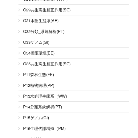
O29共生寄生相互作用(SC)
O31水圏生態系(AE)
O32分類_系統解析(PT)
O33ゲノム(GI)
O34極限環境(EE)
O35共生寄生相互作用(SC)
P11森林生態(FE)
P12植物病理(PP)
P13水処理生態系（WW)
P14分類系統解析(PT)
P15ゲノム(GI)
P16生理代謝増殖（PM)