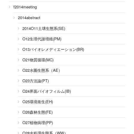
f2014meeting
2014abstract
2014O11土壌生態系(SE)
O12生理代謝増殖(PM)
O13バイオレメディエーション(BR)
O21物質循環(MC)
O22水圏生態系（AE）
O23方法論(PT)
O24界面バイオフィルム(IB)
O25環境衛生(EH)
O26森林生態(FE)
O27植物病理(PP)
O28水処理生態系（WW）