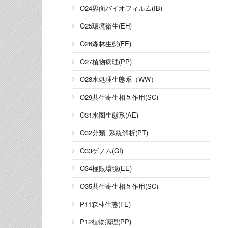
O24界面バイオフィルム(IB)
O25環境衛生(EH)
O26森林生態(FE)
O27植物病理(PP)
O28水処理生態系（WW）
O29共生寄生相互作用(SC)
O31水圏生態系(AE)
O32分類_系統解析(PT)
O33ゲノム(GI)
O34極限環境(EE)
O35共生寄生相互作用(SC)
P11森林生態(FE)
P12植物病理(PP)