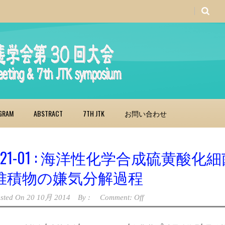
GRAM
ABSTRACT
7TH JTK
お問い合わせ
O21-01 : 海洋性化学合成硫黄
堆積物の嫌気分解過程
sted On
20 10月 2014
By :
Comment: Off