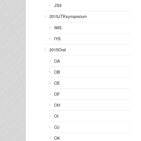
JS9
2015JTKsymposium
IMS
IYS
2015Oral
OA
OB
OE
OF
OH
OI
OJ
OK