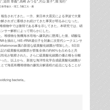
1
3
4
5
1
敦
,迫田 章義
,高崎 みつる
,片山 葉子
,堀 知行
4石巻専修大・理工, 5農工大・農
く報告されてきた。一方、東日本大震災による津波で大量
分解されずに蓄積され続けてきた事実が明るみになった。
解が堆積物中では微弱である事を示してきた。本研究では、硝
エンサー解析によって明らかにした。
た。堆積物を無機海水培地へ嫌気的に懸濁した後、硝酸塩
NAを抽出し16S rRNA遺伝子を対象に次世代シークエンサ
iohalomonas
属の新規な硫黄酸化細菌が増加した。5日目
記の硫黄酸化細菌群が群集全体の約60%を占めると共
活性化が観察された。さらに硫黄酸化細菌の優占種を分離
かった。以上から、新規な海洋性化学合成硫黄酸化細菌が
ことで海底有機堆積物の嫌気分解過程の起点になることが
idizing bacteria,,