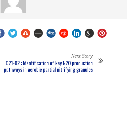
Next Story
O21-02 : Identification of key N2O production
pathways in aerobic partial nitrifying granules