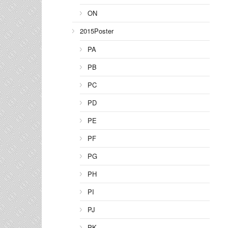
ON
2015Poster
PA
PB
PC
PD
PE
PF
PG
PH
PI
PJ
PK