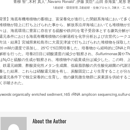
1
1
1
2
1
青柳 智
,木村 真人
,Navarro Ronald
,伊藤 英臣
,山田 奈海葉
,尾形 
1産総研・環境管理, 2産総研・生物プロセス, 3東大・工, 
背景】海底有機堆積物の蓄積は、富栄養化が進行した閉鎖系海域において多
堆積物が陸上に打ち上げられた事から、解放系沿岸海域においても堆積物が
々は、海底環境に豊富に存在する硫酸や鉄(III)を電子受容体とする嫌気分
還元条件における海底有機堆積物の分解過程を化学分析および次世代シーク
方法・結果】宮城県東松島市に大震災津波で打ち上げられた堆積物を採取し
20 mMの濃度で添加し、25℃で5日間培養した。培養物から経時的にDNAとR
解析を行った。培養2日目に硝酸濃度の減少が観察され、
Sulfurimonas
属や
Th
はN
Oと硫酸の生成が観察され、堆積物中の硫黄成分は減少した。この時、上
2
、鉄還元細菌、酢酸資化性メタン生成菌、低級脂肪酸の共生酸化細菌の代謝
養した結果、これらは硝酸還元能を有し、炭酸固定により生育することが分
酸還元条件下で独立栄養的に生育し、他の嫌気微生物群に炭素源を供給する
く示唆された。
ywords
:organically enriched sediment,16S rRNA amplicon sequencing,sulfur-ox
About the Author