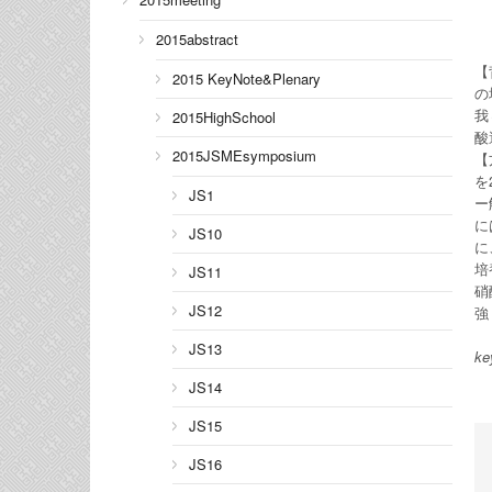
2015abstract
【
2015 KeyNote&Plenary
の
我
2015HighSchool
酸
2015JSMEsymposium
【
を
JS1
ー
に
JS10
に
培
JS11
硝
JS12
強
JS13
ke
JS14
JS15
JS16