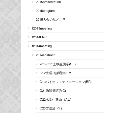
2015presentation
2015program
2015大会の見どころ
f2013meeting
f2014Main
f2014meeting
2014abstract
2014O11土壌生態系(SE)
O12生理代謝増殖(PM)
O13バイオレメディエーション(BR)
O21物質循環(MC)
O22水圏生態系（AE）
O23方法論(PT)