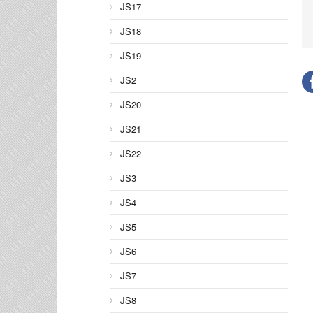
JS17
JS18
JS19
JS2
JS20
JS21
JS22
JS3
JS4
JS5
JS6
JS7
JS8