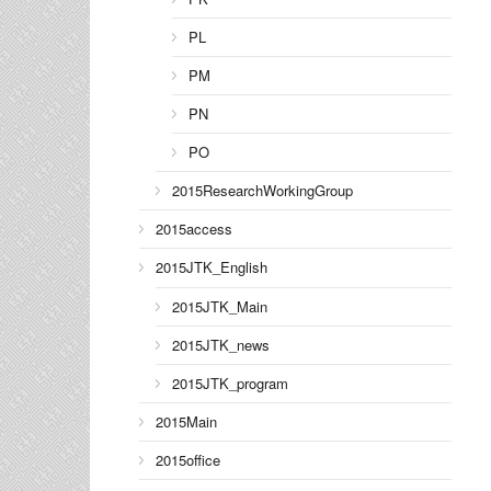
PL
PM
PN
PO
2015ResearchWorkingGroup
2015access
2015JTK_English
2015JTK_Main
2015JTK_news
2015JTK_program
2015Main
2015office