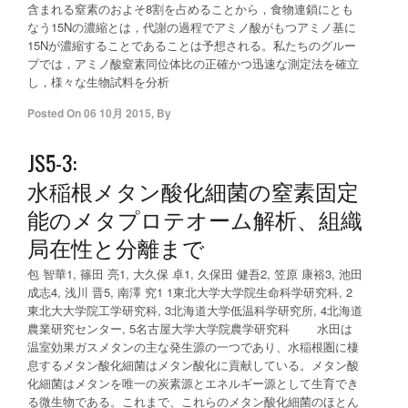
含まれる窒素のおよそ8割を占めることから，食物連鎖にとも
なう15Nの濃縮とは，代謝の過程でアミノ酸がもつアミノ基に
15Nが濃縮することであることは予想される。私たちのグルー
プでは，アミノ酸窒素同位体比の正確かつ迅速な測定法を確立
し，様々な生物試料を分析
Posted On
06 10月 2015
,
By
JS5-3:
水稲根メタン酸化細菌の窒素固定
能のメタプロテオーム解析、組織
局在性と分離まで
包 智華1, 篠田 亮1, 大久保 卓1, 久保田 健吾2, 笠原 康裕3, 池田
成志4, 浅川 晋5, 南澤 究1 1東北大学大学院生命科学研究科, 2
東北大大学院工学研究科, 3北海道大学低温科学研究所, 4北海道
農業研究センター, 5名古屋大学大学院農学研究科 水田は
温室効果ガスメタンの主な発生源の一つであり、水稲根圏に棲
息するメタン酸化細菌はメタン酸化に貢献している。メタン酸
化細菌はメタンを唯一の炭素源とエネルギー源として生育でき
る微生物である。これまで、これらのメタン酸化細菌のほとん