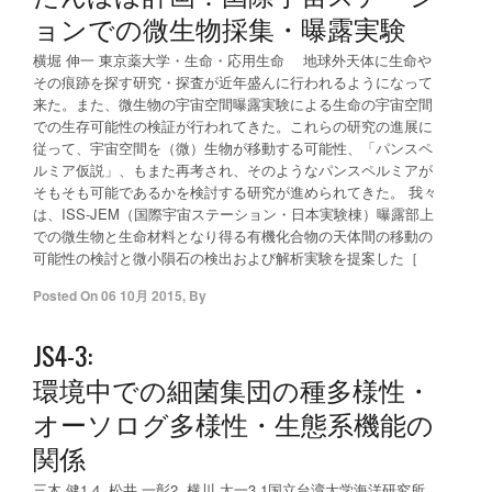
ョンでの微生物採集・曝露実験
横堀 伸一 東京薬大学・生命・応用生命 地球外天体に生命や
その痕跡を探す研究・探査が近年盛んに行われるようになって
来た。また、微生物の宇宙空間曝露実験による生命の宇宙空間
での生存可能性の検証が行われてきた。これらの研究の進展に
従って、宇宙空間を（微）生物が移動する可能性、「パンスペ
ルミア仮説」、もまた再考され、そのようなパンスペルミアが
そもそも可能であるかを検討する研究が進められてきた。 我々
は、ISS-JEM（国際宇宙ステーション・日本実験棟）曝露部上
での微生物と生命材料となり得る有機化合物の天体間の移動の
可能性の検討と微小隕石の検出および解析実験を提案した［
Posted On
06 10月 2015
,
By
JS4-3:
環境中での細菌集団の種多様性・
オーソログ多様性・生態系機能の
関係
三木 健1,4, 松井 一彰2, 横川 太一3 1国立台湾大学海洋研究所,