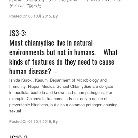
ゲノムにて調べた
Posted On
06 10月 2015
,
By
JS3-3:
Most chlamydiae live in natural
environments but not in humans. – What
kinds of features do they need to cause
human disease? –
Ishida Kuroki, Kasumi Department of Microbiology and
Immunity, Nippon Medical School Chlamydiae are obligate
intracellular bacteria and known as human pathogens. For
example, Chlamydia trachomatis is not only a cause of
preventable blindness, but also a common pathogen causing
sexual
Posted On
06 10月 2015
,
By
JS19-2: