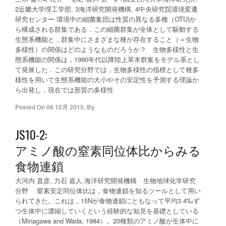
2近畿大学理工学部, 3海洋研究開発機構, 4中央研究院環境変遷
研究センター 環境中の細菌集団は性質の異なる多種（OTU)か
ら構成される群集である．この細菌群集が全体として駆動する
生態系機能と，群集中にさまざまな種が存在すること（＝生物
多様性）の関係はどのようなものだろうか？ 生物多様性と生
態系機能の関係は，1990年代以降陸上草本群集をモデル系とし
て発展した．この研究分野では，生物多様性の指標として種多
様性を用いて生態系機能の大小やその安定性を予測する理論か
ら出発し，現在では形質の多様性
Posted On
06 10月 2015
,
By
JS10-2:
アミノ酸の窒素同位体比からみる
食物連鎖
大河内 直彦, 力石 嘉人 海洋研究開発機構 生物地球化学研究
分野 窒素安定同位体比は，食物連鎖を知るツールとして用い
られてきた。これは，15Nが食物連鎖にともなって平均3.4‰ず
つ生体中に濃縮していくという経験的な知見を基礎としている
（Minagawa and Wada, 1984）。20種類のアミノ酸が生体中に