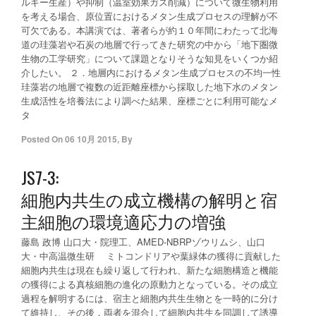
ルギー生産）や抑制（温室効果ガス削減）について微生物利用
を考える場合、原位置におけるメタン生成プロセスの理解が不
可欠である。本講演では、著者らが約１０年間にわたって北海
道の珪藻岩や石炭の地層で行ってきた研究の中から「地下圏微
生物の工学研究」について課題となりそうな知見をいくつか紹
介したい。 ２．地層内におけるメタン生成プロセスの不均一性
珪藻岩の地層で複数の近距離座標から採取した地下水のメタン
生成活性を培養法により調べた結果、座標ごとに利用可能なメ
タ
Posted On
06 10月 2015
,
By
JS7-3:
細胞内共生の成立機構の解明と宿
主細胞の環境適応力の増強
藤島 政博 山口大・院理工、AMED-NBRPゾウリムシ、山口
大・中高温微生研 ミトコンドリアや葉緑体の獲得に貢献した
細胞内共生は現在も繰り返して行われ、新たな細胞構造と機能
の獲得による真核細胞の進化の原動力となっている。その成立
過程を解明するには、宿主と細胞内共生生物とを一時的に分け
て維持し、その後，両者を混合して細胞内共生を同調して誘導