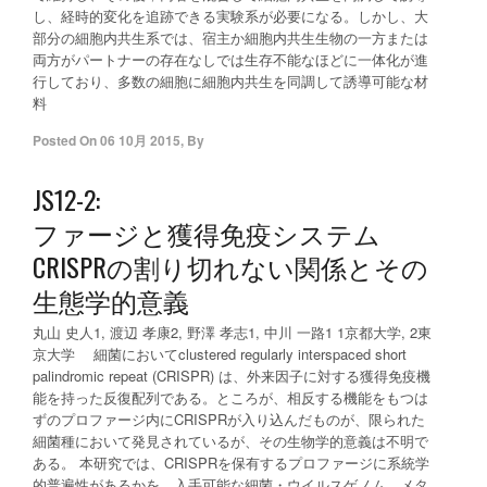
し、経時的変化を追跡できる実験系が必要になる。しかし、大
部分の細胞内共生系では、宿主か細胞内共生生物の一方または
両方がパートナーの存在なしでは生存不能なほどに一体化が進
行しており、多数の細胞に細胞内共生を同調して誘導可能な材
料
Posted On
06 10月 2015
,
By
JS12-2:
ファージと獲得免疫システム
CRISPRの割り切れない関係とその
生態学的意義
丸山 史人1, 渡辺 孝康2, 野澤 孝志1, 中川 一路1 1京都大学, 2東
京大学 細菌においてclustered regularly interspaced short
palindromic repeat (CRISPR) は、外来因子に対する獲得免疫機
能を持った反復配列である。ところが、相反する機能をもつは
ずのプロファージ内にCRISPRが入り込んだものが、限られた
細菌種において発見されているが、その生物学的意義は不明で
ある。 本研究では、CRISPRを保有するプロファージに系統学
的普遍性があるかを、入手可能な細菌・ウイルスゲノム、メタ