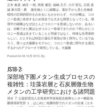
正木 春彦, 納庄 一樹, 西尾 優宏, 福嶋 凡子, 小川 哲弘, 日髙 真
誠 東大院・農 微生物とくに細菌は、遺伝子から見た生物多
様性の圧倒的部分を占めるにもかかわらず、その分離は、コロ
ニー形成に依存するため現在でも大きな障壁となっている。環
境中の細菌はなぜほとんどコロニーを形成しないのか、あるい
は、分離できた菌はなぜコロニー形成できたのか？明らかにコ
ロニー形成は生きていることと同値ではなく、特殊な生理過程
らしい。だとすれば特定の遺伝子発現が深く関与しているであ
ろう。我々は大腸菌をモデルに、コロニー形成に関与する遺伝
子を2つのアプローチで研究している。大腸菌
Posted On
06 10月 2015
,
By
JS18-2:
深部地下圏メタン生成プロセスの
複雑性：珪藻岩層と石炭層微生物
メタンの工学研究における諸問題
清水 了 公益財団法人北海道科学技術総合振興センター幌延地
圏環境研究所 １．はじめに 地層内部でのメタンの生成（エネ