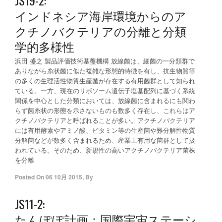
インドネシア海岸環境からのア
クチノバクテリアの分離と分類
学的多様性
浜田 盛之 製品評価技術基盤機構 放線菌は、細菌の一分類群で
ありながら糸状菌に似た複雑な形態的特徴を有し、抗生物質等
の多くの生理活性物質生産菌が存在する有用菌群として知られ
ている。一方、現在のリボソーム遺伝子塩基配列に基づく系統
関係を中心とした分類においては、放線菌に含まれるにも関わ
らず菌糸状の形態を示さないものも数多く存在し、これらはア
クチノバクテリアと呼ばれることが多い。アクチノバクテリア
には有用酵素やアミノ酸、ビタミン等の生産菌や難分解性物質
分解菌などが数多く含まれるため、産業上有用な菌群として扱
われている。そのため、新規性の高いアクチノバクテリア菌株
を分離
Posted On
06 10月 2015
,
By
JS11-2:
たんぽぽ計画：国際宇宙ステーシ