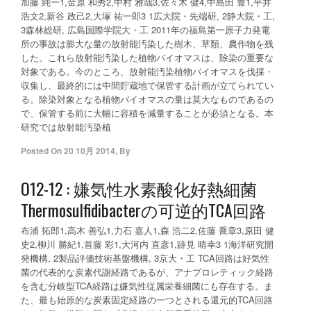
加藤 純一1,金原 和秀2,中村 雅哉3,佐々木 健4,中島田 豊1,平井
浩文2,新谷 政己2,大塚 祐一郎3 1広大院・先端研, 2静大院・工,
3森林総研, 広島国際学院大・工 2011年の福島第一原子力発電
所の事故は膨大な量の放射能汚染した樹木、草類、農作物を残
した。これら放射能汚染した植物バイオマスは、除染の重要な
対象である。今のところ、放射能汚染植物バイオマスを伐採・
収集し、最終的には中間貯蔵地で保管する計画が立てられてい
る。除染対象となる植物バイオマスの量は莫大なものであるの
で、保管する前に大幅に容積を減量することが必須となる。本
研究では放射能汚染植
Posted On
20 10月 2014
,
By
O12-12 : 嫌気性水素酸化好熱細菌
Thermosulfidibacterの可逆的TCA回路
布浦 拓郎1,高木 善弘1,力石 嘉人1,森 浩二2,佐藤 喬章3,原田 健
史2,柳川 勝紀1,首藤 彩1,大河内 直彦1,跡見 晴幸3 1海洋研究開
発機構, 2製品評価技術基盤機構, 3京大・工 TCA回路は好気性
菌の代表的な炭素代謝経路であるが、アナプロレティック経路
を含む分岐型TCA経路は嫌気性従属栄養細菌にも存在する。ま
た、最も始原的な炭素固定経路の一つとされる還元的TCA回路