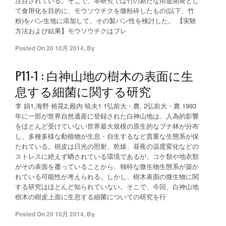
注目されている。そこで、本研究では竹の新たな用途開発とし
て食用化を目的に、モウソウチクを微粉砕したもの(以下、竹
粉)をパン生地に添加して、その製パン性を検討した。 【実験
方法および結果】モウソウチクはプレ
Posted On
20 10月 2014
,
By
P11-1 : 白神山地の樹木の表面に生
息する細菌に関する研究
李 娟1,海野 裕晃2,殿内 暁夫1 1弘前大・農, 2弘前大・農 1993
年に一部が世界自然遺産に登録された白神山地は、人為的影響
をほとんど受けていない世界最大規模の原生的なブナ林が分布
し、多種多様な動植物が生息・自生するなど貴重な生態系が保
たれている。樹皮は日光の照射、乾燥、昼夜の温度変化などの
ストレスに絶えず晒されている環境であるが、コケ類や地衣類
がその表面を覆っていることから、独特な微生物生態系が築か
れている可能性が考えられる。しかし、樹木表面の微生物に関
する研究はほとんど知られていない。そこで、今回、白神山地
樹木の樹皮上面に生息する細菌についての研究を行
Posted On
20 10月 2014
,
By