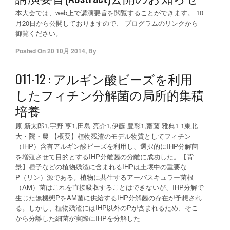
本大会では、web上で講演要旨を閲覧することができます。 10
月20日から公開しておりますので、 プログラムのリンクから
御覧ください。
Posted On
20 10月 2014
,
By
O11-12 : アルギン酸ビーズを利用
したフィチン分解菌の局所的集積
培養
原 新太郎1,宇野 亨1,田島 亮介1,伊藤 豊彰1,齋藤 雅典1 1東北
大・院・農 【概要】植物残渣のモデル物質としてフィチン
（IHP）含有アルギン酸ビーズを利用し、選択的にIHP分解菌
を増殖させて目的とするIHP分離菌の分離に成功した。【背
景】種子などの植物残渣に含まれるIHPは土壌中の重要な
P（リン）源である。植物に共生するアーバスキュラー菌根
（AM）菌はこれを直接吸収することはできないが、IHP分解で
生じた無機態PをAM菌に供給するIHP分解菌の存在が予想され
る。しかし、植物残渣にはIHP以外のPが含まれるため、そこ
から分離した細菌が実際にIHPを分解した