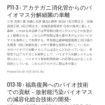
P11-3 : アカテガニ消化管からのバ
イオマス分解細菌の単離
三宅 克英1,裏 佳織1,北原 隆志2,柳井 清治2 1石川県立大・生物
資源工研, 2石川県立大・生物資源環境学 日本の海岸に面した
森林、いわゆる水辺林では甲殻類の陸ガニやエビなどの生息が
よく観察される。これらの甲殻類は落ち葉や木片などのバイオ
マスを食料として利用する。甲殻類は森林物質循環と河口域の
生態系（特に魚類生産）の中で重要な役割を果たしているが、
そのバイオマス分解メカニズムはほとんどわかっていない。本
研究ではアカテガニを材料として、バイオマス分解システムを
明らかにし、バイオマス有効利用技術への応用をはかることを
目的としている。これらのアカテガニ類は木や葉と
Posted On
20 10月 2014
,
By
O13-10 : 福島復興へのバイオ技術
での貢献－放射能汚染バイオマス
の減容化総合技術の開発-