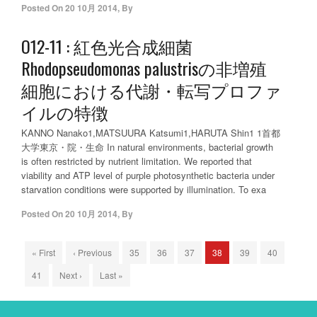
Posted On
20 10月 2014
,
By
O12-11 : 紅色光合成細菌
Rhodopseudomonas palustrisの非増殖
細胞における代謝・転写プロファ
イルの特徴
KANNO Nanako1,MATSUURA Katsumi1,HARUTA Shin1 1首都
大学東京・院・生命 In natural environments, bacterial growth
is often restricted by nutrient limitation. We reported that
viability and ATP level of purple photosynthetic bacteria under
starvation conditions were supported by illumination. To exa
Posted On
20 10月 2014
,
By
« First
‹ Previous
35
36
37
38
39
40
41
Next ›
Last »