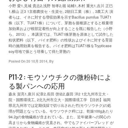
小野 愛1,見城 貴志2,浅野 智孝2,堀 祐輔1,木村 重光1,吉川 正巳
1,横山 正3 1京都農技セ・生資セ, 2朝日工業（株）, 3農工大 演
者らは、イネに対する増収効果を示すBacillus pumilus TUAT1
株（以下、TUAT1株）について、芽胞を接種源とすると根量増
加効果および根部定着性が向上することを既に報告した（小野
ら、2013）。本講演では、TUAT1株芽胞を原体として試作した
粒状肥料（以下、バイオ肥料）の性状およびイネに対する育苗
時の施用効果を報告する。バイオ肥料はTUAT1株をTrypticase
soy培地で振とう培養して得た芽胞の
Posted On
20 10月 2014
,
By
P11-2 : モウソウチクの微粉砕によ
る製パンへの応用
森永 賀亮1,唐川 紀章2,長田 啓佑2,森田 洋2 1北九州市立大・
院・国際環境工, 2北九州市立大・国際環境工学 【目的】福岡
県北九州市では定期伐採で切り出された竹(モウソウチク)の処
理が問題となっている。モウソウチク稈には、乾燥100gあたり
94.2gの食物繊維が含まれている。また、近年健康への関心の
高まりから食物繊維が見直され、中でもファイバーブレッド が