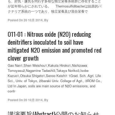
も、好気・嫌気を問わず多様な独立栄養系統群に存在すること
が近年明らかにされている。 Thermosulfidibacterは始原的バ
クテリア系統の一つであり、独立栄養及び混合栄養で
Posted On
20 10月 2014
,
By
O11-01 : Nitrous oxide (N2O) reducing
denitrifiers inoculated to soil have
mitigated N2O emission and promoted red
clover growth
Gao Nan1,Shen Weishou1,Kakuta Hiroko1,Nishizawa
Tomoyasu2,Nagamine Tadashi3,Takaya Noriko3,Isobe
Kazuo1,Otsuka Shigeto1,Senoo Keishi1 1Grad. Sch. Agri. Life
Sci., Univ. of Tokyo, 2Ibaraki Univ. College of Agri., 3ROM Co.,
Ltd In Japan, soils are main source of N2O emissions, and
contr
Posted On
20 10月 2014
,
By
講演要旨(Abstract)公開のお知らせ