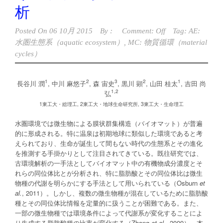
析
Posted On
06 10月 2015
By :
Comment: Off
Tag:
AE:
水圏生態系（aquatic ecosystem）
,
MC: 物質循環（material
cycles）
1
2
3
2
1
長谷川 潤
, 中川 麻悠子
, 森 宙史
, 黒川 顕
, 山田 桂太
, 吉田 尚
1,2
弘
1東工大・総理工, 2東工大・地球生命研究所, 3東工大・生命理工
水圏環境では微生物による膜状群集構造（バイオマット）が普遍
的に形成される。特に温泉は初期地球に類似した環境であると考
えられており、生命が誕生して間もない時代の生態系とその進化
を推測する手掛かりとして注目されてきている。既往研究では、
古環境解析の一手法としてバイオマット中の有機物成分濃度とそ
れらの同位体比とが分析され、特に脂肪酸とその同位体比は微生
物種の代謝を明らかにする手法として用いられている（Osburn
et
al.
, 2011）。しかし、複数の微生物種が混在しているために脂肪酸
種とその同位体比情報を定量的に扱うことが困難である。また、
一部の微生物種では環境条件によって代謝系が変化することによ
り生成する脂肪酸種の比率が変化する（Zhang
et al.
, 2009）。本