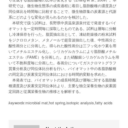
研究では、微生物生態系の成長過程に着目し脂肪酸種の濃度及び
同位体比を時間毎に比較することで、微生物群集の炭素源と代謝
系にどのような変化が見られるのかを検討した。
本研究で扱う試料は、長野県中房温泉源泉付近で発達するバイ
オマットを一定時間毎に採取したものである。試料は層毎に分離
し冷凍保存を行った。脂質抽出法として、凍結乾燥後の粉末試料
をジクロロメタン、メタノールで超音波抽出した後、中性画分と
酸性画分とに分画した。得られた酸性画分は三フッ化ホウ素を用
いてメチルエステル化し、シリカゲルカラムにより脂肪酸メチル
エステル（FAME）を分画した。また硝酸銀シリカゲルカラムを用
いて不飽和度毎に分画した。各画分についてガスクロマトグラフ
質量分析及び同位体比分析を行い、バイオマット中の各脂肪酸種
の同定及び炭素安定同位体比における時間的変動を求めた。
本発表では、バイオマットの成長時間及び層毎に対する脂肪酸
種濃度及び炭素安定同位体比より、主要な独立栄養生物の炭素固
定回路と従属栄養生物の推移とを解析する。
keywords
:microbial mat,hot spring,isotopic analysis,fatty acids