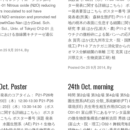
-01 Nitrous oxide (N2O) reducing
ター発表に関する詳細はこちら） ポ
ers inoculated to soil have
ー発表要旨はこちら ポスター番号 
d N2O emission and promoted red
発表者(所属） 森林生態(FE) P11-1
growthGao Nan ほか(Grad. Sch.
地の樹木の表面に生息する細菌に関
fe Sci., Univ. of Tokyo) O12-01 土
研究 李 娟 ほか(弘前大・農) P11-2
下における放線菌キチナーゼ遺伝
ウチクの微粉砕による製パンへの応用
永 賀亮 ほか(北九州市立大・院・国
境工) P11-3 アカテガニ消化管から
On
25 9月 2014
,
By
オマス分解細菌の単離 三宅 克英 ほ
川県立大・生物資源工研) 植
Posted On
25 9月 2014
,
By
Oct. Poster
24th Oct. morning
発表のコアタイム： P21-P26奇
時間 第2会場 第3会場 第4会場 第5会
3日（木）12:30-13:30 P21-P26
圏生態系(AE)(2) 分類_系統解析(PT)
 23日（木）13:30-14:30 （ポス
環境(EE) 共生寄生相互作用(SC)(2) 9:
に関する詳細はこちら） ポスタ
O31-01 富山県下にあるヤマシタ温
こちら ポスター番号 演題 発表
の微生物群集構造の解析吉田 秀徳 
 水圏生態系（AE) P21-1 生物ろ
(富山大・院・理工) O32-1 舞鶴湾海
のMn除去能を持つ微生物群集の
積物から分離したメロン香産生酵母