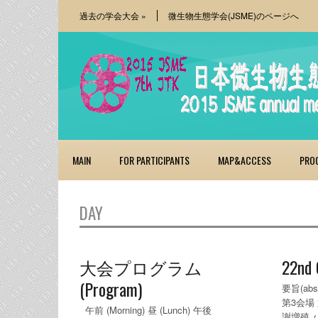
過去の学会大会
»
微生物生態学会(JSME)のページへ
MAIN
FOR PARTICIPANTS
MAP&ACCESS
PRO
DAY
大会プログラム
22nd 
(Program)
要旨(ab
第3会場
午前 (Morning) 昼 (Lunch) 午後
謝増殖 