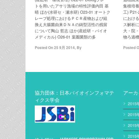
トを用いたアサリ漁場の特性評価内田 基
集積培養
晴 ほか(水研セ・瀬水研) O23-01 オートク
工) P2
レーブ処理におけるＰＣＲ産物および組
におけ
換え大腸菌由来ＤＮＡの鋳型活性の残留
ス解析に
について陶山 哲志 ほか(産総研・バイオ
大・院・工
メディカル) O26-01 葉圏菌類の多
物ろ過
Posted On
25 9月 2014
,
By
Posted 
協力団体：日本バイオインフォマテ
アーカ
ィクス学会
2015
2015
2015
2015