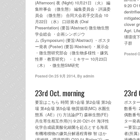
(Afternoon) 夜 (Night) 10月21日 （火） 編
9:20 O11
集幹事会 （微生態） 編集委員会・評議委
denitrifi
員会 （微生態） 合同大会若手交流会 10
mitigate
月22日 （水） 口頭発表 (Oral
clover 
Presentation) (要旨/Abstract) 微生物生態
Agri. Li
学会総会 ・企画シンポジウ
壌環境
ム (Symposium) (要旨/Abstract) ・ポスタ
子群
ー発表 (Poster) (要旨/Abstract) ・展示会
・微生態研究部会（微生物多様性・嫌気
Posted 
性界・教育研究） ・ミキサー 10月23日
（木） ・微生態SM研究
Posted On
25 9月 2014
,
By
admin
23rd Oct. morning
23rd 
要旨はこちら 時間 第1会場 第2会場 第3会
ポスター
場 第4会場 第5会場 物質循環(MC) 水圏生
数番号: 2
態系（AE）(1) 方法論(PT) 森林生態(FE)
偶数番号:
共生寄生相互作用(1) 9:20 O21-01 海洋性
ター発表
化学合成硫黄酸化細菌を起点とする海底
ー要旨は
有機堆積物の嫌気分解過程青柳 智 ほか
者(所属）
(産総研・環境管理) O22-01 Biologプレー
過槽由来