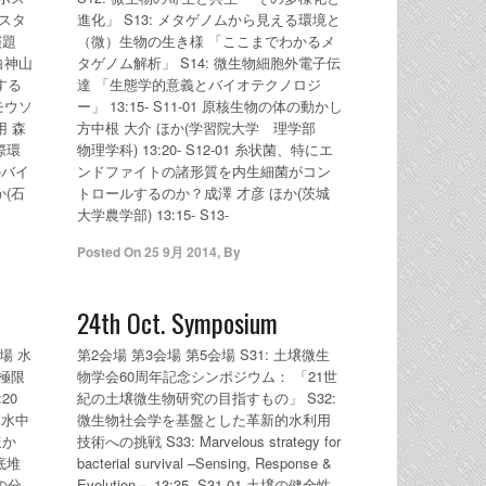
スタ
進化」 S13: メタゲノムから見える環境と
演題
（微）生物の生き様 「ここまでわかるメ
 白神山
タゲノム解析」 S14: 微生物細胞外電子伝
する
達 「生態学的意義とバイオテクノロジ
 モウソ
ー」 13:15- S11-01 原核生物の体の動かし
 森
方中根 大介 ほか(学習院大学 理学部
際環
物理学科) 13:20- S12-01 糸状菌、特にエ
のバイ
ンドファイトの諸形質を内生細菌がコン
か(石
トロールするのか？成澤 才彦 ほか(茨城
大学農学部) 13:15- S13-
Posted On
25 9月 2014
,
By
24th Oct. Symposium
場 水
第2会場 第3会場 第5会場 S31: 土壌微生
 極限
物学会60周年記念シンポジウム： 「21世
20
紀の土壌微生物研究の目指すもの」 S32:
泉水中
微生物社会学を基盤とした革新的水利用
ほか
技術への挑戦 S33: Marvelous strategy for
底堆
bacterial survival –Sensing, Response &
の分
Evolution－ 13:35- S31-01 土壌の健全性