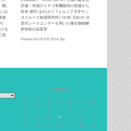
・農)
評価：米国のイチゴ有機栽培の現場から
圏にお
村本 穣司 ほか(カリフォルニア大学サン
素循
タクルーズ校環境学科) 13:35- S32-01 次
)
世代シークエンサーを用いた微生物相解
おける
析技術の品質管
て高
Posted On
25 9月 2014
,
By
2014年9月
月
火
水
木
金
土
日
1
2
3
4
5
6
7
8
9
10
11
12
13
14
15
16
17
18
19
20
21