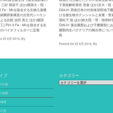
 三好 萌栄子 ほか(横国大・院・
子系統解析壽谷 尭俊 ほか(京大・院
1-2 Fe・Mnを除去する生物ろ過槽
O34-01 西南日本の付加体深部地下
る細菌群集構造の次世代シーケン
ける微生物ポテンシャルと炭素・窒
よる比較 迫田 真士 ほか(横国
環松下 慎 ほか(静大院・理・地球科学
) P21-3 Fe・Mnを除去する生
O35-01 接合菌類および子嚢菌類に
槽のバイオフィルターに定着
菌類内生バクテリアの検出率につい
島
On
25 9月 2014
,
By
Posted On
25 9月 2014
,
By
イブ
カテゴリー
カ
年11月
テ
ゴ
年10月
リ
年9月
ー
年7月