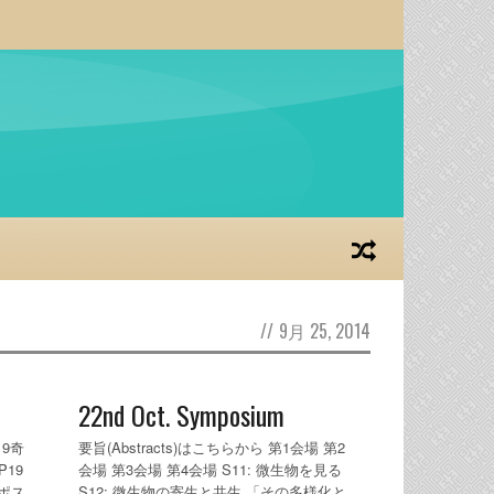
//
9月 25, 2014
22nd Oct. Symposium
19奇
要旨(Abstracts)はこちらから 第1会場 第2
P19
会場 第3会場 第4会場 S11: 微生物を見る
（ポス
S12: 微生物の寄生と共生 「その多様化と