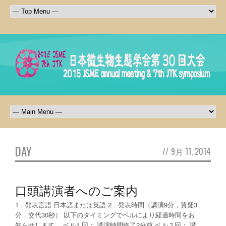
DAY
//
9月 11, 2014
口頭講演者へのご案内
1．発表言語 日本語または英語 2．発表時間（講演9分，質疑3
分，交代30秒） 以下のタイミングでベルにより経過時間をお
知らせします。 ベル1 回： 講演時間終了2分前 ベル２回： 講