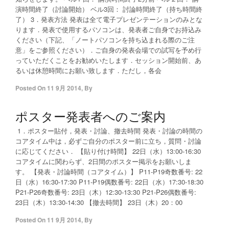
演時間終了（討論開始） ベル3回： 討論時間終了（持ち時間終
了） 3．発表方法 発表は全て電子プレゼンテーションのみとな
ります．発表で使用するパソコンは、発表者ご自身でお持込み
ください（下記、「ノートパソコンを持ち込まれる際のご注
意」をご参照ください）．ご自身の発表会場での試写を予め行
っていただくことをお勧めいたします．セッション開始前、あ
るいは休憩時間にお願い致します．ただし，各会
Posted On
11 9月 2014
,
By
ポスター発表者へのご案内
1．ポスター貼付，発表・討論、撤去時間 発表・討論の時間の
コアタイム中は，必ずご自分のポスター前に立ち，質問・討論
に応じてください． 【貼り付け時間】 22日（水）13:00-16:30
コアタイムに関わらず、2日間のポスター掲示をお願いしま
す。 【発表・討論時間（コアタイム）】 P11-P19奇数番号: 22
日（水）16:30-17:30 P11-P19偶数番号: 22日（水）17:30-18:30
P21-P26奇数番号: 23日（木）12:30-13:30 P21-P26偶数番号:
23日（木）13:30-14:30 【撤去時間】 23日（木）20：00
Posted On
11 9月 2014
,
By