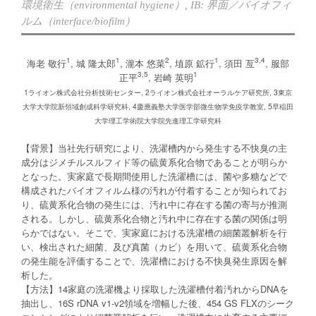
環境衛生（environmental hygiene）
,
IB: 界面／バイオフィ
ルム（interface/biofilm）
1
1
2
1
3,4
海老 敬行
, 城 隆太郎
, 瀧本 悠菜
, 埴原 鉱行
, 須田 亙
, 服部
3,5
1
正平
, 岩崎 英明
1ライオン株式会社分析技術センター, 2ライオン株式会社オーラルケア研究所, 3東京
大学大学院新領域創成科学研究科, 4慶應義塾大学医学部微生物学免疫学教室, 5早稲田
大学理工学術院大学院先進理工学研究科
【背景】当社先行研究により、洗濯槽内から発生する不快臭の主
成分はジメチルスルフィド等の硫黄系化合物であることが明らか
となった。実家庭で長期間使用した洗濯槽には、菌や多糖などで
構成されたバイオフィルム様の汚れが付着することが知られてお
り、硫黄系化合物の発生には、汚れ中に存在する菌の寄与が推測
される。しかし、硫黄系化合物と汚れ中に存在する菌の関係は明
らかではない。そこで、実家庭における洗濯槽の細菌叢解析を行
い、検出された細菌、及び真菌（カビ）を用いて、硫黄系化合物
の発生能を評価することで、洗濯槽における不快臭発生原因を解
析した。
【方法】14家庭の洗濯機より採取した洗濯槽付着汚れからDNAを
抽出し、16S rDNA v1-v2領域を増幅した後、454 GS FLXのシーク