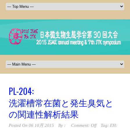
PL-204:
洗濯槽常在菌と発生臭気と
の関連性解析結果
Posted On
06 10月 2015
By :
Comment: Off
Tag:
EH: