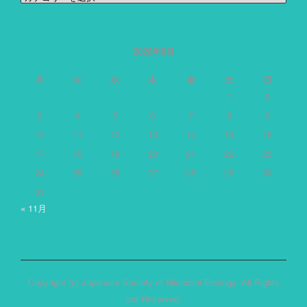
テ
ゴ
リ
ー
2026年8月
月
火
水
木
金
土
日
1
2
3
4
5
6
7
8
9
10
11
12
13
14
15
16
17
18
19
20
21
22
23
24
25
26
27
28
29
30
31
« 11月
Copyright (c) Japanese Society of Microbial Ecology. All Rights
are Reserved.