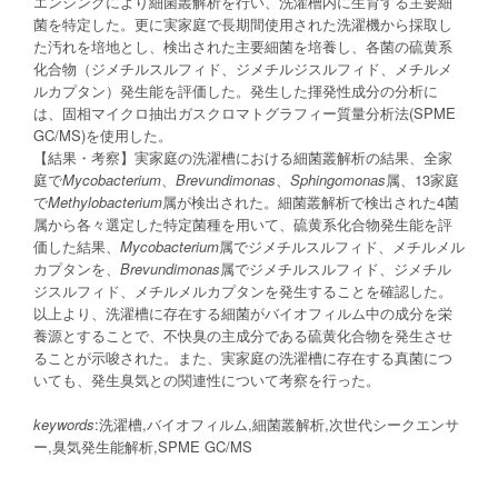
エンシングにより細菌叢解析を行い、洗濯槽内に生育する主要細
菌を特定した。更に実家庭で長期間使用された洗濯機から採取し
た汚れを培地とし、検出された主要細菌を培養し、各菌の硫黄系
化合物（ジメチルスルフィド、ジメチルジスルフィド、メチルメ
ルカプタン）発生能を評価した。発生した揮発性成分の分析に
は、固相マイクロ抽出ガスクロマトグラフィー質量分析法(SPME
GC/MS)を使用した。
【結果・考察】実家庭の洗濯槽における細菌叢解析の結果、全家
庭で
Mycobacterium
、
Brevundimonas
、
Sphingomonas
属、13家庭
で
Methylobacterium
属が検出された。細菌叢解析で検出された4菌
属から各々選定した特定菌種を用いて、硫黄系化合物発生能を評
価した結果、
Mycobacterium
属でジメチルスルフィド、メチルメル
カプタンを、
Brevundimonas
属でジメチルスルフィド、ジメチル
ジスルフィド、メチルメルカプタンを発生することを確認した。
以上より、洗濯槽に存在する細菌がバイオフィルム中の成分を栄
養源とすることで、不快臭の主成分である硫黄化合物を発生させ
ることが示唆された。また、実家庭の洗濯槽に存在する真菌につ
いても、発生臭気との関連性について考察を行った。
keywords
:洗濯槽,バイオフィルム,細菌叢解析,次世代シークエンサ
ー,臭気発生能解析,SPME GC/MS