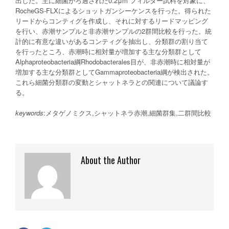
出した。主に細菌がろ過された0.2μm フィルター試料を対象に、
RocheGS-FLXによるショットガンシーケンスを行った。得られた
リードからコンティグを作成し、それに対するリードマッピング
を行い、赤潮サンプルと非赤潮サンプルの2群間比較を行った。統
計的に有意な違いがあるコンティグを抽出し、分類群の割り当て
を行ったところ、赤潮時に相対量が増加する主な分類群として
Alphaproteobacteria綱Rhodobacterales目が、非赤潮時に相対量が
増加する主な分類群としてGammaproteobacteria綱が検出された。
これら細菌分類群の変動とシャットネラとの関連について議論す
る。
keywords
:メタゲノミクス,シャットネラ赤潮,細菌群集,二群間比較
About the Author