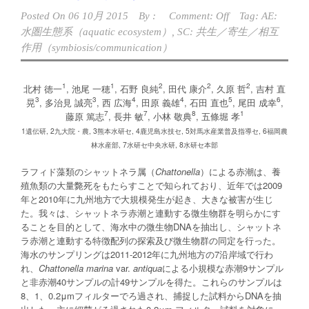
Posted On
06 10月 2015
By :
Comment: Off
Tag:
AE:
水圏生態系（aquatic ecosystem）
,
SC: 共生／寄生／相互
作用（symbiosis/communication）
1
1
2
2
2
北村 徳一
, 池尾 一穂
, 石野 良純
, 田代 康介
, 久原 哲
, 吉村 直
3
3
4
4
5
6
晃
, 多治見 誠亮
, 西 広海
, 田原 義雄
, 石田 直也
, 尾田 成幸
,
7
7
8
1
藤原 篤志
, 長井 敏
, 小林 敬典
, 五條堀 孝
1遺伝研, 2九大院・農, 3熊本水研セ, 4鹿児島水技セ, 5対馬水産業普及指導セ, 6福岡農
林水産部, 7水研セ中央水研, 8水研セ本部
ラフィド藻類のシャットネラ属（
Chattonella
）による赤潮は、養
殖魚類の大量斃死をもたらすことで知られており、近年では2009
年と2010年に九州地方で大規模発生が起き、大きな被害が生じ
た。我々は、シャットネラ赤潮と連動する微生物群を明らかにす
ることを目的として、海水中の微生物DNAを抽出し、シャットネ
ラ赤潮と連動する特徴配列の探索及び微生物群の同定を行った。
海水のサンプリングは2011-2012年に九州地方の7沿岸域で行わ
れ、
Chattonella marina
var.
antiqua
による小規模な赤潮9サンプル
と非赤潮40サンプルの計49サンプルを得た。これらのサンプルは
8、1、0.2μmフィルターでろ過され、捕捉した試料からDNAを抽