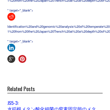
1%20from%20the%20Japan%20Trench%20at%20a%20depth%20of%2
" target="_blank">
Identification%20and%20genomic%20analysis%20of%20temperate%20
1%20from%20the%20Japan%20Trench%20at%20a%20depth%20of%2
" target="_blank">
Related Posts
JS5-3:
水稲根メタン酸化細菌の窒素固定能のメタ