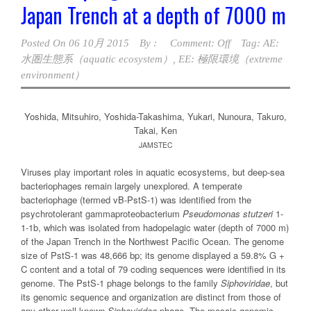
Japan Trench at a depth of 7000 m
Posted On
06 10月 2015
By :
Comment: Off
Tag:
AE:
水圏生態系（aquatic ecosystem）
,
EE: 極限環境（extreme
environment）
Yoshida, Mitsuhiro, Yoshida-Takashima, Yukari, Nunoura, Takuro,
Takai, Ken
JAMSTEC
Viruses play important roles in aquatic ecosystems, but deep-sea
bacteriophages remain largely unexplored. A temperate
bacteriophage (termed vB-PstS-1) was identified from the
psychrotolerant gammaproteobacterium
Pseudomonas stutzeri
1-
1-1b, which was isolated from hadopelagic water (depth of 7000 m)
of the Japan Trench in the Northwest Pacific Ocean. The genome
size of PstS-1 was 48,666 bp; its genome displayed a 59.8% G +
C content and a total of 79 coding sequences were identified in its
genome. The PstS-1 phage belongs to the family
Siphoviridae
, but
its genomic sequence and organization are distinct from those of
any other well-known
Siphoviridae
phage. The mosaic genomic