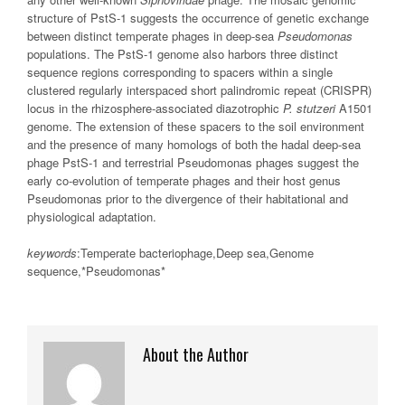
structure of PstS-1 suggests the occurrence of genetic exchange
between distinct temperate phages in deep-sea
Pseudomonas
populations. The PstS-1 genome also harbors three distinct
sequence regions corresponding to spacers within a single
clustered regularly interspaced short palindromic repeat (CRISPR)
locus in the rhizosphere-associated diazotrophic
P. stutzeri
A1501
genome. The extension of these spacers to the soil environment
and the presence of many homologs of both the hadal deep-sea
phage PstS-1 and terrestrial Pseudomonas phages suggest the
early co-evolution of temperate phages and their host genus
Pseudomonas prior to the divergence of their habitational and
physiological adaptation.
keywords
:Temperate bacteriophage,Deep sea,Genome
sequence,*Pseudomonas*
About the Author