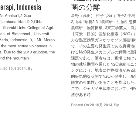
erapi, Indonesia
菌の分離
 N. Annisa1,2,Guo
星野（高田） 裕子1,秋山 博子2,中島
ijambada Irfan D.2,Ohta
2,山本 i昭範2,3 1農環研・生物生態機
 1Ibaraki Univ. College of Agri.,
農環研・物質循環, 3東京学芸大・教育,
ch. of Biotechnol., Universit.
【背景・目的】亜酸化窒素（N2O）
ada, Indonesia, 3, , Mt. Merapi
力な温室効果ガスかつオゾン層破壊
f the most active volcanoes in
で、その主要な発生源である農耕地
a. Due to the 2010 eruption, the
けるN2O発生メカニズムの解明は重
und the mountain
課題である。筆者らは、圃場におけ
物の栽培期間を通したN2O連続モニ
On
20 10月 2014
,
By
ングにより、地表に作物残渣がある
的好気的な状態でN2Oが発生し、糸
脱窒の可能性があることを見出した
こで、ジャガイモ栽培において、作
渣がある時
Posted On
20 10月 2014
,
By