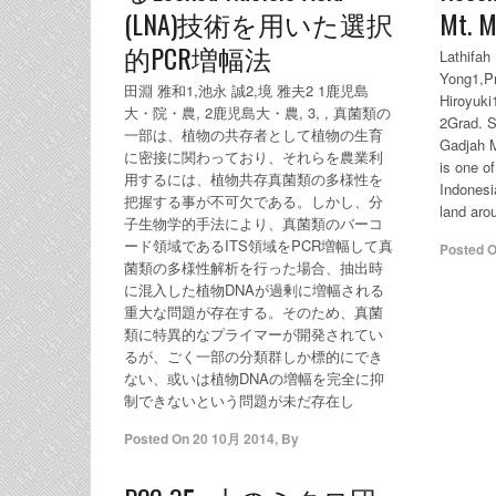
(LNA)技術を用いた選択
Mt. M
的PCR増幅法
Lathifah
Yong1,Pr
田淵 雅和1,池永 誠2,境 雅夫2 1鹿児島
Hiroyuki1
大・院・農, 2鹿児島大・農, 3, , 真菌類の
2Grad. S
一部は、植物の共存者として植物の生育
Gadjah M
に密接に関わっており、それらを農業利
is one o
用するには、植物共存真菌類の多様性を
Indonesi
把握する事が不可欠である。しかし、分
land aro
子生物学的手法により、真菌類のバーコ
ード領域であるITS領域をPCR増幅して真
Posted 
菌類の多様性解析を行った場合、抽出時
に混入した植物DNAが過剰に増幅される
重大な問題が存在する。そのため、真菌
類に特異的なプライマーが開発されてい
るが、ごく一部の分類群しか標的にでき
ない、或いは植物DNAの増幅を完全に抑
制できないという問題が未だ存在し
Posted On
20 10月 2014
,
By