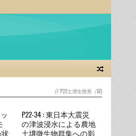
//
P22土壌生態系（SE)
ポッ
P22-34 : 東日本大震災
モ
の津波浸水による農地
糸状
土壌微生物群集への影