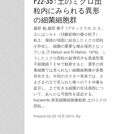
P22-35 : 土のミクロ団
粒内にみられる異形
の細菌細胞群
服部 勉,服部 黎子 1アチックラボ, 2, 3, ,
土にはシルト（珪酸鉱物の微小粒子）、
粘土、腐植が強固に結合したミクロ団粒
が存在し、細菌の重要な棲み場所となっ
ている (T.Hattori and R.Hattori, 1976)。こ
うしたミクロ団粒の超博切片を透過型電
子顕微鏡ＴＥＭで観察すると、通常の培
養細菌では見られない細菌細胞像が多数
存在する。今回のポスター発表では、さ
まざまの土で見られた種々のＴＥＭ像を
提示し、土で生きる細菌の生活過程につ
いて、あらたな可能性を提起する。
keywords:異形細菌細胞像観察,土のミクロ
団粒,,,
Posted On
20 10月 2014
,
By