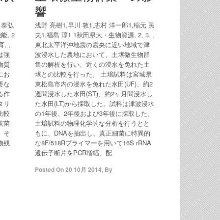
響
 泰弘
浅野 亮樹1,早川 敦1,志村 洋一郎1,稲元 民
能, 2
夫1,福島 淳1 1秋田県大・生物資源, 2, 3, ,
 ,
東北太平洋沖地震の震央に近い地域で津
は強
波浸水した農地において、土壌微生物群
物質
集の解析を行い、近くの浸水を免れた土
にお
壌との比較を行った。 土壌試料は宮城県
要な
東松島市内の浸水を免れた水田(UF)、約2
る作
週間浸水した水田(ST)、約2ヶ月間浸水し
タリ
た水田(LT)から採取した。試料は津波浸水
比較
の1年後、2年後および3年後に採取した。
状菌
土壌試料の物理化学的な分析を行うとと
。そ
もに、DNAを抽出し、真正細菌に特異的
物残
な8F/518Rプライマーを用いて16S rRNA
遺伝子断片をPCR増幅、配
Posted On
20 10月 2014
,
By