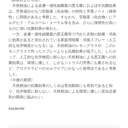
天然精油による皮膚一過性細菌叢の悪玉菌におよぼす抗菌効果
は、芳香成分がもつ官能基（化合物）の特性と芳香ノート（揮発
性）に関係があると考察した。すなわち、官能基（化合物）にア
ルデヒド・アルコール・エーテル等を含み、さらに揮発性が高い
ものに強い抗菌効果が表れた。
一方、皮膚一過性細菌叢の悪玉菌等で汚れた衣類の除菌・消臭
に効果があると宣伝されている家庭用除菌・消臭スプレー（人工
的な化学物質からなる）は、天然精油のレモングラスや、このレ
モングラスで作ったスプレーよりも抗菌効果が低下した。したが
って、人工的な化学物質に頼らない天然精油による悪玉菌への抗
菌効果は、環境に優しく、しかもシトラスの芳香にも癒されるな
ど、アロマテラピーのセルフケアにかなった使用法であると考察
した。
《今後の展望》
天然精油の抗菌効果のしくみは害虫駆除にも有効であると知
り、化学物質に頼らない、天然精油による環境に優しい昆虫忌避
剤の開発に臨みたい。
keywords
: