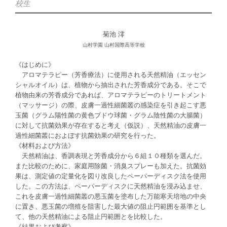
校生
菊池 澪
山村学園 山村国際高等学校
《はじめに》
アロマテラピー（芳香療法）に使用される天然精油（エッセン
シャルオイル）は、植物から抽出された芳香成分である。そこで
植物由来の芳香成分であれば、アロマテラピーのトリートメント
（マッサージ）の際、皮膚一過性細菌叢の感染症を引き起こす悪
玉菌（グラム陽性菌の黄色ブドウ球菌・グラム陰性菌の大腸菌）
に対して抗菌効果が存在すると考え（仮説）、天然精油の皮膚一
過性細菌叢におよぼす抗菌効果の研究を行った。
《材料および方法》
天然精油は、香調表現と芳香成分から６組１０種類を選んだ。
また比較のために、家庭用除菌・消臭スプレーも加えた。抗菌効
果は、測定値の定量化を図り改良したペーパーディスク法を使用
した。この方法は、ペーパーディスクに天然精油を浸み込ませ、
これを皮膚一過性細菌叢の悪玉菌を塗布した万能寒天培地の中央
に置き、悪玉菌の増殖を阻害した最大値の阻止円範囲を基準とし
て、他の天然精油による阻止円範囲とを比較した。
《結果および考察》