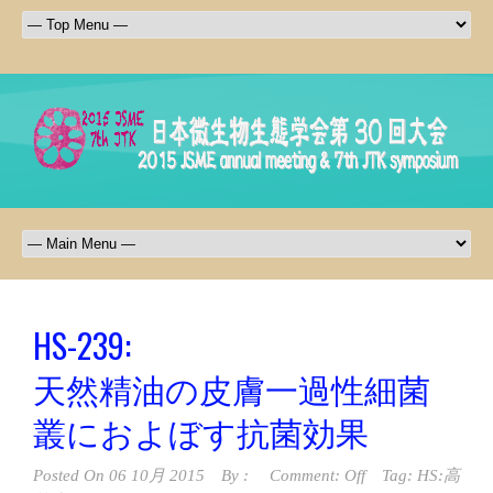
HS-239:
天然精油の皮膚一過性細菌
叢におよぼす抗菌効果
Posted On
06 10月 2015
By :
Comment: Off
Tag:
HS:高