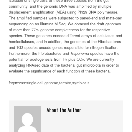
isolation of single cells of these three species from the gut
community, and the genomic DNA was amplified by multiple
displacement amplification (MDA) using Phi29 DNA polymerase.
The amplified samples were subjected to paired-end and mate-pair
sequencing on an Illumina MiSeq. We obtained the draft genomes
of more than 77% genome completeness for the respective
species. These genomes encode different arrays of cellulases and
hemicellulases, and in addition, the genomes of the Fibrobacteres
and TG3 species encode genes responsible for nitrogen fixation.
Furthermore, the Fibrobacteres and
Treponema
species have the
potential for acetogenesis from H
plus CO
. We are currently
2
2
analyzing RNAseq data of the bacterial gut microbiota in order to
evaluate the significance of each function of these bacteria.
keywords
:single-cell genome,termite,symbiosis
About the Author