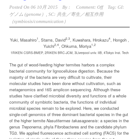
Posted On
06 10月 2015
By :
Comment: Off
Tag:
GI:
ゲノム (genome）
,
SC: 共生／寄生／相互作用
（symbiosis/communication）
1
2,3
4
Yuki, Masahiro
, Starns, David
, Kuwahara, Hirokazu
, Hongoh ,
2,4
1,2
Yuichi
, Ohkuma, Moriya
1RIKEN CSRS-BMEP, 2RIKEN BRC-JCM, 3Liverpool univ. IIB, 4Tokyo Inst. Tech
The gut of wood-feeding higher termites harbors a complex
bacterial community for lignocellulose digestion. Because the
majority of the bacteria are very difficult to cultivate, their
molecular studies have been done without cultivation, such as
metagenomics and 16S amplicon sequencing. Although these
studies have clarified microbial diversity and functions of a whole
community of symbiotic bacteria, the functions of individual
microbial species remain to be explored. Here, we conducted
single-cell genomics of three dominant bacterial species in the gut
of the higher termite
Nasutitermes takasagoensis
: a species in the
genus
Treponema
, phyla Fibrobacteres and the candidate phylum
TG3. We applied fluorescence activated cell sorting (FACS) for the