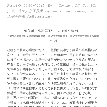
Posted On
06 10月 2015
By :
Comment: Off
Tag:
SC:
共生／寄生／相互作用（symbiosis/communication）
,
SE:
土壌生態系（soil ecosystem）
1
2
3
1
池永 誠
, 小野 祥子
, 川内 智裕
, 境 雅夫
1鹿児島大学農水産獣医学域農学系, 2鹿児島大学農学部, 3鹿児島大学大学院連合農学
研究科
植物が生長する過程において、植物に共存する細菌の群集構造の
変化には、種子に元々共存していた細菌が生長する過程で葉や根
に移行する場合と、土壌中の細菌が後から植物に入り込む場合が
存在する。中でも種子に共存している細菌は、植物の生育にとっ
て重要な役割を持つと考えられ、種子を介して次世代に継代され
ている可能性がある。こうした種子に由来する細菌の多様性と動
態に関する研究については、幾つか報告例が存在するものの、植
物を個体毎に区別して解析した研究は報告されていない。つま
り、植物体を複数本分まとめて解析に供試した場合、平均的な群
集構造に関する情報は得られるが、個々の植物体における均一
性・不均一性の程度は、これまで調べられて来なかった。そこで
本研究では水稲を対象試料とするとともに、表面洗浄した種子を