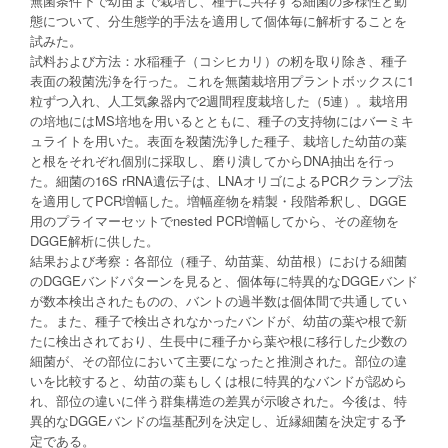
無菌条件下で幼苗まで栽培し、種子に共存する細菌の多様性と動
態について、分生態学的手法を適用して個体毎に解析することを
試みた。
試料および方法：水稲種子（コシヒカリ）の籾を取り除き、種子
表面の殺菌洗浄を行った。これを無菌栽培用プラントボックスに1
粒ずつ入れ、人工気象器内で2週間程度栽培した（5連）。栽培用
の培地にはMS培地を用いるとともに、種子の支持物にはバーミキ
ュライトを用いた。表面を殺菌洗浄した種子、栽培した幼苗の葉
と根をそれぞれ個別に採取し、磨り潰してからDNA抽出を行っ
た。細菌の16S rRNA遺伝子は、LNAオリゴによるPCRクランプ法
を適用してPCR増幅した。増幅産物を精製・段階希釈し、DGGE
用のプライマーセットでnested PCR増幅してから、その産物を
DGGE解析に供した。
結果および考察：各部位（種子、幼苗葉、幼苗根）における細菌
のDGGEバンドパターンを見ると、個体毎に特異的なDGGEバンド
が数本検出されたものの、バントの過半数は個体間で共通してい
た。また、種子で検出されなかったバンドが、幼苗の葉や根で新
たに検出されており、生長中に種子から葉や根に移行した少数の
細菌が、その部位において主要になったと推測された。部位の違
いを比較すると、幼苗の葉もしくは根に特異的なバンドが認めら
れ、部位の違いに伴う群集構造の差異が示唆された。今後は、特
異的なDGGEバンドの塩基配列を決定し、近縁細菌を決定する予
定である。