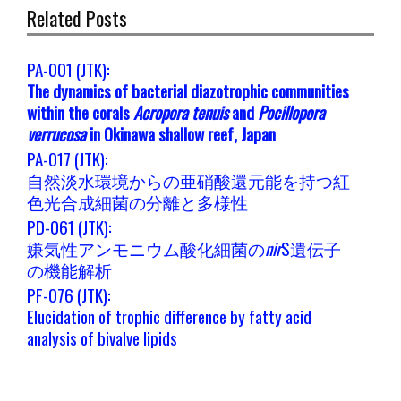
Related Posts
PA-001 (JTK):
The dynamics of bacterial diazotrophic communities
within the corals
Acropora tenuis
and
Pocillopora
verrucosa
in Okinawa shallow reef, Japan
PA-017 (JTK):
自然淡水環境からの亜硝酸還元能を持つ紅
色光合成細菌の分離と多様性
PD-061 (JTK):
嫌気性アンモニウム酸化細菌の
nir
S遺伝子
の機能解析
PF-076 (JTK):
Elucidation of trophic difference by fatty acid
analysis of bivalve lipids