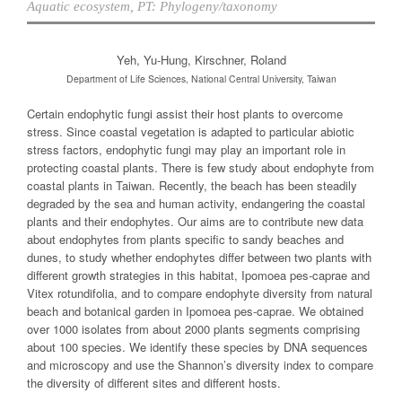
Aquatic ecosystem
,
PT: Phylogeny/taxonomy
Yeh, Yu-Hung, Kirschner, Roland
Department of Life Sciences, National Central University, Taiwan
Certain endophytic fungi assist their host plants to overcome
stress. Since coastal vegetation is adapted to particular abiotic
stress factors, endophytic fungi may play an important role in
protecting coastal plants. There is few study about endophyte from
coastal plants in Taiwan. Recently, the beach has been steadily
degraded by the sea and human activity, endangering the coastal
plants and their endophytes. Our aims are to contribute new data
about endophytes from plants specific to sandy beaches and
dunes, to study whether endophytes differ between two plants with
different growth strategies in this habitat, Ipomoea pes-caprae and
Vitex rotundifolia, and to compare endophyte diversity from natural
beach and botanical garden in Ipomoea pes-caprae. We obtained
over 1000 isolates from about 2000 plants segments comprising
about 100 species. We identify these species by DNA sequences
and microscopy and use the Shannon’s diversity index to compare
the diversity of different sites and different hosts.