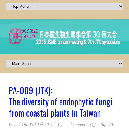
PA-009 (JTK):
The diversity of endophytic fungi
from coastal plants in Taiwan
Posted On
06 10月 2015
By :
Comment: Off
Tag:
AE: