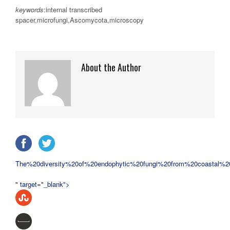
keywords
:internal transcribed
spacer,microfungi,Ascomycota,microscopy
About the Author
The%20diversity%20of%20endophytic%20fungi%20from%20coastal%2
" target="_blank">