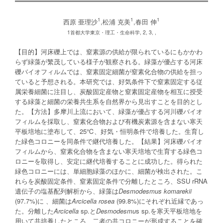
1
1
1
西原 亜理沙
,松浦 克美
,春田 伸
1首都大学東京・理工・生命科学, 2, 3, ,
【目的】河床礫上では、窒素源の供給が限られているにもかかわ
らず緑藻が繁茂している様子が観察される。緑藻が優占する河床
礫バイオフィルムでは、窒素固定細菌が窒素化合物の供給を担っ
ていると予想される。本研究では、好気条件下で窒素固定する従
属栄養細菌に注目し、炭酸固定産物と窒素固定産物を相互に授受
する緑藻と細菌の栄養共生系を自然界から見出すことを目的とし
た。【方法】多摩川上流において、緑藻が優占する河川礫バイオ
フィルムを採取し、窒素化合物および有機炭素源を含まない寒天
平板培地に塗布して、25℃、好気・恒明条件で培養した。生育し
た緑色コロニーを同条件で継代培養した。【結果】河床礫バイオ
フィルムから、窒素化合物を含まない寒天培地で生育する緑色コ
ロニーを取得し、安定に継代培養することに成功した。得られた
緑色コロニーには、単細胞緑藻のほかに、細菌が検出された。こ
れらを炭酸固定条件、窒素固定条件で分離したところ、SSU rRNA
遺伝子の塩基配列解析から、緑藻は
Desmodesmus komarekii
(97.7%)に 、細菌は
Arcicella rosea
(99.8%)にそれぞれ近縁であっ
た。分離した
Arcicella
sp.と
Desmodesmu
s sp.を寒天平板培地を
用いて共培養したところ、二者の共コロニーが形成することを確