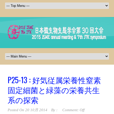
P25-13 : 好気従属栄養性窒素
固定細菌と緑藻の栄養共生
系の探索
Posted On
20 10月 2014
By :
Comment: Off