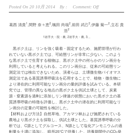
Posted On
20 10月 2014
By :
Comment: Off
1
2
2
2
2
葛西 清貴
,間野 奈々恵
,颯田 尚哉
,前田 武己
,伊藤 菊一
,立石 貴
2
浩
1岩手大・院・農, 2岩手大・農, 3, ,
黒ボク土は、リンを強く吸着・固定するため、施肥管理が行わ
れていない黒ボク土では、可給態リンが非常に少ない。このよう
な黒ボク土で生育する植物は、黒ボク土中の何らかのリン画分を
利用していると考えられる。このリン画分は、従来の可給態リン
測定法では検出できないため、演者らは、土壌微生物バイオマス
測定法である基質誘導呼吸法を応用することで、植物・微生物に
より潜在的に利用可能なリン画分の量的評価を試みている。本研
究では、管理の異なる地点の黒ボク土を供試土壌として、炭素
源・窒素源を過剰に添加しリン律速の状態においた黒ボク土の基
質誘導呼吸の特徴を評価し、黒ボク土中の潜在的に利用可能なリ
ン画分の定量の可能性を検討した。
【材料および方法】自然草地、アカマツ林および施肥されている
農地より黒ボク土を採取し、供試土壌とした。基質誘導呼吸の分
析では、C源としてグルコース、N源として塩化アンモニウムの過
剰量を土壌に添加し、暗所25℃で培養した。培養期間中のCO
発
2