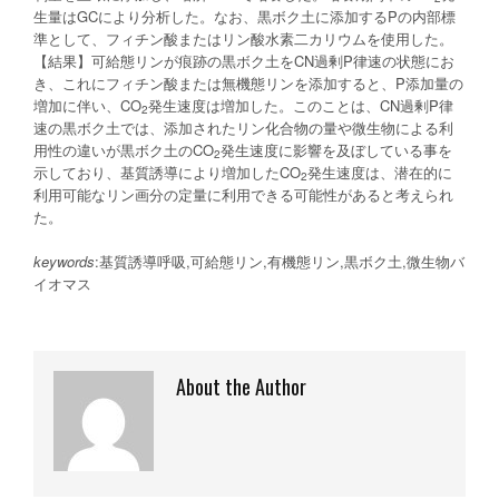
生量はGCにより分析した。なお、黒ボク土に添加するPの内部標
準として、フィチン酸またはリン酸水素二カリウムを使用した。
【結果】可給態リンが痕跡の黒ボク土をCN過剰P律速の状態にお
き、これにフィチン酸または無機態リンを添加すると、P添加量の
増加に伴い、CO
発生速度は増加した。このことは、CN過剰P律
2
速の黒ボク土では、添加されたリン化合物の量や微生物による利
用性の違いが黒ボク土のCO
発生速度に影響を及ぼしている事を
2
示しており、基質誘導により増加したCO
発生速度は、潜在的に
2
利用可能なリン画分の定量に利用できる可能性があると考えられ
た。
keywords
:基質誘導呼吸,可給態リン,有機態リン,黒ボク土,微生物バ
イオマス
About the Author