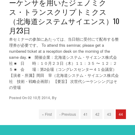
ーケンサを用いたジェノミク
ス・トランスクリプトミクス
（北海道システムサイエンス）10
月23日
本セミナーの参加にあたっては、当日朝に受付にて配布する整
理券が必要です。 To attend this seminar, please get a
numbered ticket at a reception desk on the morning of the
same day. ■ 開催企業：北海道システム・サイエンス株式会
社 ■ 日 時：１０月２３日（木）１１：３５ 〜 １２：２
５ ■ 会 場：第2会場（コングレスセンター４１会議室）
【演者・所属】岡田 宰（北海道システム・サイエンス株式会
社 技術・戦略企画部） 【要旨】 次世代シーケンシングはそ
の登場
Posted On
02 10月 2014
,
By
« First
‹ Previous
41
42
43
44