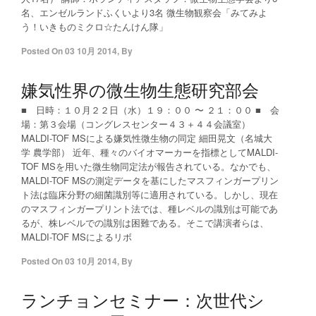
名、エンゼルランドふくいより3名 微生物観察会「みてみよ
う！いきものミクロ☆たんけん隊」
Posted On
03 10月 2014
,
By
嫌気性界の微生物生態研究部会
■ 日時：１０月２２日（水）１９：００ 〜 ２１：００ ■ 会
場：第３会場（コングレスセンター４３＋４４会議室）
MALDI-TOF MSによる嫌気性微生物の同定 細田晃文（名城大
学 農学部） 近年、種々のバイオマーカーを指標としてMALDI-
TOF MSを用いた微生物同定法が報告されている。なかでも、
MALDI-TOF MSの測定データを基にしたマスフィンガープリン
ト法は臨床分野の細菌識別等に適用されている。しかし、現在
のマスフィンガープリント法では、種レベルの識別は可能であ
るが、株レベルでの識別は困難である。そこで講演者らは、
MALDI-TOF MSによるリボ
Posted On
03 10月 2014
,
By
ランチョンセミナー：次世代シ