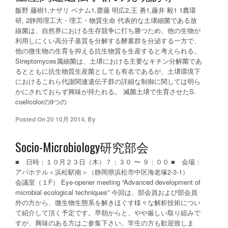
飯野 藤樹1,ナザリ ベナム1,齋藤 明広2,王 勇1,藤井 毅1 1農環
研, 2静岡理工大・理工・物質生命 代表的な土壌細菌である放
線菌は、自然界における生存競争に打ち勝つため、他の生物が
利用しにくい高分子基質を分解する酵素群を分泌する一方で、
他の微生物の生育を抑える抗生物質を生産すると考えられる。
Streptomyces属細菌は、土壌における主要なキチン分解菌であ
るとともに抗生物質生産菌としても有名であるが、土壌環境下
におけるこれら代謝関連遺伝子群の詳細な制御に関しては明ら
かにされておらず興味が持たれる。 滅菌土壌で生育させたS.
coelicolorの9つの
Posted On
20 10月 2014
,
By
Socio-Microbiology研究部会
■ 日時：１０月２３日（木）７：３０ 〜 ９：００ ■ 会場：
アパホテル＜浜松駅南＞（静岡県浜松市中区海老塚2-3-1）
会議室（１F） Eye-opener meeting “Advanced development of
microbial ecological techniques” 今回は、部会員および部会員
外の方から、微生物生態系を解きほぐす様々な解析技術につい
て紹介して頂く予定です。早朝からと、やや厳しい取り組みで
すが、興味のある方はご参集下さい。学生の方も歓迎致しま