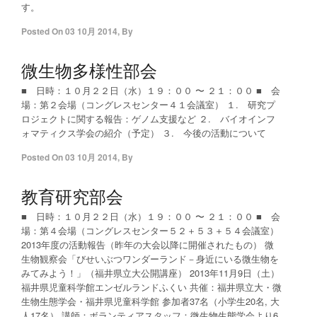
す。
Posted On
03 10月 2014
,
By
微生物多様性部会
■ 日時：１０月２２日（水）１９：００ 〜 ２１：００ ■ 会
場：第２会場（コングレスセンター４１会議室） １. 研究プ
ロジェクトに関する報告：ゲノム支援など ２. バイオインフ
ォマティクス学会の紹介（予定） ３. 今後の活動について
Posted On
03 10月 2014
,
By
教育研究部会
■ 日時：１０月２２日（水）１９：００ 〜 ２１：００ ■ 会
場：第４会場（コングレスセンター５２＋５３＋５４会議室）
2013年度の活動報告（昨年の大会以降に開催されたもの） 微
生物観察会「びせいぶつワンダーランド－身近にいる微生物を
みてみよう！」（福井県立大公開講座） 2013年11月9日（土）
福井県児童科学館エンゼルランドふくい 共催：福井県立大・微
生物生態学会・福井県児童科学館 参加者37名（小学生20名, 大
人17名） 講師：ボランティアスタッフ：微生物生態学会より6