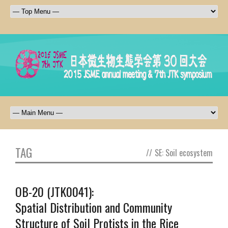
TAG
//
SE: Soil ecosystem
OB-20 (JTK0041):
Spatial Distribution and Community
Structure of Soil Protists in the Rice