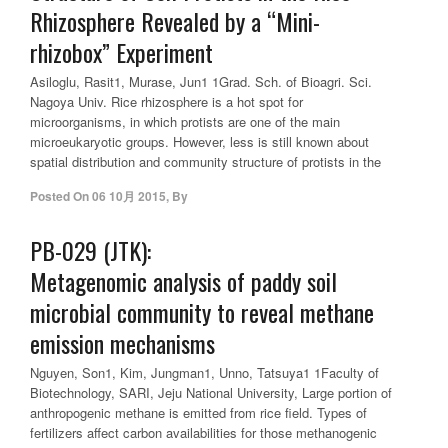
Rhizosphere Revealed by a “Mini-
rhizobox” Experiment
Asiloglu, Rasit1, Murase, Jun1 1Grad. Sch. of Bioagri. Sci.
Nagoya Univ. Rice rhizosphere is a hot spot for
microorganisms, in which protists are one of the main
microeukaryotic groups. However, less is still known about
spatial distribution and community structure of protists in the
Posted On
06 10月 2015
,
By
PB-029 (JTK):
Metagenomic analysis of paddy soil
microbial community to reveal methane
emission mechanisms
Nguyen, Son1, Kim, Jungman1, Unno, Tatsuya1 1Faculty of
Biotechnology, SARI, Jeju National University, Large portion of
anthropogenic methane is emitted from rice field. Types of
fertilizers affect carbon availabilities for those methanogenic