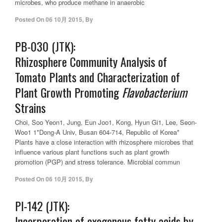
microbes, who produce methane in anaerobic
Posted On
06 10月 2015
,
By
PB-030 (JTK):
Rhizosphere Community Analysis of
Tomato Plants and Characterization of
Plant Growth Promoting
Flavobacterium
Strains
Choi, Soo Yeon1, Jung, Eun Joo1, Kong, Hyun Gi1, Lee, Seon-
Woo1 1*Dong-A Univ, Busan 604-714, Republic of Korea*
Plants have a close interaction with rhizosphere microbes that
influence various plant functions such as plant growth
promotion (PGP) and stress tolerance. Microbial commun
Posted On
06 10月 2015
,
By
PI-142 (JTK):
Incorporation of exogenous fatty acids by