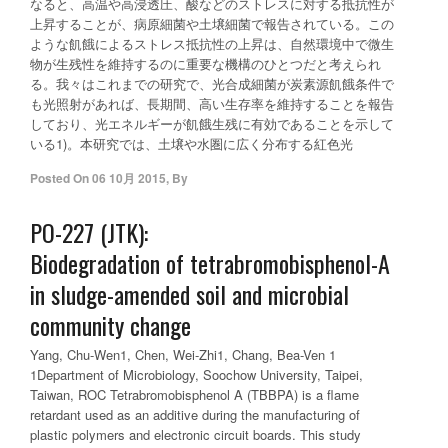
なると、高温や高浸透圧、酸などのストレスに対する抵抗性が
上昇することが、病原細菌や土壌細菌で報告されている。この
ような飢餓によるストレス抵抗性の上昇は、自然環境中で微生
物が生残性を維持するのに重要な機構のひとつだと考えられ
る。我々はこれまでの研究で、光合成細菌が炭素源飢餓条件で
も光照射があれば、長期間、高い生存率を維持することを報告
しており、光エネルギーが飢餓生残に有効であることを示して
いる1)。本研究では、土壌や水圏に広く分布する紅色光
Posted On
06 10月 2015
,
By
PO-227 (JTK):
Biodegradation of tetrabromobisphenol-A
in sludge-amended soil and microbial
community change
Yang, Chu-Wen1, Chen, Wei-Zhi1, Chang, Bea-Ven 1
1Department of Microbiology, Soochow University, Taipei,
Taiwan, ROC Tetrabromobisphenol A (TBBPA) is a flame
retardant used as an additive during the manufacturing of
plastic polymers and electronic circuit boards. This study