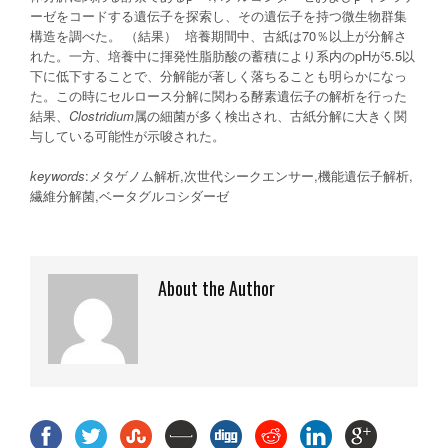
ーゼをコードする遺伝子を探索し、その遺伝子を持つ微生物群集
構造を調べた。 （結果） 培養期間中、古紙は70％以上が分解さ
れた。一方、培養中に揮発性脂肪酸の蓄積により系内のpHが5.5以
下に低下することで、分解能が著しく落ちることも明らかになっ
た。この時にセルロース分解に関わる酵素遺伝子の解析を行った
結果、
Clostridium
属の細菌が多く検出され、古紙分解に大きく関
与している可能性が示唆された。
keywords
:メタゲノム解析,次世代シークエンサー,機能遺伝子解析,
繊維分解菌,ベータグルコシダーゼ
About the Author