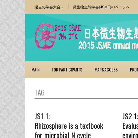
過去の学会大会
»
微生物生態学会(JSME)のページへ
MAIN
FOR PARTICIPANTS
MAP&ACCESS
PRO
TAG
JS1-1:
JS2-1:
Rhizosphere is a textbook
Evalu
for microbial N cycle
envir