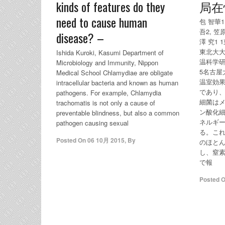
kinds of features do they
局在
need to cause human
包 智華1
吾2, 笠
disease? –
澤 究1
東北大大
Ishida Kuroki, Kasumi Department of
温科学研
Microbiology and Immunity, Nippon
5名古
Medical School Chlamydiae are obligate
温室効
intracellular bacteria and known as human
であり
pathogens. For example, Chlamydia
細菌は
trachomatis is not only a cause of
ン酸化
preventable blindness, but also a common
ネルギ
pathogen causing sexual
る。こ
Posted On
06 10月 2015
,
By
のほと
し、窒
で報
Posted 