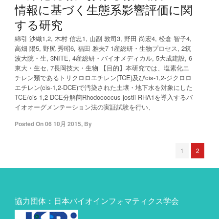
情報に基づく生態系影響評価に関
する研究
綿引 沙織1,2, 木村 信忠1, 山副 敦司3, 野田 尚宏4, 松倉 智子4,
高畑 陽5, 野尻 秀昭6, 福田 雅夫7 1産総研・生物プロセス, 2筑
波大院・生, 3NITE, 4産総研・バイオメディカル, 5大成建設, 6
東大・生セ, 7長岡技大・生物 【目的】本研究では、塩素化エ
チレン類であるトリクロロエチレン(TCE)及びcis-1,2-ジクロロ
エチレン(cis-1,2-DCE)で汚染された土壌・地下水を対象にした
TCE/cis-1,2-DCE分解菌Rhodococcus jostii RHA1を導入するバ
イオオーグメンテーション法の実証試験を行い、
Posted On
06 10月 2015
,
By
1
2
協力団体：日本バイオインフォマティクス学会