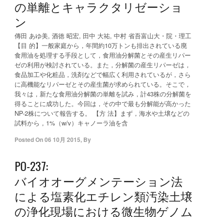
の単離とキャラクタリゼーショ
ン
傳田 あゆ美, 酒徳 昭宏, 田中 大祐, 中村 省吾富山大・院・理工
【目 的】一般家庭から，年間約10万トンも排出されている廃
食用油を処理する手段として，食用油分解菌とその産生リパー
ゼの利用が検討されている。また，分解菌の産生リパーゼは，
食品加工や化粧品，洗剤などで幅広く利用されているが，さら
に高機能なリパーゼとその産生菌が求められている。そこで，
我々は，新たな食用油分解菌の単離を試み，計43株の分解菌を
得ることに成功した。今回は，その中で最も分解能が高かった
NP-2株について報告する。 【方 法】まず，海水や土壌などの
試料から，1%（w/v）キャノーラ油を含
Posted On
06 10月 2015
,
By
PO-237:
バイオオーグメンテーション法
による塩素化エチレン類汚染土壌
の浄化現場における微生物ゲノム