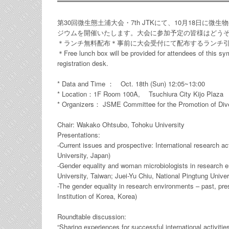
第30回微生態土浦大会・7th JTKにて、10月18日
ジウムを開催いたします。大会に参加予定の皆様はどう
＊ランチ無料配布＊事前に大会受付にて配布するランチ
＊Free lunch box will be provided for attendees of this sy
registration desk.
* Data and Time ： Oct. 18th (Sun) 12:05~13:00
* Location：1F Room 100A, Tsuchiura City Kijo Plaza
* Organizers： JSME Committee for the Promotion of Div
Chair: Wakako Ohtsubo, Tohoku University
Presentations:
-Current issues and prospective: International research
University, Japan)
-Gender equality and woman microbiologists in research e
University, Taiwan; Juei-Yu Chiu, National Pingtung Unive
-The gender equality in research environments – past, pr
Institution of Korea, Korea)
Roundtable discussion:
“Sharing experiences for successful international activiti