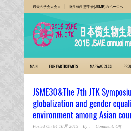
過去の学会大会
»
微生物生態学会(JSME)のページへ
MAIN
FOR PARTICIPANTS
MAP&ACCESS
PRO
JSME30&The 7th JTK Symposi
globalization and gender equal
environment among Asian coun
Posted On
04 10月 2015
By :
Comment: Off