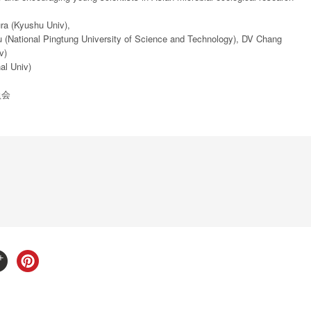
a (Kyushu Univ),
u (National Pingtung University of Science and Technology), DV Chang
v)
l Univ)
員会