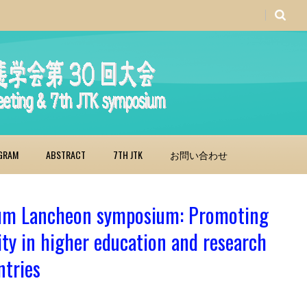
GRAM
ABSTRACT
7TH JTK
お問い合わせ
um Lancheon symposium: Promoting
ity in higher education and research
tries