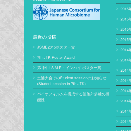
2015
2015
2015
最近の投稿
2015
JSME2015ポスター賞
2014
7th JTK Poster Award
2014
第1回ＪＳＭＥ・インハイ ポスター賞
2014
土浦大会でのStudent sessionのお知らせ
2014
(Student session in 7th JTK)
2014
バイオフィルムを構成する細胞外多糖の機
能性
2014
2014
2014