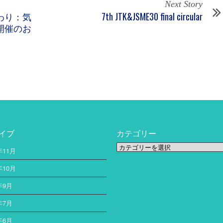
Next Story
わり：気
7th JTK&JSME30 final circular
開催のお
イブ
カテゴリー
カ
年11月
テ
ゴ
年10月
リ
年9月
ー
年7月
年6月