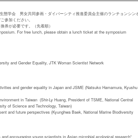
に微生物生態学会 男女共同参画・ダイバーシティ推進委員会主催のランチョンシン
ぞご参加ください。
引換券が必要です。（先着順）
mposium. For free lunch, please obtain a lunch ticket at the symposium
ersity and Gender Equality, JTK Woman Scientist Network
 activities and gender equality in Japan and JSME (Natsuko Hamamura, Kyushu
nvironment in Taiwan (Shir-Ly Huang, President of TSME, National Central
rsity of Science and Technology, Taiwan)
esent and future perspectives (Kyunghwa Baek, National Marine Biodiversity
es and encouraging young scientists in Asian microbial ecological research”