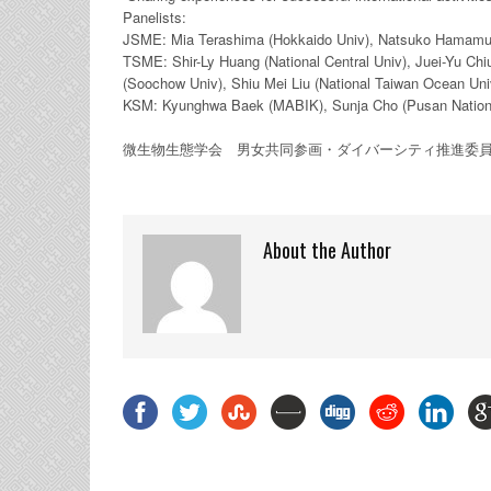
Panelists:
JSME: Mia Terashima (Hokkaido Univ), Natsuko Hamamur
TSME: Shir-Ly Huang (National Central Univ), Juei-Yu Chi
(Soochow Univ), Shiu Mei Liu (National Taiwan Ocean Uni
KSM: Kyunghwa Baek (MABIK), Sunja Cho (Pusan Nationa
微生物生態学会 男女共同参画・ダイバーシティ推進委
About the Author