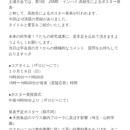
土浦大会では、第1回 JSME・インハイ‐高校生によるポスター発
表‐
と称して、高校生によるポスター発表が行われます。
今回は12演題の登録がありました。
タイトルと要旨をご紹介いたします。
未来の科学者！？たちの研究成果に、是非足を止めて頂きますよ
うよろしくお願いします。
当日は学会員の方々からの積極的なコメント、質問をお待ちして
おります☆彡
●コアタイム（1Fロビーにて）
１０月１８日（日）
10時30分〜11時20分
15時〜16時20分が発表（質疑応答）時間
●ポスター賞授賞式
午後16時50分より（1Fロビーにて）
発表予定ポスター（順不同）
★天然食品のマウス腸内フローラに及ぼす影響（埼玉・山村学
園）
マヌカハニーは食中毒菌に対して高い抗菌効果をおよぼす。そこ