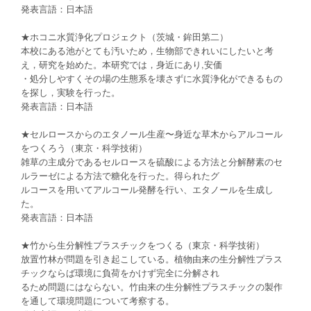
発表言語：日本語
★ホコニ水質浄化プロジェクト（茨城・鉾田第二）
本校にある池がとても汚いため，生物部できれいにしたいと考
え，研究を始めた。本研究では，身近にあり,安価
・処分しやすくその場の生態系を壊さずに水質浄化ができるもの
を探し，実験を行った。
発表言語：日本語
★セルロースからのエタノール生産〜身近な草木からアルコール
をつくろう（東京・科学技術）
雑草の主成分であるセルロースを硫酸による方法と分解酵素のセ
ルラーゼによる方法で糖化を行った。得られたグ
ルコースを用いてアルコール発酵を行い、エタノールを生成し
た。
発表言語：日本語
★竹から生分解性プラスチックをつくる（東京・科学技術）
放置竹林が問題を引き起こしている。植物由来の生分解性プラス
チックならば環境に負荷をかけず完全に分解され
るため問題にはならない。竹由来の生分解性プラスチックの製作
を通して環境問題について考察する。