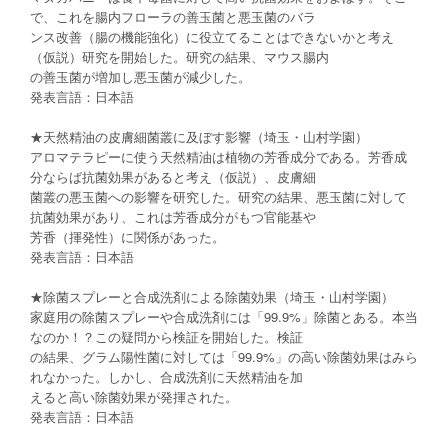
で、これを腸内フローラの善玉菌と悪玉菌のバラ
ンス改善（腸の機能強化）に役立てることはできないかと考え
（仮説）研究を開始した。研究の結果、マウス腸内
の善玉菌が増加し悪玉菌が減少した。
発表言語：日本語
★天然精油の皮膚細菌叢に及ぼす影響（埼玉・山村学園）
アロマテラピーに使う天然精油は植物の芳香成分である。芳香成
分ならば抗菌効果があると考え（仮説）、皮膚細
菌叢の悪玉菌への影響を研究した。研究の結果、悪玉菌に対して
抗菌効果があり、これは芳香成分がもつ官能基や
芳香（揮発性）に関係があった。
発表言語：日本語
★除菌スプレーと合成洗剤による除菌効果（埼玉・山村学園）
家庭用の除菌スプレーや合成洗剤には「99.9%」除菌とある。本当
なのか！？この疑問から検証を開始した。検証
の結果、グラム陽性菌に対しては「99.9%」の高い除菌効果はみら
れなかった。しかし、合成洗剤に天然精油を加
えると高い除菌効果が発揮された。
発表言語：日本語