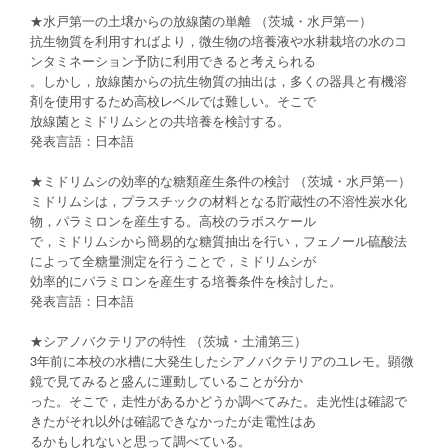
★水戸第一の土壌からの放線菌の単離 （茨城・水戸第一）
抗生物質を利用すればより，微生物の培養液や水耕栽培の水のコ
ンタミネーション予防に利用できると考えられる
。しかし，放線菌からの抗生物質の抽出は，多くの器具と有機溶
剤を使用するため高校レベルでは難しい。そこで
放線菌とミドリムシとの共培養を検討する。
発表言語：日本語
★ミドリムシの効率的な糖類産生条件の検討 （茨城・水戸第一）
ミドリムシは，プラスチックの材料となる貯蔵性の不溶性炭水化
物，パラミロンを産生する。高校のラボスケール
で，ミドリムシから簡易的な糖質抽出を行い，フェノール硫酸法
によって全糖量測定を行うことで，ミドリムシが
効率的にパラミロンを産生する培養条件を検討した。
発表言語：日本語
★シアノバクテリアの特性 （茨城・土浦第三）
3年前に本校の水槽に大発生したシアノバクテリアのユレモ。顕微
鏡で見てみると盛んに運動していることが分か
った。そこで，走性があるかどうか調べてみた。走光性は確認で
きたがそれ以外は確認できなかったが走電性はあ
るかもしれないと思って調べている。