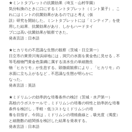
★ミントタブレットの抗菌効果（埼玉・山村学園）
気分転換のときに口にするミントタブレット（ミント菓子）。こ
れにはミントの抗菌効果があるのではと考え（仮
説）研究を開始した。ミントタブレットには「ミンティア」を使
用した結果、抗菌効果があり、しかもハードタイ
プには高い抗菌効果が観察できた。
発表言語：日本語
★ヒカリモの不思議な生態の観察（茨城・日立第一）
日立市の東滑川海浜緑地には，洞穴の水面を黄金色に見せる，不
等毛植物門黄金色藻綱に属する淡水生の単細胞生
物「ヒカリモ」が生息する。顕微鏡観察により，「ヒカリモ」の
水面に立ち上がるなど，不思議な生態が明らかに
なった。
発表言語：英語
★ミドリムシの効率的な培養条件の検討（茨城・水戸第一）
高校のラボスケールで，ミドリムシの培養の特性と効率的な培養
条件を検討し，手軽・低コストなミドリムシの培
養を目指す。今回は，ミドリムシの増殖曲線と，吸光度（濁度）
と細胞数の総関係を検討した結果を発表する。
発表言語：日本語