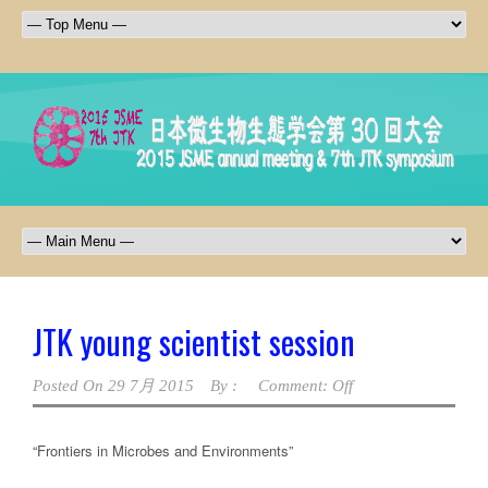
JTK young scientist session
Posted On
29 7月 2015
By :
Comment: Off
“Frontiers in Microbes and Environments”