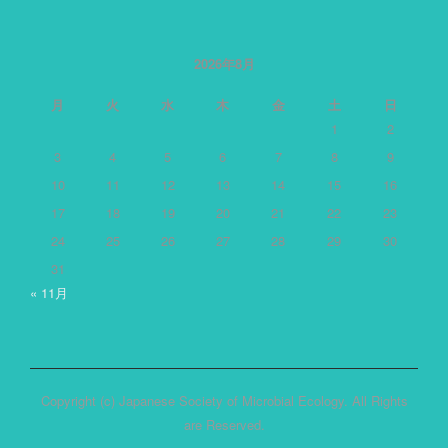
テ
ゴ
リ
ー
2026年8月
月
火
水
木
金
土
日
1
2
3
4
5
6
7
8
9
10
11
12
13
14
15
16
17
18
19
20
21
22
23
24
25
26
27
28
29
30
31
« 11月
Copyright (c) Japanese Society of Microbial Ecology. All Rights
are Reserved.