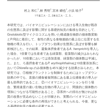
1
1
1
2
村上 和仁
,林 秀明
,宮本 瞬也
,小浜 暁子
1千葉工大・工, 2東北工大・工, 3, ,
本研究では、バイオマニピュレーションにおける導入生物が既存
の生態系に及ぼす影響に関する基礎的知見の集積を目的として、
Gnotobiotic型マイクロコズムを用いた構成微生物群の個体数変動
とP/R比に着目して、食性の異なる食物連鎖の最上位に位置する生
物種の導入を行い、トップダウン効果が生態系に及ぼす影響を解
析検討した。その結果、凝集体摂食者である
A. hemprichi
を導入し
た場合、1倍量では生産者である緑藻類、藍藻類の減少はみられな
かったが、10倍量においては添加直後、緑藻類の個体数は半減し
た。また、ろ過摂食者である
P. erythrophthalma
は10倍量添加系に
おいて
Chlorella
sp.のみ個体数を45％減少する効果がみられた。本
研究では、①植物プランクトンを制御するためにはトップダウン
効果の中でも、直接の捕食被食関係にある最上位捕食者の導入が
最も効率的であること、②バイオマニピュレーションを行う場
合、繁殖速度の速い生物は生物の導入により、間接的に個体数の
増加につながる可能性があること、③系外への排出が無ければ水
質の改善が見込めないことが示唆され、実際のバイオマニピュレ
ーションに必要な条件の再現ができたと考えられる。今後、更な
る基礎的知見の集積が必要である。