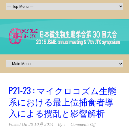
P21-23 : マイクロコズム生態
系における最上位捕食者導
入による攪乱と影響解析
Posted On
20 10月 2014
By :
Comment: Off