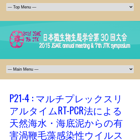
P21-4 : マルチプレックスリ
アルタイムRT-PCR法による
天然海水・海底泥からの有
害渦鞭毛藻感染性ウイルス