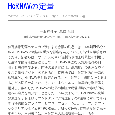
HcRNAVの定量
Posted On
20 10月 2014
By :
Comment: Off
1
1
中山 奈津子
,浜口 昌巳
1(独)水産総合研究センター 瀬戸内海区水産研究所, 2, 3, ,
有害渦鞭毛藻ヘテロカプサによる赤潮の終息には、1本鎖RNAウイ
ルス(HcRNAV)の感染が重要な影響を与えている可能性が示唆され
ており、演者らは、ウイルスの高い複製能や宿主特異性を利用し
た生物学的赤潮防除法として「HcRNAVを含む天然海底泥の利
用」を検討中である。同法の最適化には、高精度かつ迅速なウイ
ルス定量技術が不可欠であるが、従来法では、測定対象が一部の
株特異的なHcRNAV数に限定されること、測定に1 週間以上を要す
るなどの問題があった。そこで、本ウイルスに特異的な測定系を
開発し、散布したHcRNAVの効果の検証や現場環境での持続的測
定への適用を目指すこととした。昨年度までに、HcRNAVの複製
酵素遺伝子およびカプシドタンパク質遺伝子の2領域に対してそれ
ぞれ特異的なプライマーとプローブセットを設計し、マルチプレ
ックスリアルタイムRT-PCR法によるHcRNAVに特異的な測定系を
開発した。本発表では、本測定系の現場環境中における全