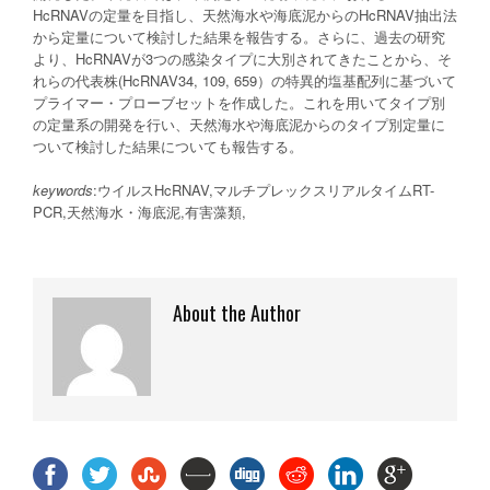
HcRNAVの定量を目指し、天然海水や海底泥からのHcRNAV抽出法
から定量について検討した結果を報告する。さらに、過去の研究
より、HcRNAVが3つの感染タイプに大別されてきたことから、そ
れらの代表株(HcRNAV34, 109, 659）の特異的塩基配列に基づいて
プライマー・プローブセットを作成した。これを用いてタイプ別
の定量系の開発を行い、天然海水や海底泥からのタイプ別定量に
ついて検討した結果についても報告する。
keywords
:ウイルスHcRNAV,マルチプレックスリアルタイムRT-
PCR,天然海水・海底泥,有害藻類,
About the Author