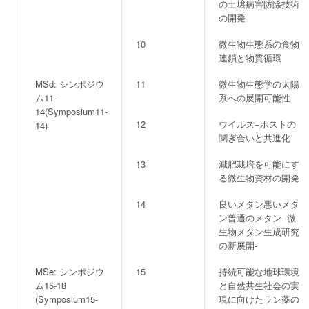
の土壌病害防除技術
の開発
10
微生物生態系の食物
連鎖と物質循環
MSd: シンポジウ
11
微生物生態学の太陽
ム11-
系への展開可能性
14(Symposium11-
12
ウイルス−ホストの
14)
鬩ぎ合いと共進化
13
減肥栽培を可能にす
る微生物資材の開発
14
良いメタン悪いメタ
ン普通のメタン -微
生物メタン生成研究
の新展開-
MSe: シンポジウ
15
持続可能な地球環境
ム15-18
と自然共生社会の実
(Symposium15-
現に向けたラン藻の