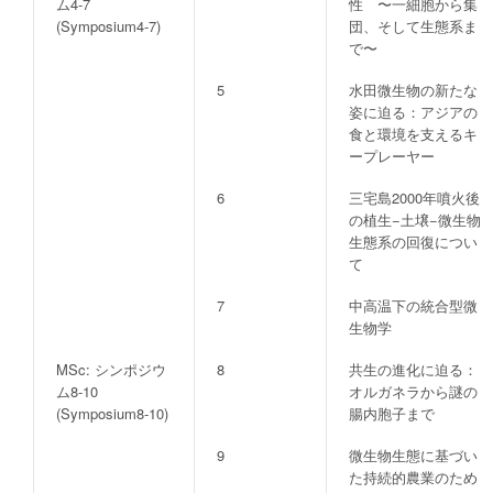
ム4-7
性 〜一細胞から集
(Symposium4-7)
団、そして生態系ま
で〜
5
水田微生物の新たな
姿に迫る：アジアの
食と環境を支えるキ
ープレーヤー
6
三宅島2000年噴火後
の植生−土壌−微生物
生態系の回復につい
て
7
中高温下の統合型微
生物学
MSc: シンポジウ
8
共生の進化に迫る：
ム8-10
オルガネラから謎の
(Symposium8-10)
腸内胞子まで
9
微生物生態に基づい
た持続的農業のため