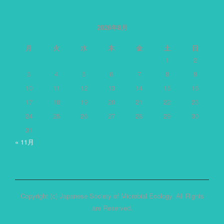
ゴ
リ
ー
2026年8月
月
火
水
木
金
土
日
1
2
3
4
5
6
7
8
9
10
11
12
13
14
15
16
17
18
19
20
21
22
23
24
25
26
27
28
29
30
31
« 11月
Copyright (c) Japanese Society of Microbial Ecology. All Rights
are Reserved.