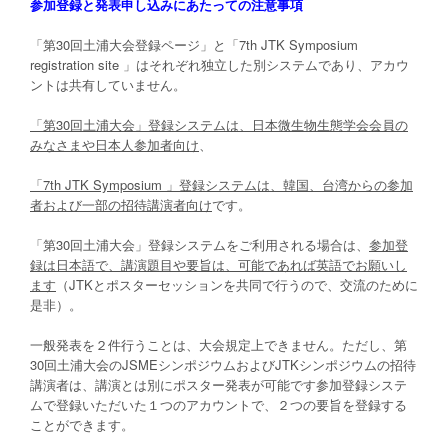
参加登録と発表申し込みにあたっての注意事項
「第30回土浦大会登録ページ」と「7th JTK Symposium
registration site 」はそれぞれ独立した別システムであり、アカウ
ントは共有していません。
「第
30
回土浦大会」登録システムは、日本微生物生態学会会員の
みなさまや日本人参加者向け
、
「
7th JTK Symposium
」登録システムは、韓国、台湾からの参加
者および一部の招待講演者向け
です。
「第30回土浦大会」登録システムをご利用される場合は、
参加登
録は日本語で、講演題目や要旨は、可能であれば英語でお願いし
ます
（JTKとポスターセッションを共同で行うので、交流のために
是非）。
一般発表を２件行うことは、大会規定上できません。ただし、第
30回土浦大会のJSMEシンポジウムおよびJTKシンポジウムの招待
講演者は、講演とは別にポスター発表が可能です参加登録システ
ムで登録いただいた１つのアカウントで、２つの要旨を登録する
ことができます。