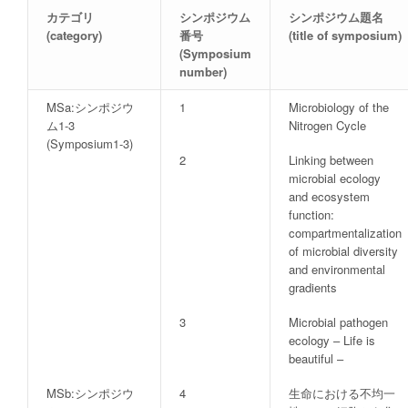
カテゴリ
シンポジウム
シンポジウム題名
(category)
番号
(title of symposium)
(Symposium
number)
MSa:シンポジウ
1
Microbiology of the
ム1-3
Nitrogen Cycle
(Symposium1-3)
2
Linking between
microbial ecology
and ecosystem
function:
compartmentalization
of microbial diversity
and environmental
gradients
3
Microbial pathogen
ecology ­– Life is
beautiful –
MSb:シンポジウ
4
生命における不均一