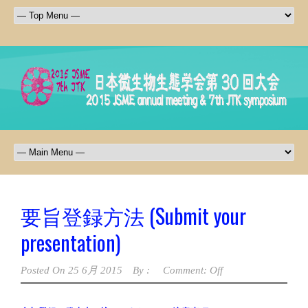
要旨登録方法 (Submit your
presentation)
Posted On
25 6月 2015
By :
Comment: Off