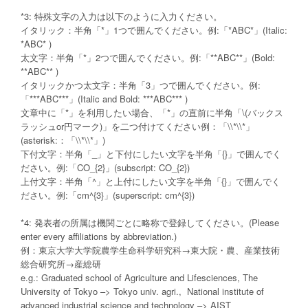
*3: 特殊文字の入力は以下のように入力ください。
イタリック：半角「*」1つで囲んでください。例:「*ABC*」(Italic:
*ABC* )
太文字：半角「*」2つで囲んでください。例:「**ABC**」(Bold:
**ABC** )
イタリックかつ太文字：半角「3」つで囲んでください。例:
「***ABC***」(Italic and Bold: ***ABC*** )
文章中に「*」を利用したい場合、「*」の直前に半角「\(バックス
ラッシュor円マーク)」を二つ付けてください例：「\\*\\*」
(asterisk:：「\\*\\*」)
下付文字：半角「_」と下付にしたい文字を半角「{}」で囲んでく
ださい。例:「CO_{2}」(subscript: CO_{2})
上付文字：半角「^」と上付にしたい文字を半角「{}」で囲んでく
ださい。例:「cm^{3}」(superscript: cm^{3})
*4: 発表者の所属は機関ごとに略称で登録してください。(Please
enter every affiliations by
abbreviation
.)
例：東京大学大学院農学生命科学研究科→東大院・農、産業技術
総合研究所→産総研
e.g.: Graduated school of Agriculture and Lifesciences, The
University of Tokyo –> Tokyo univ. agri., National institute of
advanced industrial science and technology –> AIST