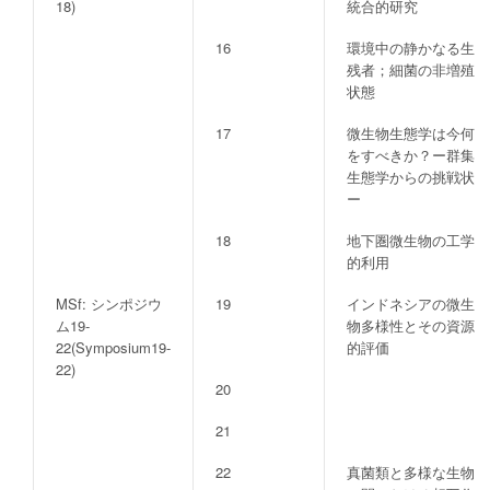
18)
統合的研究
16
環境中の静かなる生
残者；細菌の非増殖
状態
17
微生物生態学は今何
をすべきか？ー群集
生態学からの挑戦状
ー
18
地下圏微生物の工学
的利用
MSf: シンポジウ
19
インドネシアの微生
ム19-
物多様性とその資源
22(Symposium19-
的評価
22)
20
21
22
真菌類と多様な生物