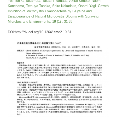
Yoshichika Takamura, Takashi Yamada, Akiko Kimoto, Naomi
Kanehama, Tetsuya Tanaka, Shiro Nakadaira, Osami Yagi. Growth
Inhibition of
Microcystis
Cyanobacteria by L-Lysine and
Disappearance of Natural
Microcystis
Blooms with Spraying.
Microbes and Environments. 19 (1) : 31-39
DOI:http://dx.doi.org/10.1264/jsme2.19.31