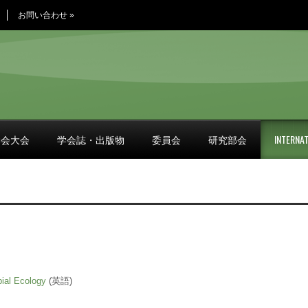
お問い合わせ
»
学会大会
学会誌・出版物
委員会
研究部会
INTERNAT
bial Ecology
(英語)