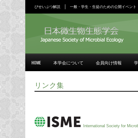
びせいぶつ解説
一般・学生・生徒のための公開イベント
HOME
本学会について
会員向け情報
リンク集
International Society for Micro