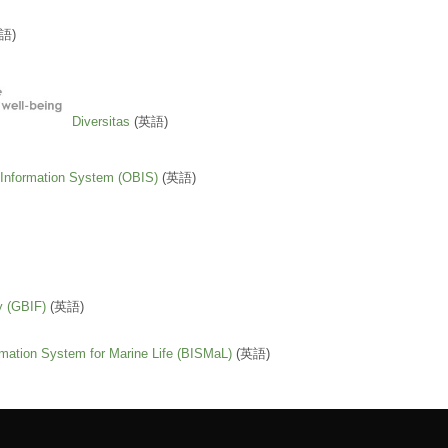
語)
Diversitas
(英語)
Information System (OBIS)
(英語)
ty (GBIF)
(英語)
ormation System for Marine Life (BISMaL)
(英語)