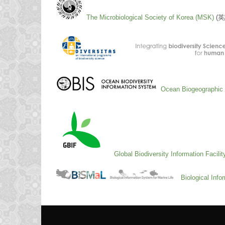
The Microbiological Society of Korea (MSK)
(英
Ocean Biogeographic 
Global Biodiversity Information Facili
Biological Inf