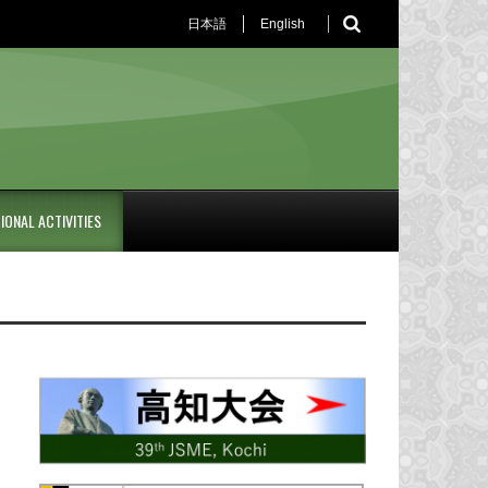
日本語
English
IONAL ACTIVITIES