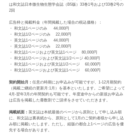
は和文誌日本微生物生態学会誌（B5版）33巻1号および33巻2号の
2回
広告枠と掲載料金（年間掲載した場合の税込価格）：
・ 和文誌1ページのみ 44,000円
・ 和文誌1/2ページのみ 22,000円
・ 英文誌1ページのみ 44,000円
・ 英文誌1/2ページのみ 22,000円
・ 和文誌1ページおよび英文誌1ページ 80,000円
・ 和文誌1/2ページおよび英文誌1/2ページ 40,000円
・ 和文誌1ページおよび英文誌1/2ページ 60,000円
・ 和文誌1/2ページおよび英文誌1ページ 60,000円
契約開始月：
任意の時期にお申込みが可能ですが、1-12月期契約
（掲載ご継続の更新月:1月）を基本といたします。ご希望によって
4月-翌年3月の年間契約も可能です。年度途中からの新規お申込み
は広告を掲載した冊数割でご請求をさせていただきます。
掲載紙面：
英文誌は本紙最後のページから原則として申し込み順
に、和文誌は裏表紙から、原則として1月のご契約者様から申し込
み順に掲載いたします。ただし、組版の都合上1ページの広告を優
先する場合があります。