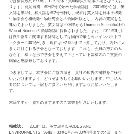
では会員数約1000名、12の団体・賛助会員の活躍の場となってお
ります。発足当初、年刊2号で始めた学会誌は、2001年からは、英
文誌を年4号、和文誌を年2号刊行し、現在は英文誌を日本土壌微
生物学会や植物微生物研究会との合同出版とし、内容の充実をも
進めてまいりました。英文誌は2008年からThomson Scientific社の
Web of Scienceの収録雑誌に採択されました。また、2011年9月に
は微生物学に関連する雑誌としては国内で最も高いインパクトフ
ァクター2.301が付き、現在はIF2.909まで上昇しており、内外に大
きく注目される学会となっております。これも、会員の努力のみ
ならず、様々な形で学会を支えて下さっている皆様方のご支援の
賜物と感謝致しております。
つきましては、本学会にご協力頂き、貴社の広告の掲載をご検討
いただけますよう、どうぞよろしくお願いいたします。申し込み
要領については下記をご参照いただけますようお願いいたしま
す。
末筆ですが、貴社のますますのご繁栄を祈念いたします。
================================
掲載誌：
2018年は、英文誌MICROBES AND
ENVIRONMENTS（A4版）33巻1号から33巻4号までの4回、また