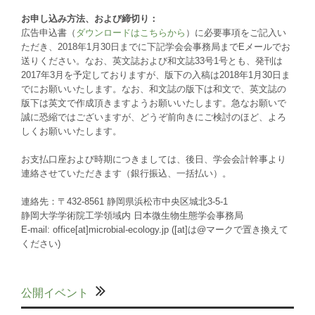
お申し込み方法、および締切り：
広告申込書（
ダウンロードはこちらから
）に必要事項をご記入い
ただき、2018年1月30日までに下記学会会事務局までEメールでお
送りください。なお、英文誌および和文誌33号1号とも、発刊は
2017年3月を予定しておりますが、版下の入稿は2018年1月30日ま
でにお願いいたします。なお、和文誌の版下は和文で、英文誌の
版下は英文で作成頂きますようお願いいたします。急なお願いで
誠に恐縮ではございますが、どうぞ前向きにご検討のほど、よろ
しくお願いいたします。
お支払口座および時期につきましては、後日、学会会計幹事より
連絡させていただきます（銀行振込、一括払い）。
連絡先：〒
432-8561
静岡県浜松市中央区城北3-5-1
静岡大学学術院工学領域内 日本微生物生態学会事務局
E-mail: office[at]microbial-ecology.jp ([at]は@マークで置き換えて
ください)
公開イベント