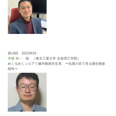
第14回 2022/8/24
本郷 裕一
様 （東京工業大学 生命理工学院）
めくるめくシロアリ腸内複雑共生系 〜虫屋の目で見る微生物多
様性〜