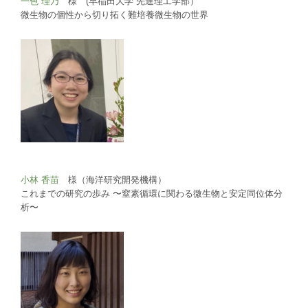
一色 理乃
様 (早稲田大学 先進理工学部）
微生物の個性から切り拓く難培養微生物の世界
小林 香苗
様（海洋研究開発機構）
これまでの研究の歩み 〜窒素循環に関わる微生物と安定同位体分
析〜