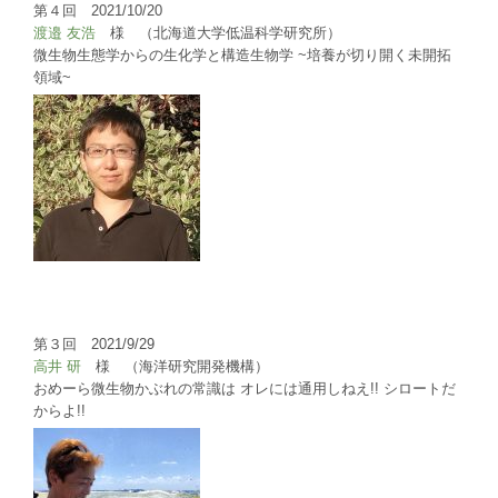
第４回 2021/10/20
渡邉 友浩
様 （北海道大学低温科学研究所）
微生物生態学からの生化学と構造生物学 ~培養が切り開く未開拓
領域~
第３回 2021/9/29
高井 研
様 （海洋研究開発機構）
おめーら微生物かぶれの常識は オレには通用しねえ!! シロートだ
からよ!!