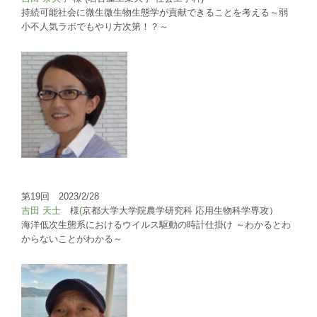
持続可能社会に微生微生物生態学が貢献できることを考える～弱
小不人気ラボでもやり方次第！？～
第19回 2023/2/28
吉田 天士
様
(
京都大学大学院農学研究科 応用生物科学専攻）
海洋低次生態系におけるウイルス駆動の時計仕掛け ～わかるとわ
からないことがわかる～