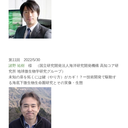
第11回 2022/5/30
諸野 祐樹
様 （国立研究開発法人海洋研究開発機構 高知コア研
究所 地球微生物学研究グループ）
未知の扉を拓くには鍵（やり方）がカギ！？ー技術開発で駆動す
る海底下微生物生命圏研究とその実像・生態