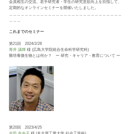
会員相互の交流、若手研究者・学生の研究意欲向上を目指して、
定期的なオンラインセミナーを開催いたしました。
＿＿＿＿＿＿＿＿＿＿＿＿＿＿＿＿＿＿＿＿＿＿＿＿＿＿＿＿＿
＿＿＿
これまでのセミナー
第21回 2024/2/28
青井 議輝
様 (広島大学院統合生命科学研究科)
難培養微生物とは何か？ ー 研究・キャリア・教育について ー
第20回 2023/4/25
吉田 奈央子
様 (名古屋工業大学 社会工学科)