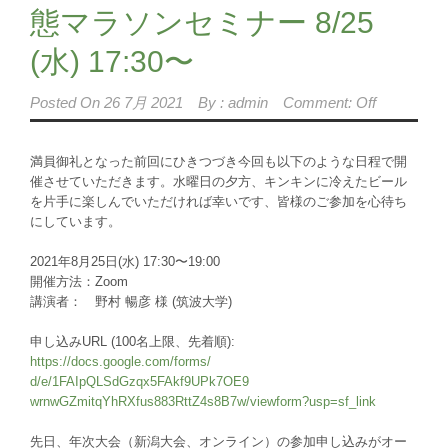
態マラソンセミナー 8/25
(水) 17:30〜
Posted On
26 7月 2021
By :
admin
Comment: Off
満員御礼となった前回にひきつづき今回も以下のような日程で開
催
させていただきます。水曜日の夕方、キンキンに冷えたビール
を片
手に楽しんでいただければ幸いです、皆様のご参加を心待ち
にして
います。
2021年8月25日(水) 17:30〜19:00
開催方法：Zoom
講演者： 野村 暢彦 様 (筑波大学)
申し込みURL (100名上限、先着順):
https://docs.google.com/forms/
d/e/1FAIpQLSdGzqx5FAkf9UPk7OE9
wrnwGZmitqYhRXfus883RttZ4s8B7w
/viewform?usp=sf_link
先日、年次大会（新潟大会、オンライン）の参加申し込みがオー