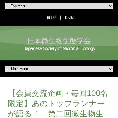
日本語
English
【会員交流企画・毎回100名
限定】あのトップランナー
が語る！ 第二回微生物生